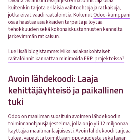
tavalla. Asiantunteva järjestelmätoimittaja osaa
kuitenkin tarjota erilaisia vaihtoehtoja ja ratkaisuja,
jotka eivät vaadi räätälöintiä. Kokenut
Odoo-kumppani
osaa haastaa asiakkaiden tarpeita ja löytää
tehokkuuden sekä kokonaiskustannusten kannalta
järkevimmän ratkaisun.
Lue lisää blogistamme:
Miksi asiakaskohtaiset
räätälöinnit kannattaa minimoida ERP-projekteissa?
Avoin lähdekoodi: Laaja
kehittäjäyhteisö ja paikallinen
tuki
Odoo on maailman suosituin avoimen lähdekoodin
toiminnanohjausjärjestelmä, jolla on jo yli 12 miljoonaa
käyttäjää maailmanlaajuisesti. Avoin lähdekoodi tarjoaa
tukea, vapautta toimittajariippuvuudesta sekä laajan