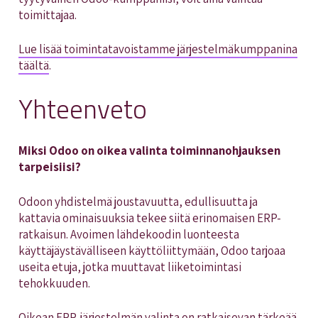
toimittajaa.
Lue lisää toimintatavoistamme järjestelmäkumppanina
täältä
.
Yhteenveto
Miksi Odoo on oikea valinta toiminnanohjauksen
tarpeisiisi?
Odoon yhdistelmä joustavuutta, edullisuutta ja
kattavia ominaisuuksia tekee siitä erinomaisen ERP-
ratkaisun. Avoimen lähdekoodin luonteesta
käyttäjäystävälliseen käyttöliittymään, Odoo tarjoaa
useita etuja, jotka muuttavat liiketoimintasi
tehokkuuden.
Oikean ERP-järjestelmän valinta
on ratkaisevan tärkeää