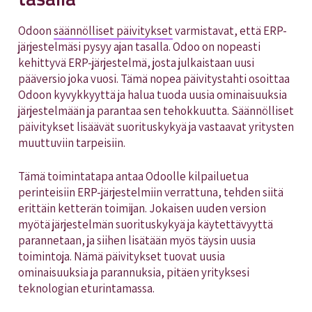
Odoon
säännölliset päivitykset
varmistavat, että ERP-
järjestelmäsi pysyy ajan tasalla. Odoo on nopeasti
kehittyvä ERP-järjestelmä, josta julkaistaan uusi
pääversio joka vuosi. Tämä nopea päivitystahti osoittaa
Odoon kyvykkyyttä ja halua tuoda uusia ominaisuuksia
järjestelmään ja parantaa sen tehokkuutta. Säännölliset
päivitykset lisäävät suorituskykyä ja vastaavat yritysten
muuttuviin tarpeisiin.
Tämä toimintatapa antaa Odoolle kilpailuetua
perinteisiin ERP-järjestelmiin verrattuna, tehden siitä
erittäin ketterän toimijan. Jokaisen uuden version
myötä järjestelmän suorituskykyä ja käytettävyyttä
parannetaan, ja siihen lisätään myös täysin uusia
toimintoja. Nämä päivitykset tuovat uusia
ominaisuuksia ja parannuksia, pitäen yrityksesi
teknologian eturintamassa.