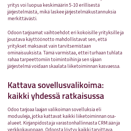
yritys voi luopua keskimäärin 5-10 erillisestä
järjestelmästä, mikä laskee järjestelmäkustannuksia
merkittävästi.
Odoon tarjoamat vaihtoehdot eri kokoisille yrityksille ja
joustava käyttöönotto mahdollistavat sen, että
yritykset maksavat vain tarvitsemistaan
ominaisuuksista. Tämä varmistaa, ettei turhaan tuhlata
rahaa tarpeettomiin toimintoihin ja sen sijaan
järjestelmä voidaan skaalata liiketoiminnan kasvaessa.
Kattava sovellusvalikoima:
kaikki yhdessä ratkaisussa
Odoo tarjoaa laajan valikoiman sovelluksia eli
moduuleja, jotka kattavat kaikki liiketoiminnan osa-
alueet. Kirjanpidosta ja varastonhallinnasta CRM:ään ja
verkkokauppaan, Odoosta löytyy kaikki tarvittava.