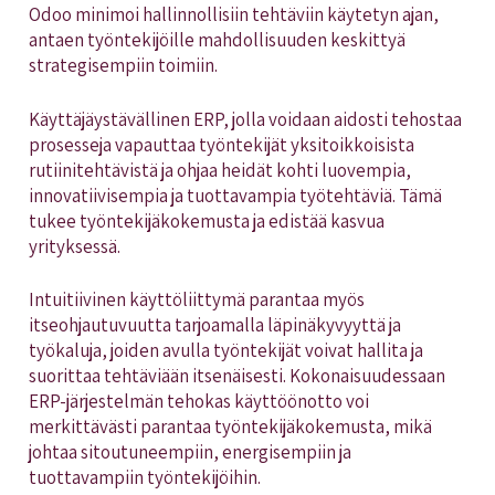
Odoo minimoi hallinnollisiin tehtäviin käytetyn ajan,
antaen työntekijöille mahdollisuuden keskittyä
strategisempiin toimiin.
Käyttäjäystävällinen ERP, jolla voidaan aidosti tehostaa
prosesseja vapauttaa työntekijät yksitoikkoisista
rutiinitehtävistä ja ohjaa heidät kohti luovempia,
innovatiivisempia ja tuottavampia työtehtäviä. Tämä
tukee työntekijäkokemusta ja edistää kasvua
yrityksessä.
Intuitiivinen käyttöliittymä parantaa myös
itseohjautuvuutta tarjoamalla läpinäkyvyyttä ja
työkaluja, joiden avulla työntekijät voivat hallita ja
suorittaa tehtäviään itsenäisesti. Kokonaisuudessaan
ERP-järjestelmän tehokas käyttöönotto voi
merkittävästi parantaa työntekijäkokemusta, mikä
johtaa sitoutuneempiin, energisempiin ja
tuottavampiin työntekijöihin.