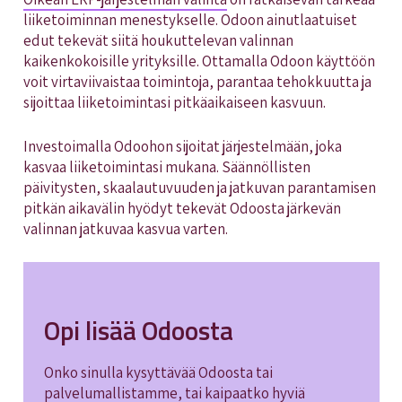
liiketoiminnan menestykselle. Odoon ainutlaatuiset
edut tekevät siitä houkuttelevan valinnan
kaikenkokoisille yrityksille. Ottamalla Odoon käyttöön
voit virtaviivaistaa toimintoja, parantaa tehokkuutta ja
sijoittaa liiketoimintasi pitkäaikaiseen kasvuun.
Investoimalla Odoohon sijoitat järjestelmään, joka
kasvaa liiketoimintasi mukana. Säännöllisten
päivitysten, skaalautuvuuden ja jatkuvan parantamisen
pitkän aikavälin hyödyt tekevät Odoosta järkevän
valinnan jatkuvaa kasvua varten.
Opi lisää Odoosta
Onko sinulla kysyttävää Odoosta tai
palvelumallistamme, tai kaipaatko hyviä