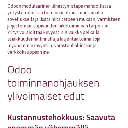
Odoon modulaarinen lähestymistapa mahdollistaa
yritysten aloittaa toiminnanohjaus muutamalla
sovelluksella ja lisätä niitä tarpeen mukaan, varmistaen
järjestelmän sopivuuden liiketoiminnan tarpeisiin.
Yritys voi aloittaa kevyesti siis vaikka pelkällä
asiakkuudenhallinnalla ja laajentaa toimintoja
myöhemmin myyntiin, varastonhallintaan ja
verkkokauppaan jne.
Odoo
toiminnanohjauksen
ylivoimaiset edut
Kustannustehokkuus: Saavuta
enemmän vähemmällä