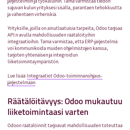
järjestelmiin ja työkaluihin. Tämä varmistaa tiedon
sujuvan kulun yrityksesi sisällä, parantaen tehokkuutta
ja vähentäen virheriskiä.
Yrityksille, joilla on ainutlaatuisia tarpeita, Odoo tarjoaa
API:n avulla mahdollisuuden räätälöityihin
integraatioihin. Tämä varmistaa, että ERP-järjestelmä
voi kommunikoida muiden ohjelmistojen kanssa,
tarjoten yhtenäisen ja integroidun
liiketoimintaympäristön.
Lue lisää:
Integraatiot Odoo-toiminnanohjaus­
järjestelmään
Räätälöitävyys: Odoo mukautuu
liiketoimintaasi varten
Odoon räätälöinnit tarjoavat mahdollisuuden toteuttaa