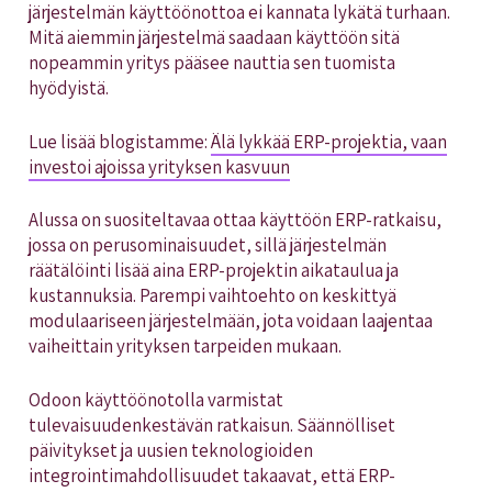
järjestelmän käyttöönottoa ei kannata lykätä turhaan.
Mitä aiemmin järjestelmä saadaan käyttöön sitä
nopeammin yritys pääsee nauttia sen tuomista
hyödyistä.
Lue lisää blogistamme:
Älä lykkää ERP-projektia, vaan
investoi ajoissa yrityksen kasvuun
Alussa on suositeltavaa ottaa käyttöön ERP-ratkaisu,
jossa on perusominaisuudet, sillä järjestelmän
räätälöinti lisää aina ERP-projektin aikataulua ja
kustannuksia. Parempi vaihtoehto on keskittyä
modulaariseen järjestelmään, jota voidaan laajentaa
vaiheittain yrityksen tarpeiden mukaan.
Odoon käyttöönotolla varmistat
tulevaisuudenkestävän ratkaisun. Säännölliset
päivitykset ja uusien teknologioiden
integrointimahdollisuudet takaavat, että ERP-