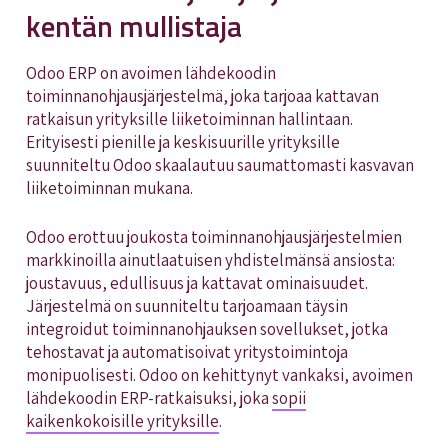
kentän mullistaja
Odoo ERP on avoimen lähdekoodin
toiminnanohjausjärjestelmä, joka tarjoaa kattavan
ratkaisun yrityksille liiketoiminnan hallintaan.
Erityisesti pienille ja keskisuurille yrityksille
suunniteltu Odoo skaalautuu saumattomasti kasvavan
liiketoiminnan mukana.
Odoo erottuu joukosta toiminnanohjausjärjestelmien
markkinoilla ainutlaatuisen yhdistelmänsä ansiosta:
joustavuus, edullisuus ja kattavat ominaisuudet.
Järjestelmä on suunniteltu tarjoamaan täysin
integroidut toiminnanohjauksen sovellukset, jotka
tehostavat ja automatisoivat yritystoimintoja
monipuolisesti. Odoo on kehittynyt vankaksi, avoimen
lähdekoodin ERP-ratkaisuksi, joka
sopii
kaikenkokoisille yrityksille
.