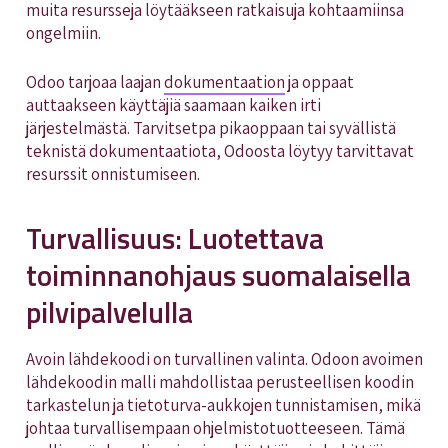
muita resursseja löytääkseen ratkaisuja kohtaamiinsa
ongelmiin.
Odoo tarjoaa laajan
dokumentaation
ja oppaat
auttaakseen käyttäjiä saamaan kaiken irti
järjestelmästä. Tarvitsetpa pikaoppaan tai syvällistä
teknistä dokumentaatiota, Odoosta löytyy tarvittavat
resurssit onnistumiseen.
Turvallisuus: Luotettava
toiminnanohjaus suomalaisella
pilvipalvelulla
Avoin lähdekoodi on turvallinen valinta. Odoon avoimen
lähdekoodin malli mahdollistaa perusteellisen koodin
tarkastelun ja tietoturva-aukkojen tunnistamisen, mikä
johtaa turvallisempaan ohjelmistotuotteeseen. Tämä