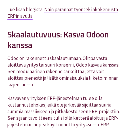
Lue lisää blogista:
Näin parannat työntekijäkokemusta
ERPin avulla
Skaalautuvuus: Kasva Odoon
kanssa
Odoo on rakennettu skaalautumaan. Olitpa vasta
aloittava yritys tai suuri konserni, Odoo kasvaa kanssasi.
Sen modulaarinen rakenne tarkoittaa, että voit
aloittaa pienestä ja lisätä ominaisuuksia liiketoiminnan
laajentuessa.
Kasvavan yrityksen ERP-järjestelmän tulee olla
kustannustehokas, eikä ole järkevää sijoittaa suuria
summia massiiviseen ja pitkäkestoiseen ERP-projektiin.
Sen sijaan tavoitteena tulisi olla ketterä aloitus ja ERP-
järjestelmän nopea käyttöönotto yrityksessä. ERP-