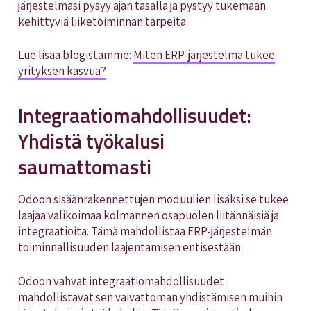
järjestelmäsi pysyy ajan tasalla ja pystyy tukemaan
kehittyviä liiketoiminnan tarpeita.
Lue lisää blogistamme:
Miten ERP-järjestelmä tukee
yrityksen kasvua?
Integraatiomahdollisuudet:
Yhdistä työkalusi
saumattomasti
Odoon sisäänrakennettujen moduulien lisäksi se tukee
laajaa valikoimaa kolmannen osapuolen liitännäisiä ja
integraatioita. Tämä mahdollistaa ERP-järjestelmän
toiminnallisuuden laajentamisen entisestään.
Odoon vahvat integraatiomahdollisuudet
mahdollistavat sen vaivattoman yhdistämisen muihin