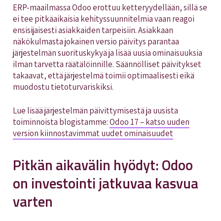
ERP-maailmassa Odoo erottuu ketteryydellään, sillä se
ei tee pitkäaikaisia kehityssuunnitelmia vaan reagoi
ensisijaisesti asiakkaiden tarpeisiin. Asiakkaan
näkökulmasta jokainen versio päivitys parantaa
järjestelmän suorituskykyä ja lisää uusia ominaisuuksia
ilman tarvetta räätälöinnille. Säännölliset päivitykset
takaavat, että järjestelmä toimii optimaalisesti eikä
muodostu tietoturvariskiksi.
Lue lisää järjestelmän päivittymisestä ja uusista
toiminnoista blogistamme:
Odoo 17 – katso uuden
version kiinnostavimmat uudet ominaisuudet
Pitkän aikavälin hyödyt: Odoo
on investointi jatkuvaa kasvua
varten