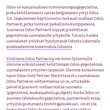
Odoo on kansainvälinen toiminnanohjausjärjestelmä,
jonka kehittämisestä vastaa belgialainen yritys Odoo
S.A. Järjestelmän käyttöönoton hoitavat viralliset Odoo
Partnerit, jotka toimivat paikallisina kumppaneina.
Suomessa Odoo Partnerit myyvät ja kehittävät
järjestelmää suomalaisille yrityksille. Tutustu kuinka
suomalaiset yritykset hyödyntävät Odoota lukemalla
asiakkaidemme kokemuksia Odoosta
.
Virallisena Odoo Partnerina
me Avoin.Systemsillä
olemme erikoistuneet kehittämään Odoo-järjestelmää
suomalaisten yritysten tarpeisiin. Olemme korkeimman
tason Odoo Gold Partner. Merkittävä etu suomalaisen
Odoo Partnerin valitsemisessa on se, että kaikki
palvelut ja asiointi voidaan hoitaa suomeksi
(järjestelmä, asiakaspalvelu ja ohjeet). Koska Odoo on
avoimen lähdekoodin järjestelmä, partnerimalli estää
yritystäsi joutumasta toimittajaloukkuun. Jos et ole
tyytyväinen Odoo-kumppaniisi, voit aina vaihtaa