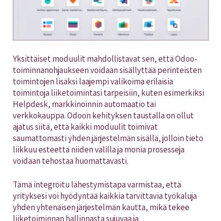
Yksittäiset moduulit mahdollistavat sen, että Odoo-
toiminnanohjaukseen voidaan sisällyttää perinteisten
toimintojen lisäksi laajempi valikoima erilaisia
toimintoja liiketoimintasi tarpeisiin, kuten esimerkiksi
Helpdesk, markkinoinnin automaatio tai
verkkokauppa. Odoon kehityksen taustalla on ollut
ajatus siitä, että kaikki moduulit toimivat
saumattomasti yhden järjestelmän sisällä, jolloin tieto
liikkuu esteettä niiden välillä ja monia prosesseja
voidaan tehostaa huomattavasti.
Tämä integroitu lähestymistapa varmistaa, että
yrityksesi voi hyödyntää kaikkia tarvittavia työkaluja
yhden yhtenäisen järjestelmän kautta, mikä tekee
liiketoiminnan hallinnasta sujuvaa ja