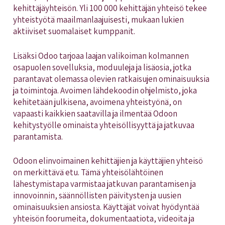
kehittäjäyhteisön. Yli 100 000 kehittäjän yhteisö tekee
yhteistyötä maailmanlaajuisesti, mukaan lukien
aktiiviset suomalaiset kumppanit.
Lisäksi Odoo tarjoaa laajan valikoiman kolmannen
osapuolen sovelluksia, moduuleja ja lisäosia, jotka
parantavat olemassa olevien ratkaisujen ominaisuuksia
ja toimintoja. Avoimen lähdekoodin ohjelmisto, joka
kehitetään julkisena, avoimena yhteistyönä, on
vapaasti kaikkien saatavilla ja ilmentää Odoon
kehitystyölle ominaista yhteisöllisyyttä ja jatkuvaa
parantamista.
Odoon elinvoimainen kehittäjien ja käyttäjien yhteisö
on merkittävä etu. Tämä yhteisölähtöinen
lähestymistapa varmistaa jatkuvan parantamisen ja
innovoinnin, säännöllisten päivitysten ja uusien
ominaisuuksien ansiosta. Käyttäjät voivat hyödyntää
yhteisön foorumeita, dokumentaatiota, videoita ja