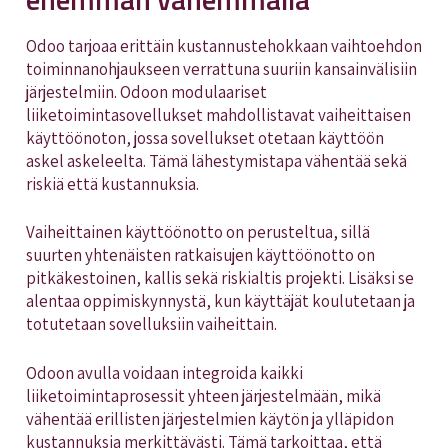
Odoo tarjoaa erittäin kustannustehokkaan vaihtoehdon
toiminnanohjaukseen verrattuna suuriin kansainvälisiin
järjestelmiin. Odoon modulaariset
liiketoimintasovellukset mahdollistavat vaiheittaisen
käyttöönoton, jossa sovellukset otetaan käyttöön
askel askeleelta. Tämä lähestymistapa vähentää sekä
riskiä että kustannuksia.
Vaiheittainen käyttöönotto on perusteltua, sillä
suurten yhtenäisten ratkaisujen käyttöönotto on
pitkäkestoinen, kallis sekä riskialtis projekti. Lisäksi se
alentaa oppimiskynnystä, kun käyttäjät koulutetaan ja
totutetaan sovelluksiin vaiheittain.
Odoon avulla voidaan integroida kaikki
liiketoimintaprosessit yhteen järjestelmään, mikä
vähentää erillisten järjestelmien käytön ja ylläpidon
kustannuksia merkittävästi. Tämä tarkoittaa, että