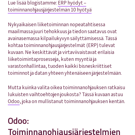
Lue lisää blogistamme:
ERP hyödyt –
toiminnanohjausjärjestelmän 10 hyötyä
Nykyaikaisen liiketoiminnan nopeatahtisessa
maailmassa juuri tehokkuus ja tiedon saatavus ovat
avainasemassa kilpailukyvyn säilyttämisessä. Tässä
kohtaa toiminnanohjausjärjestelmät (ERP) tulevat
kuvaan. Ne keskittävät ja virtaviivaistavat erilaisia
liiketoimintaprosesseja, kuten myyntiä ja
varastonhallintaa, tuoden kaikki bisneskriittiset
toiminnot ja datan yhteen yhtenäiseen järjestelmään.
Mutta kuinka valita oikea toiminnanohjauksen ratkaisu
lukuisten vaihtoehtojen joukosta? Tässä kuvaan astuu
Odoo
, joka on mullistanut toiminnanohjauksen kentän.
Odoo:
Toiminnanohjausjärjestelmien