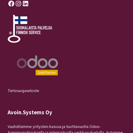
Facebook
Instagram
LinkedIn
Tietosuojaseloste
Avoin.Systems Oy
Vauhditamme yritysten kasvua ja tuottavuutta Odoo-
toiminnanohjauksella ja integroituvilla verkkopalveluilla. Autamme