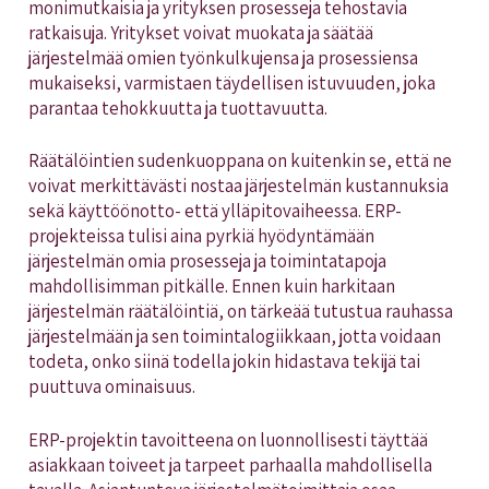
monimutkaisia ja yrityksen prosesseja tehostavia
ratkaisuja. Yritykset voivat muokata ja säätää
järjestelmää omien työnkulkujensa ja prosessiensa
mukaiseksi, varmistaen täydellisen istuvuuden, joka
parantaa tehokkuutta ja tuottavuutta.
Räätälöintien sudenkuoppana on kuitenkin se, että ne
voivat merkittävästi nostaa järjestelmän kustannuksia
sekä käyttöönotto- että ylläpitovaiheessa. ERP-
projekteissa tulisi aina pyrkiä hyödyntämään
järjestelmän omia prosesseja ja toimintatapoja
mahdollisimman pitkälle. Ennen kuin harkitaan
järjestelmän räätälöintiä, on tärkeää tutustua rauhassa
järjestelmään ja sen toimintalogiikkaan, jotta voidaan
todeta, onko siinä todella jokin hidastava tekijä tai
puuttuva ominaisuus.
ERP-projektin tavoitteena on luonnollisesti täyttää
asiakkaan toiveet ja tarpeet parhaalla mahdollisella