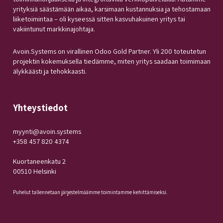
yrityksiä säästämään aikaa, karsimaan kustannuksia ja tehostamaan
liiketoimintaa – oli kyseessä sitten kasvuhakuinen yritys tai
vakiintunut markkinajohtaja.
Avoin.Systems on virallinen Odoo Gold Partner. Yli 200 toteutetun
projektin kokemuksella tiedämme, miten yritys saadaan toimimaan
älykkäästi ja tehokkaasti.
Yhteystiedot
myynti@avoin.systems
+358 457 820 4374
Kuortaneenkatu 2
00510 Helsinki
Puhelut tallennetaan järjestelmäämme toimintamme kehittämiseksi.