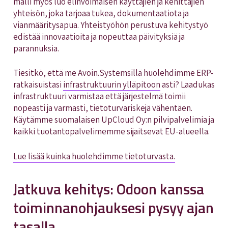
malli myös luo elinvoimaisen käyttäjien ja kehittäjien
yhteisön, joka tarjoaa tukea, dokumentaatiota ja
vianmääritysapua. Yhteistyöhön perustuva kehitystyö
edistää innovaatioita ja nopeuttaa päivityksiä ja
parannuksia.
Tiesitkö, että me Avoin.Systemsillä huolehdimme ERP-
ratkaisuistasi
infrastruktuurin ylläpitoon
asti? Laadukas
infrastruktuuri varmistaa että järjestelmä toimii
nopeasti ja varmasti, tietoturvariskejä vähentäen.
Käytämme suomalaisen UpCloud Oy:n pilvipalvelimia ja
kaikki tuotantopalvelimemme sijaitsevat EU-alueella.
Lue lisää kuinka huolehdimme tietoturvasta.
Jatkuva kehitys: Odoon kanssa
toiminnanohjauksesi pysyy ajan
tasalla