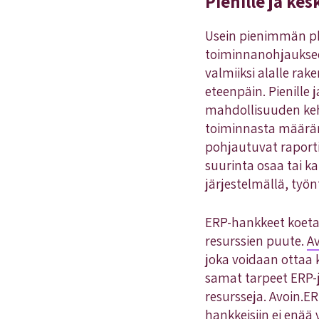
Pienille ja kes
Usein pienimmän pk-
toiminnanohjaukseen
valmiiksi alalle ra
eteenpäin. Pienille 
mahdollisuuden kehi
toiminnasta määräm
pohjautuvat raporti
suurinta osaa tai ka
järjestelmällä, työn
ERP-hankkeet koetaan
resurssien puute.
A
joka voidaan ottaa 
samat tarpeet ERP-jä
resursseja. Avoin.E
hankkeisiin ei enää