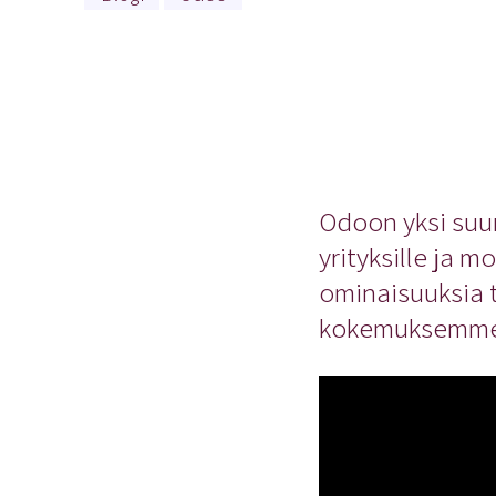
Odoon yksi suur
yrityksille ja 
ominaisuuksia 
kokemuksemme O