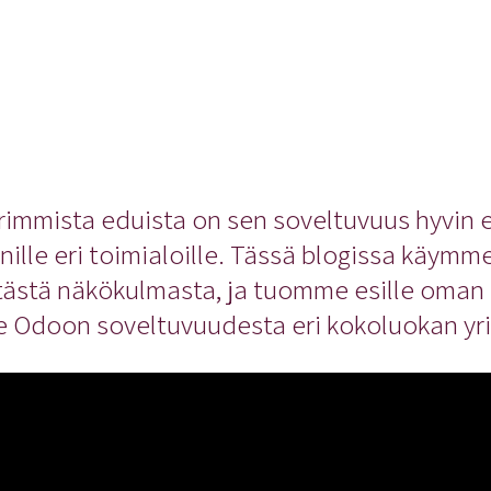
immista eduista on sen soveltuvuus hyvin er
monille eri toimialoille. Tässä blogissa käym
tästä näkökulmasta, ja tuomme esille oman
doon soveltuvuudesta eri kokoluokan yrit