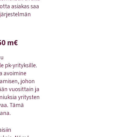
otta asiakas saa
-järjestelmän
-50 m€
su
pk-yrityksille.
a avoimine
tamisen, johon
ään vuosittain ja
miuksia yritysten
rvaa. Tämä
kana.
isiin