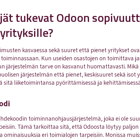
ijät tukevat Odoon sopivuutt
yrityksille?
imusten kasvaessa sekä suuret että pienet yritykset ova
oiminnassaan. Kun useiden osastojen on toimittava ja j
idun järjestelmän tarve on kasvanut huomattavasti. Mikä 
olisen järjestelmän että pienet, keskisuuret sekä isot y
ä sitä liiketoimintansa pyörittämisessä ja kehittämisess
odi
hdekoodin toiminnanohjausjärjestelmä, joka ei ole su
peisiin. Tämä tarkoittaa sitä, että Odoosta löytyy paljon 
a ominaisuuksia eri toimialojen tarpeisiin. Monissa muis