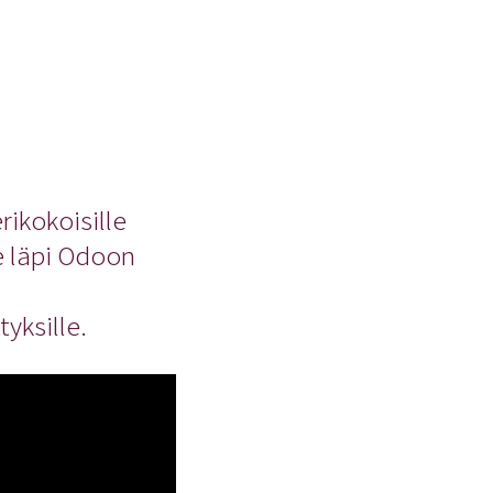
ikokoisille
me läpi Odoon
yksille.