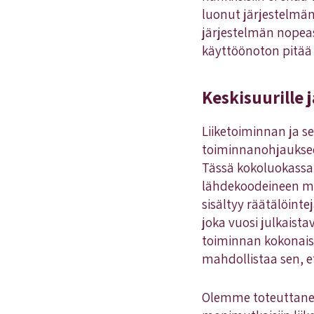
luonut järjestelmän
järjestelmän nopeas
käyttöönoton pitää
Keskisuurille j
Liiketoiminnan ja s
toiminnanohjaukseen
Tässä kokoluokassa
lähdekoodeineen ma
sisältyy räätälöinte
joka vuosi julkaist
toiminnan kokonaisv
mahdollistaa sen, e
Olemme toteuttaneet 