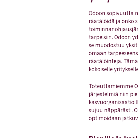
Odoon sopivuutta mi
räätälöidä ja onko 
toiminnanohjausjärj
tarpeisiin. Odoon yd
se muodostuu yksittäi
omaan tarpeeseensa 
räätälöintejä. Täm
kokoiselle yrityksel
Toteuttamiemme Odo
järjestelmiä niin pi
kasvuorganisaatioil
sujuu näppärästi. O
optimoidaan jatkuva