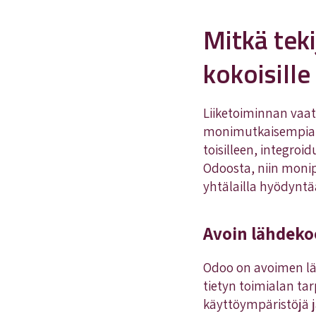
Mitkä tek
kokoisille 
Liiketoiminnan vaat
monimutkaisempia t
toisilleen, integro
Odoosta, niin monipu
yhtälailla hyödyntä
Avoin lähdeko
Odoo on avoimen lä
tietyn toimialan tar
käyttöympäristöjä j