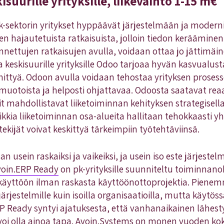
kisuurille yrityksille, liikevaihto 1-15 m€
sektorin yritykset hyppäävät järjestelmään ja modernii
 hajautetuista ratkaisuista, jolloin tiedon keräämine
kennettujen ratkaisujen avulla, voidaan ottaa jo jättimä
ja keskisuurille yrityksille Odoo tarjoaa hyvän kasvualust
ttyä. Odoon avulla voidaan tehostaa yrityksen prosess
uotoista ja helposti ohjattavaa. Odoosta saatavat reaa
t mahdollistavat liiketoiminnan kehityksen strategisel
ikkia liiketoiminnan osa-alueita hallitaan tehokkaasti y
tekijät voivat keskittyä tärkeimpiin työtehtäviinsä.
 usein raskaiksi ja vaikeiksi, ja usein iso este järjeste
voin.ERP Ready
on pk-yrityksille suunniteltu toiminnano
käyttöön ilman raskasta käyttöönottoprojektia. Pienemmi
rjestelmille kuin isoilla organisaatioilla, mutta käytössä 
RP Ready syntyi ajatuksesta, että vanhanaikainen lähes
 voi olla ainoa tapa. Avoin.Systems on monen vuoden k