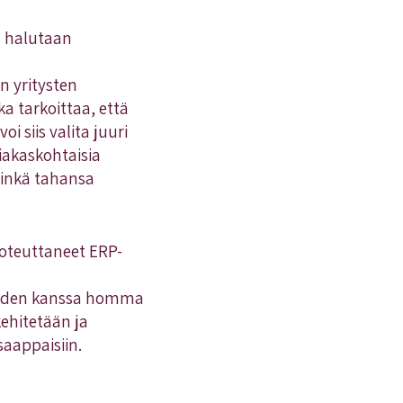
ä halutaan
n yritysten
ka tarkoittaa, että
i siis valita juuri
iakaskohtaisia
minkä tahansa
oteuttaneet ERP-
 niiden kanssa homma
ehitetään ja
saappaisiin.