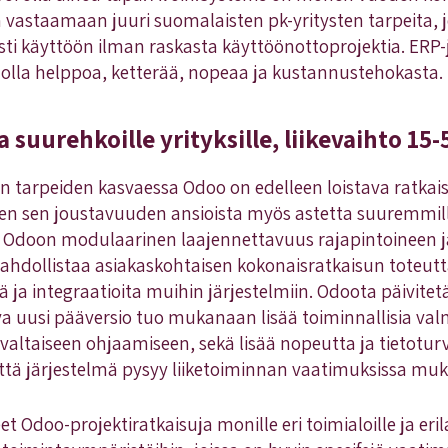
 vastaamaan juuri suomalaisten pk-yritysten tarpeita, j
ti käyttöön ilman raskasta käyttöönottoprojektia. ERP
 olla helppoa, ketterää, nopeaa ja kustannustehokasta.
a suurehkoille yrityksille, liikevaihto 15
en tarpeiden kasvaessa Odoo on edelleen loistava ratkai
 sen joustavuuden ansioista myös astetta suuremmille 
 Odoon modulaarinen laajennettavuus rajapintoineen j
hdollistaa asiakaskohtaisen kokonaisratkaisun toteut
jä ja integraatioita muihin järjestelmiin. Odoota päivitet
ava uusi pääversio tuo mukanaan lisää toiminnallisia val
altaiseen ohjaamiseen, sekä lisää nopeutta ja tietotu
ttä järjestelmä pysyy liiketoiminnan vaatimuksissa mu
Odoo-projektiratkaisuja monille eri toimialoille ja erila