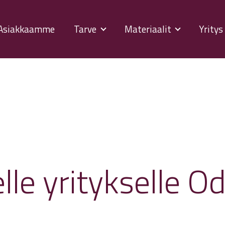
Asiakkaamme
Tarve
Materiaalit
Yrity
lle yritykselle O