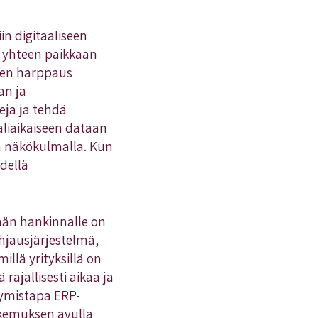
n digitaaliseen
n yhteen paikkaan
inen harppaus
an ja
eja ja tehdä
liaikaiseen dataan
la näkökulmalla. Kun
hdellä
lmän hankinnalle on
hjausjärjestelmä,
llä yrityksillä on
rajallisesti aikaa ja
tymistapa ERP-
okemuksen avulla