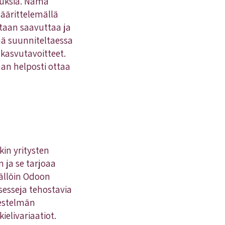
muksia. Nämä
määrittelemällä
utaan saavuttaa ja
ä suunniteltaessa
 kasvutavoitteet.
aan helposti ottaa
in yritysten
n ja se tarjoaa
ällöin Odoon
sesseja tehostavia
jestelmän
ielivariaatiot.