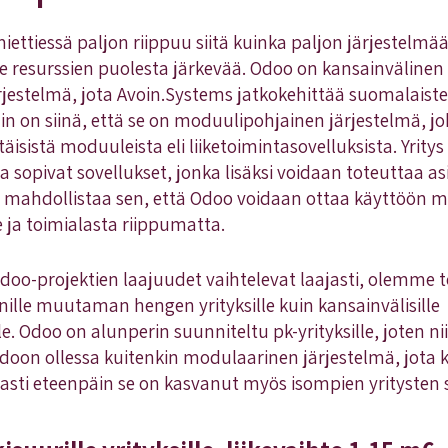
ettiessä paljon riippuu siitä kuinka paljon järjestelmä
se resurssien puolesta järkevää. Odoo on kansainvälinen
estelmä, jota Avoin.Systems jatkokehittää suomalaiste
in on siinä, että se on moduulipohjainen järjestelmä, jo
sistä moduuleista eli liiketoimintasovelluksista. Yritys vo
sopivat sovellukset, jonka lisäksi voidaan toteuttaa as
ä mahdollistaa sen, että Odoo voidaan ottaa käyttöön 
le ja toimialasta riippumatta.
o-projektien laajuudet vaihtelevat laajasti, olemme t
enille muutaman hengen yrityksille kuin kansainvälisille
le. Odoo on alunperin suunniteltu pk-yrityksille, joten
doon ollessa kuitenkin modulaarinen järjestelmä, jota k
sti eteenpäin se on kasvanut myös isompien yritysten 