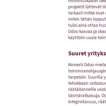
monimutkaisiin liik
projektit lähtevät l
tarkasti mitkä ovat
miten tähän lopput
tulisi aina ottaa h
Odoo kasvaa ja skaa
käyttöön uusia toimi
Suuret yritykse
Monesti Odoo miell
toiminnanohjausjärj
tarpeisiin. Suurilla
tehokkaan ratkaisu
räätälöinneillä voi
täsmäratkaisuja. Odo
integroitavuus, räät