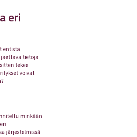
a eri
t entistä
aettava tietoja
sitten tekee
ritykset voivat
ä?
unniteltu minkään
eri
sa järjestelmissä