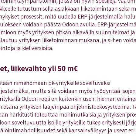
etoimintaympäristöihin, joissa on hyvin spesifejä vaati
iikkeelle tutustumisella asiakkaan liiketoimintaan sekä 
 nykyiset prosessit, mitä uudella ERP-järjestelmällä hal
ulokseen voidaan päästä Odoon avulla. ERP-järjestelmä
uomioon myös yrityksen pitkän aikavälin suunnitelmat ja
lautuu yrityksen liiketoiminnan mukana, ja siihen void
ntoja ja kieliversioita.
t, liikevaihto yli 50 m€
etään nimenomaan pk-yrityksille soveltuvaksi
estelmäksi, mutta sitä voidaan myös hyödyntää isojenk
 yrityksillä Odoon rooli on kuitenkin usein hieman erilaine
n osana yrityksen laajempaa ohjelmistoekosysteemiä. T
daan harkitusti toteuttaa monimutkaisia ja yrityksen pro
on soveltuvuutta isoille yrityksille tukee erityisesti jär
älöintimahdollisuudet sekä kansainvälisyys ja useat eri k