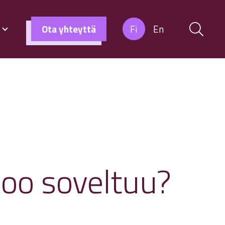
s
Ota yhteyttä
Fi
En
doo soveltuu?