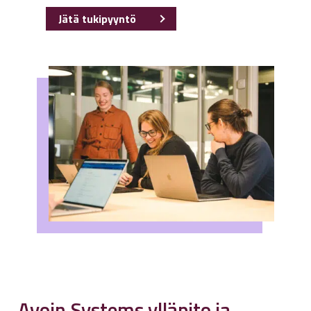
Jätä tukipyyntö
Avoin.Systems ylläpito ja