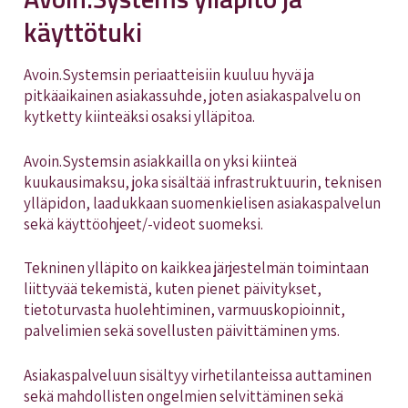
käyttötuki
Avoin.Systemsin periaatteisiin kuuluu hyvä ja
pitkäaikainen asiakassuhde, joten asiakaspalvelu on
kytketty kiinteäksi osaksi ylläpitoa.
Avoin.Systemsin asiakkailla on yksi kiinteä
kuukausimaksu, joka sisältää infrastruktuurin, teknisen
ylläpidon, laadukkaan suomenkielisen asiakaspalvelun
sekä käyttöohjeet/-videot suomeksi.
Tekninen ylläpito on kaikkea järjestelmän toimintaan
liittyvää tekemistä, kuten pienet päivitykset,
tietoturvasta huolehtiminen, varmuuskopioinnit,
palvelimien sekä sovellusten päivittäminen yms.
Asiakaspalveluun sisältyy virhetilanteissa auttaminen
sekä mahdollisten ongelmien selvittäminen sekä