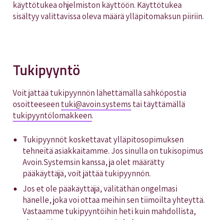
käyttötukea ohjelmiston käyttöön. Käyttötukea
sisältyy valittavissa oleva määrä ylläpitomaksun piiriin.
Tukipyyntö
Voit jättää tukipyynnön lähettämällä sähköpostia
osoitteeseen
tuki@avoin.systems
tai täyttämällä
tukipyyntölomakkeen
.
Tukipyynnöt koskettavat ylläpitosopimuksen
tehneitä asiakkaitamme. Jos sinulla on tukisopimus
Avoin.Systemsin kanssa, ja olet määrätty
pääkäyttäjä, voit jättää tukipyynnön.
Jos et ole pääkäyttäjä, välitäthän ongelmasi
hänelle, joka voi ottaa meihin sen tiimoilta yhteyttä.
Vastaamme tukipyyntöihin heti kuin mahdollista,