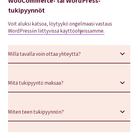
WooCommerce- tai WordPress-
tukipyynnöt
Voit aluksi katsoa, löytyykö ongelmaasi vastaus
WordPressiin liittyvissä käyttöohjeissamme.
Millä tavalla voin ottaa yhteyttä?
Mitä tukipyyntö maksaa?
Miten teen tukipyynnön?