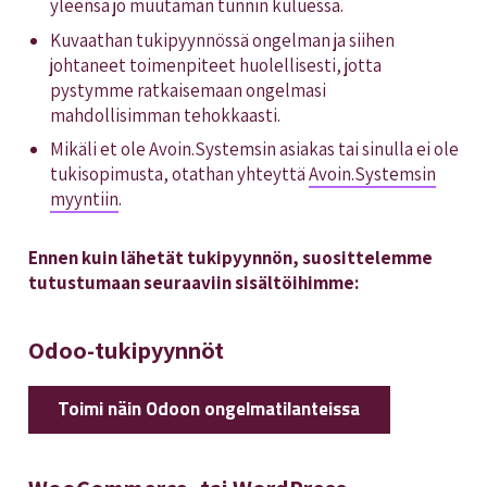
yleensä jo muutaman tunnin kuluessa.
Kuvaathan tukipyynnössä ongelman ja siihen
johtaneet toimenpiteet huolellisesti, jotta
pystymme ratkaisemaan ongelmasi
mahdollisimman tehokkaasti.
Mikäli et ole Avoin.Systemsin asiakas tai sinulla ei ole
tukisopimusta, otathan yhteyttä
Avoin.Systemsin
myyntiin
.
Ennen kuin lähetät tukipyynnön, suosittelemme
tutustumaan seuraaviin sisältöihimme:
Odoo-tukipyynnöt
Toimi näin Odoon ongelmatilanteissa