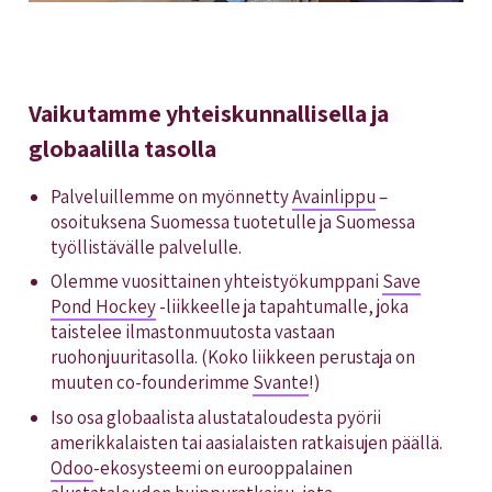
Vaikutamme yhteiskunnallisella ja
globaalilla tasolla
Palveluillemme on myönnetty
Avainlippu
–
osoituksena Suomessa tuotetulle ja Suomessa
työllistävälle palvelulle.
Olemme vuosittainen yhteistyökumppani
Save
Pond Hockey
-liikkeelle ja tapahtumalle, joka
taistelee ilmastonmuutosta vastaan
ruohonjuuritasolla. (Koko liikkeen perustaja on
muuten co-founderimme
Svante
!)
Iso osa globaalista alustataloudesta pyörii
amerikkalaisten tai aasialaisten ratkaisujen päällä.
Odoo
-ekosysteemi on eurooppalainen