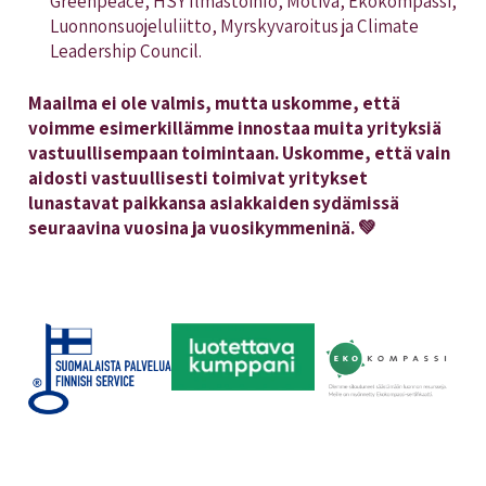
Greenpeace, HSY Ilmastoinfo, Motiva, Ekokompassi,
Luonnonsuojeluliitto, Myrskyvaroitus ja Climate
Leadership Council.
Maailma ei ole valmis, mutta uskomme, että
voimme esimerkillämme innostaa muita yrityksiä
vastuullisempaan toimintaan. Uskomme, että vain
aidosti vastuullisesti toimivat yritykset
lunastavat paikkansa asiakkaiden sydämissä
seuraavina vuosina ja vuosikymmeninä. 💚