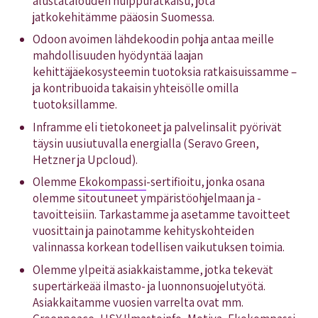
alustatalouden huippuratkaisu, jota
jatkokehitämme pääosin Suomessa.
Odoon avoimen lähdekoodin pohja antaa meille
mahdollisuuden hyödyntää laajan
kehittäjäekosysteemin tuotoksia ratkaisuissamme –
ja kontribuoida takaisin yhteisölle omilla
tuotoksillamme.
Inframme eli tietokoneet ja palvelinsalit pyörivät
täysin uusiutuvalla energialla (Seravo Green,
Hetzner ja Upcloud).
Olemme
Ekokompassi
-sertifioitu, jonka osana
olemme sitoutuneet ympäristöohjelmaan ja -
tavoitteisiin. Tarkastamme ja asetamme tavoitteet
vuosittain ja painotamme kehityskohteiden
valinnassa korkean todellisen vaikutuksen toimia.
Olemme ylpeitä asiakkaistamme, jotka tekevät
supertärkeää ilmasto- ja luonnonsuojelutyötä.
Asiakkaitamme vuosien varrelta ovat mm.