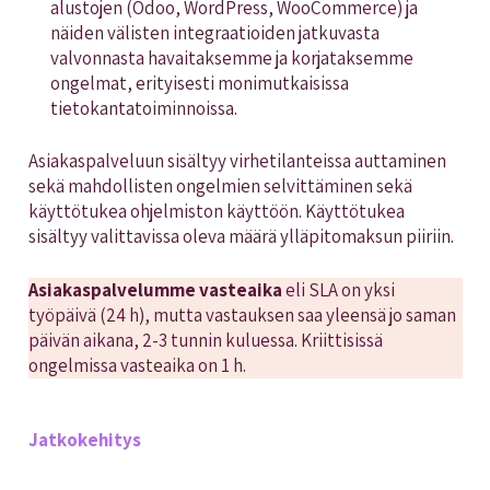
alustojen (Odoo, WordPress, WooCommerce) ja
näiden välisten integraatioiden jatkuvasta
valvonnasta havaitaksemme ja korjataksemme
ongelmat, erityisesti monimutkaisissa
tietokantatoiminnoissa.
Asiakaspalveluun sisältyy virhetilanteissa auttaminen
sekä mahdollisten ongelmien selvittäminen sekä
käyttötukea ohjelmiston käyttöön. Käyttötukea
sisältyy valittavissa oleva määrä ylläpitomaksun piiriin.
Asiakaspalvelumme vasteaika
eli SLA on yksi
työpäivä (24 h), mutta vastauksen saa yleensä jo saman
päivän aikana, 2-3 tunnin kuluessa. Kriittisissä
ongelmissa vasteaika on 1 h.
Jatkokehitys