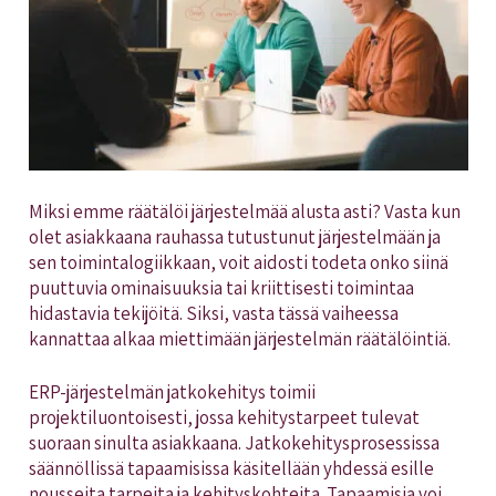
Miksi emme räätälöi järjestelmää alusta asti? Vasta kun
olet asiakkaana rauhassa tutustunut järjestelmään ja
sen toimintalogiikkaan, voit aidosti todeta onko siinä
puuttuvia ominaisuuksia tai kriittisesti toimintaa
hidastavia tekijöitä. Siksi, vasta tässä vaiheessa
kannattaa alkaa miettimään järjestelmän räätälöintiä.
ERP-järjestelmän jatkokehitys toimii
projektiluontoisesti, jossa kehitystarpeet tulevat
suoraan sinulta asiakkaana. Jatkokehitysprosessissa
säännöllissä tapaamisissa käsitellään yhdessä esille
nousseita tarpeita ja kehityskohteita. Tapaamisia voi