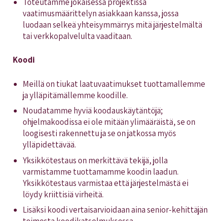
Toteutamme jokaisessa projektissa
vaatimusmäärittelyn asiakkaan kanssa, jossa
luodaan selkeä yhteisymmärrys mitä järjestelmältä
tai verkkopalvelulta vaaditaan.
Koodi
Meillä on tiukat laatuvaatimukset tuottamallemme
ja ylläpitämällemme koodille.
Noudatamme hyviä koodauskäytäntöjä;
ohjelmakoodissa ei ole mitään ylimääräistä, se on
loogisesti rakennettu ja se on jatkossa myös
ylläpidettävää.
Yksikkötestaus on merkittävä tekijä, jolla
varmistamme tuottamamme koodin laadun.
Yksikkötestaus varmistaa että järjestelmästä ei
löydy kriittisiä virheitä.
Lisäksi koodi vertaisarvioidaan aina senior-kehittäjän