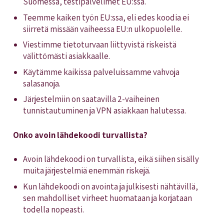
Suomessa, testipalvelimet EU:ssa.
Teemme kaiken työn EU:ssa, eli edes koodia ei
siirretä missään vaiheessa EU:n ulkopuolelle.
Viestimme tietoturvaan liittyvistä riskeistä
välittömästi asiakkaalle.
Käytämme kaikissa palveluissamme vahvoja
salasanoja.
Järjestelmiin on saatavilla 2-vaiheinen
tunnistautuminen ja VPN asiakkaan halutessa.
Onko avoin lähdekoodi turvallista?
Avoin lähdekoodi on turvallista, eikä siihen sisälly
muita järjestelmiä enemmän riskejä.
Kun lähdekoodi on avointa ja julkisesti nähtävillä,
sen mahdolliset virheet huomataan ja korjataan
todella nopeasti.