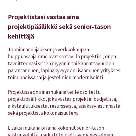
Projektistasi vastaa aina
projektipäällikkö sekä senior-tason
kehittäjä
Toiminnanohjauksen ja verkkokaupan
huippuosaajamme ovat saatavilla projektiisi, onpa
tavoitteenasi sitten myynnin tai kannattavuuden
parantaminen, läpinäkyvyyden lisääminen yrityksesi
toiminnoissa tai järjestelmien modernisointi.
Projektissa on aina mukana teille osoitettu
projektipäällikkö, joka vastaa projektin budjetista,
aikataulutuksesta, resursseista, asiakasviestinnästä
sekä projektista kokonaisuutena.
Lisäksi mukana on aina kokenut senior-tason
vastuukehittäjä sekä toteutettavan järjestelmän