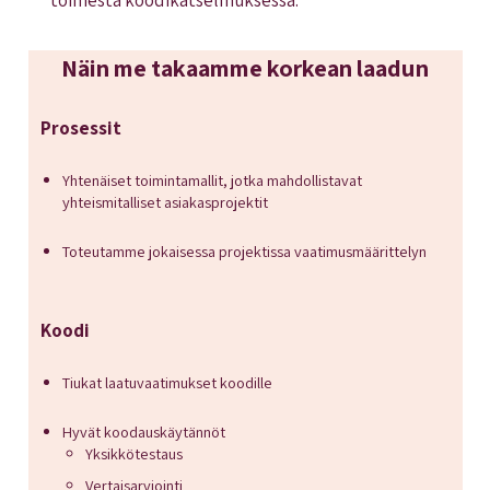
toimesta koodikatselmuksessa.
Näin me takaamme korkean laadun
Prosessit
Yhtenäiset toimintamallit, jotka mahdollistavat
yhteismitalliset asiakasprojektit
Toteutamme jokaisessa projektissa vaatimusmäärittelyn
Koodi
Tiukat laatuvaatimukset koodille
Hyvät koodauskäytännöt
Yksikkötestaus
Vertaisarviointi