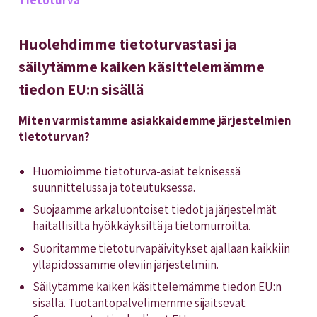
Tietoturva
Huolehdimme tietoturvastasi ja
säilytämme kaiken käsittelemämme
tiedon EU:n sisällä
Miten varmistamme asiakkaidemme järjestelmien
tietoturvan?
Huomioimme tietoturva-asiat teknisessä
suunnittelussa ja toteutuksessa.
Suojaamme arkaluontoiset tiedot ja järjestelmät
haitallisilta hyökkäyksiltä ja tietomurroilta.
Suoritamme tietoturvapäivitykset ajallaan kaikkiin
ylläpidossamme oleviin järjestelmiin.
Säilytämme kaiken käsittelemämme tiedon EU:n
sisällä. Tuotantopalvelimemme sijaitsevat