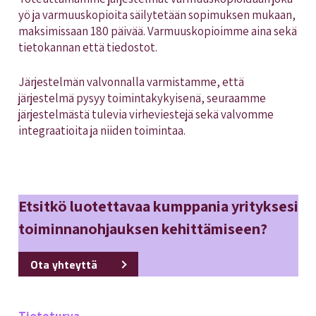
yö ja varmuuskopioita säilytetään sopimuksen mukaan,
maksimissaan 180 päivää. Varmuuskopioimme aina sekä
tietokannan että tiedostot.
Järjestelmän valvonnalla varmistamme, että
järjestelmä pysyy toimintakykyisenä, seuraamme
järjestelmästä tulevia virheviestejä sekä valvomme
integraatioita ja niiden toimintaa.
Etsitkö luotettavaa kumppania yrityksesi
toiminnanohjauksen kehittämiseen?
Ota yhteyttä