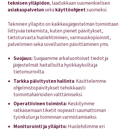
teknisen ylläpidon
, laadukkaan suomenkielisen
asiakaspalvelun
sekä
käyttöohjeet
suomeksi.
Tekninen ylläpito on kaikkea järjestelmän toimintaan
liittyvää tekemistä, kuten pienet päivitykset,
tietoturvasta huolehtiminen, varmuuskopioinnit,
palvelimien sekä sovellusten päivittäminen yms.
Suojaus:
Suojaamme arkaluontoiset tiedot ja
järjestelmät haitallisilta hyökkäyksiltä ja
tietomurroilta.
Tarkka päivitysten hallinta
: Käsittelemme
ohjelmistopäivitykset tehokkaasti
toimintahäiriöiden välttämiseksi.
Operatiivinen toiminta:
Keskitymme
ratkaisemaan tiketit nopeasti saumattoman
työnkulun ja toiminnan varmistamiseksi.
Monitorointi ja ylläpito:
Huolehdimme eri