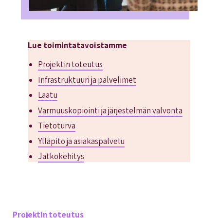
Lue toimintatavoistamme
Projektin toteutus
Infrastruktuuri ja palvelimet
Laatu
Varmuuskopiointi ja järjestelmän valvonta
Tietoturva
Ylläpito ja asiakaspalvelu
Jatkokehitys
Projektin toteutus