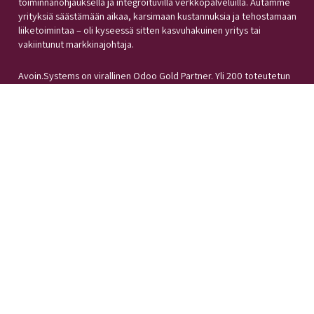
toiminnanohjauksella ja integroituvilla verkkopalveluilla. Autamme
yrityksiä säästämään aikaa, karsimaan kustannuksia ja tehostamaan
liiketoimintaa – oli kyseessä sitten kasvuhakuinen yritys tai
vakiintunut markkinajohtaja.
Avoin.Systems on virallinen Odoo Gold Partner. Yli 200 toteutetun
projektin kokemuksella tiedämme, miten yritys saadaan toimimaan
älykkäästi ja tehokkaasti.
Yhteystiedot
myynti@avoin.systems
+358 457 820 4374
Kuortaneenkatu 2
00510 Helsinki
Puhelut tallennetaan järjestelmäämme toimintamme kehittämiseksi.