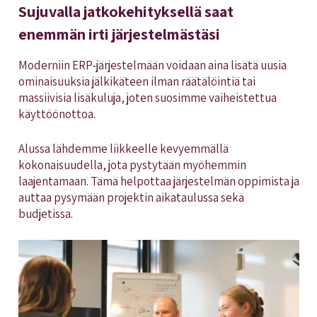
Sujuvalla jatkokehityksellä saat
enemmän irti järjestelmästä
si
Moderniin ERP-järjestelmään voidaan aina lisätä uusia
ominaisuuksia jälkikäteen ilman räätälöintiä tai
massiivisia lisäkuluja, joten suosimme vaiheistettua
käyttöönottoa.
Alussa lähdemme liikkeelle kevyemmällä
kokonaisuudella, jota pystytään myöhemmin
laajentamaan. Tämä helpottaa järjestelmän oppimista ja
auttaa pysymään projektin aikataulussa sekä
budjetissa.