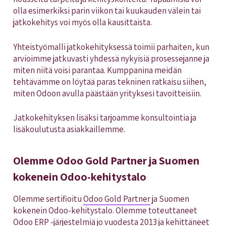
olla esimerkiksi parin viikon tai kuukauden välein tai
jatkokehitys voi myös olla kausittaista.
Yhteistyömalli jatkokehityksessä toimii parhaiten, kun
arvioimme jatkuvasti yhdessä nykyisiä prosessejanne ja
miten niitä voisi parantaa. Kumppanina meidän
tehtävämme on löytää paras tekninen ratkaisu siihen,
miten Odoon avulla päästään yrityksesi tavoitteisiin.
Jatkokehityksen lisäksi tarjoamme konsultointia ja
lisäkoulutusta asiakkaillemme.
Olemme Odoo Gold Partner ja Suomen
kokenein Odoo-kehitystalo
Olemme sertifioitu
Odoo Gold Partner
ja Suomen
kokenein Odoo-kehitystalo. Olemme toteuttaneet
Odoo ERP -järjestelmiä jo vuodesta 2013 ja kehittäneet