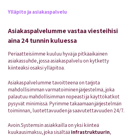
Ylläpito ja asiakaspalvelu
Asiakaspalvelumme vastaa viesteihisi
aina 24 tunnin kuluessa
Periaatteisiimme kuuluu hyvä ja pitkäaikainen
asiakassuhde, jossa asiakaspalvelu on kytketty
kiinteäksi osaksi ylläpitoa.
Asiakaspalvelumme tavoitteena on tarjota
mahdollisimman varmatoiminen järjestelmä, joka
palautuu mahdollisimman nopeasti ja käyttökatkot
pysyvät minimissä. Pyrimme takaamaan järjestelmän
toiminnan, luotettavuuden ja saavutettavuuden 24/7.
Avoin.Systemsin asiakkailla on yksi kiinteä
kuukausimaksu, joka sisältää
infrastruktuurin
,