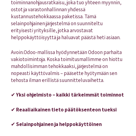
toiminnanohjausratkaisu, joka tuo yhteen myynnin,
ostot ja varastonhallinnan yhdessä
kustannustehokkaassa paketissa. Tämä
selainpohjainen järjestelmä on suunniteltu
erityisesti yrityksille, jotka arvostavat
helppokäyttöisyyttä ja haluavat päästä heti asiaan.
Avoin.Odoo-mallissa hyödynnetään Odoon parhaita
vakiotoimintoja. Koska toimitusmallimme on hiottu
mahdollisimman tehokkaaksi, järjestelmä on
nopeasti käyttövalmis – pääsette hyötymään sen
tehosta ilman erillistä suunnitteluvaihetta.
✔
Yksi ohjelmisto – kaikki tärkeimmät toiminnot
✔
Reaaliaikainen tieto päätöksenteon tueksi
✔
Selainpohjainen ja helppokäyttöinen