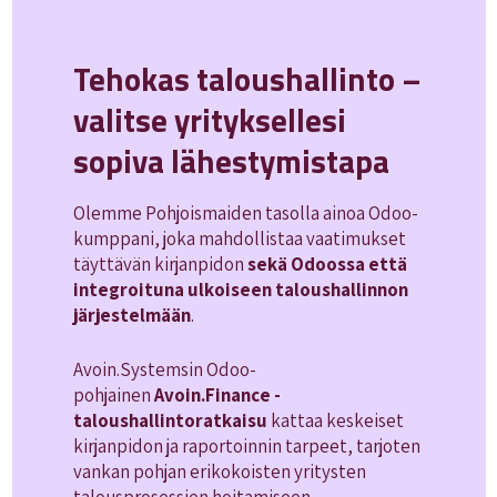
Tehokas taloushallinto –
valitse yrityksellesi
sopiva lähestymistapa
Olemme Pohjoismaiden tasolla ainoa Odoo-
kumppani, joka mahdollistaa vaatimukset
täyttävän kirjanpidon
sekä Odoossa että
integroituna ulkoiseen taloushallinnon
järjestelmään
.
Avoin.Systemsin Odoo-
pohjainen
Avoin.Finance -
taloushallintoratkaisu
kattaa keskeiset
kirjanpidon ja raportoinnin tarpeet, tarjoten
vankan pohjan erikokoisten yritysten
talousprosessien hoitamiseen.