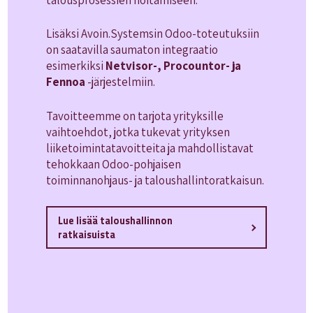
Lisäksi Avoin.Systemsin Odoo-toteutuksiin
on saatavilla saumaton integraatio
esimerkiksi
Netvisor-, Procountor- ja
Fennoa
-järjestelmiin.
Tavoitteemme on tarjota yrityksille
vaihtoehdot, jotka tukevat yrityksen
liiketoimintatavoitteita ja mahdollistavat
tehokkaan Odoo-pohjaisen
toiminnanohjaus- ja taloushallintoratkaisun.
Lue lisää taloushallinnon
ratkaisuista