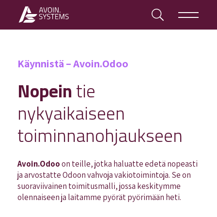
Käynnistä – Avoin.Odoo
Nopein
tie
nykyaikaiseen
toiminnanohjaukseen
Avoin.Odoo
on teille, jotka haluatte edetä nopeasti
ja arvostatte Odoon vahvoja vakiotoimintoja. Se on
suoraviivainen toimitusmalli, jossa keskitymme
olennaiseen ja laitamme pyörät pyörimään heti.