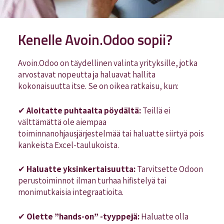
Kenelle Avoin.Odoo sopii?
Avoin.Odoo on täydellinen valinta yrityksille, jotka
arvostavat nopeutta ja haluavat hallita
kokonaisuutta itse. Se on oikea ratkaisu, kun:
✔
Aloitatte puhtaalta pöydältä:
Teillä ei
välttämättä ole aiempaa
toiminnanohjausjärjestelmää tai haluatte siirtyä pois
kankeista Excel-taulukoista.
✔
Haluatte yksinkertaisuutta:
Tarvitsette Odoon
perustoiminnot ilman turhaa hifistelyä tai
monimutkaisia integraatioita.
✔
Olette ”hands-on” -tyyppejä:
Haluatte olla