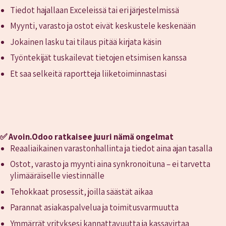
Tiedot hajallaan Exceleissä tai eri järjestelmissä
Myynti, varasto ja ostot eivät keskustele keskenään
Jokainen lasku tai tilaus pitää kirjata käsin
Työntekijät tuskailevat tietojen etsimisen kanssa
Et saa selkeitä raportteja liiketoiminnastasi
✅
Avoin.Odoo ratkaisee juuri nämä ongelmat
Reaaliaikainen varastonhallinta ja tiedot aina ajan tasalla
Ostot, varasto ja myynti aina synkronoituna – ei tarvetta
ylimääräiselle viestinnälle
Tehokkaat prosessit, joilla säästät aikaa
Parannat asiakaspalvelua ja toimitusvarmuutta
Ymmärrät yrityksesi kannattavuutta ja kassavirtaa