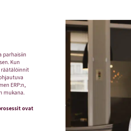
 parhaisiin
isen. Kun
 räätälöinnit
ohjautuva
imen ERP:n,
vun mukana.
prosessit ovat