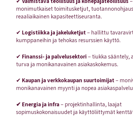
✔
Valmistava teollisuus ja konepajateollisuus
–
monimutkaiset toimitusketjut, tuotannonohjaus
reaaliaikainen kapasiteettiseuranta.
✔
Logistiikka ja jakeluketjut
– hallittu tavaravir
kumppaneihin ja tehokas resurssien käyttö.
✔
Finanssi- ja palvelusektori
– tiukka sääntely,
turva ja monikanavainen asiakaskokemus.
✔
Kaupan ja verkkokaupan suurtoimijat
– moniv
monikanavainen myynti ja nopea asiakaspalvelu
✔ Energia ja infra
– projektinhallinta, laajat
sopimuskokonaisuudet ja käyttöliittymät kentt