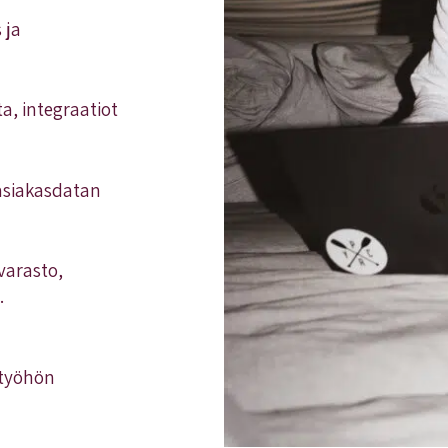
 ja
ta, integraatiot
 asiakasdatan
arasto,
.
ätyöhön