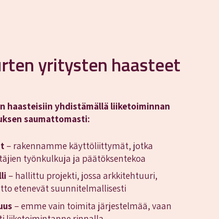
rten yritysten haasteet
n haasteisiin yhdistämällä liiketoiminnan
tuksen saumattomasti:
t
– rakennamme käyttöliittymät, jotka
ttäjien työnkulkuja ja päätöksentekoa
li
– hallittu projekti, jossa arkkitehtuuri,
otto etenevät suunnitelmallisesti
uus
– emme vain toimita järjestelmää, vaan
 liiketoimintanne rinnalla.