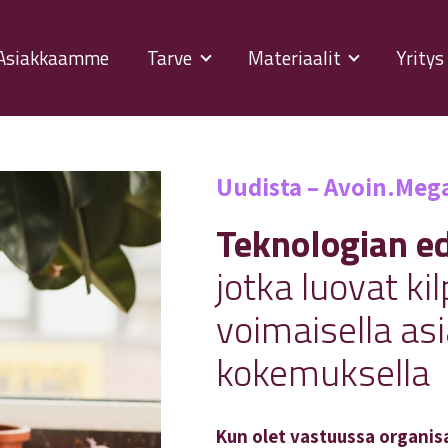
Asiakkaamme
Tarve
Materiaalit
Yrity
Uudista – Avoin.Meg
Teknologian ed
jotka luovat kil
voimaisella as
kokemuksella
Kun olet vastuussa organisa