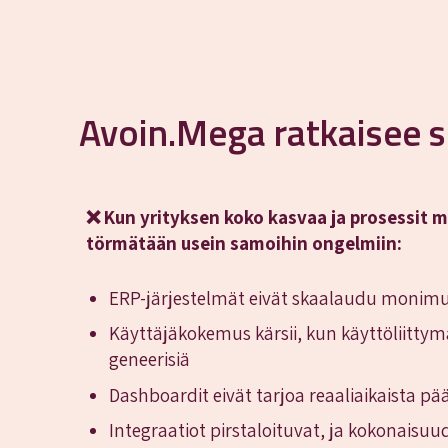
Avoin.Mega ratkaisee s
❌ Kun yrityksen koko kasvaa ja prosessit 
törmätään usein samoihin ongelmiin:
ERP-järjestelmät eivät skaalaudu monimut
Käyttäjäkokemus kärsii, kun käyttöliittymä
geneerisiä
Dashboardit eivät tarjoa reaaliaikaista p
Integraatiot pirstaloituvat, ja kokonaisuu