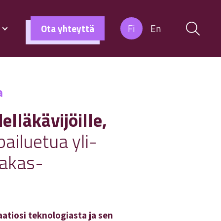
s
Ota yhteyttä
Fi
En
a
elläkävijöille,
pailuetua yli­
iakas­
atiosi teknologiasta ja sen