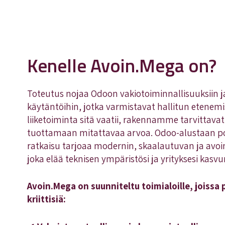
Kenelle Avoin.Mega on?
Toteutus nojaa Odoon vakiotoiminnallisuuksiin ja
käytäntöihin, jotka varmistavat hallitun etenem
liiketoiminta sitä vaatii, rakennamme tarvittavat
tuottamaan mitattavaa arvoa. Odoo-alustaan p
ratkaisu tarjoaa modernin, skaalautuvan ja avo
joka elää teknisen ympäristösi ja yrityksesi kas
Avoin.Mega on suunniteltu toimialoille, joissa 
kriittisiä: