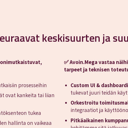
euraavat keskisuurten ja suu
monimutkaistuvat,
✅ Avoin.Mega vastaa näihi
tarpeet ja teknisen toteu
kaisiin prosesseihin
Custom UI & dashboardi
tukevat juuri teidän käy
t ovat kankeita tai liian
Orkestroitu toimitusmal
integraatiot ja käyttöön
äätöksenteon tukea
Pitkäaikainen kumppan
den hallinta on vaikeaa
kehitämme sitä jatkuvasti