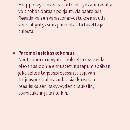
Helppokäyttöisen raportointityökalun avulla
voit tehdä dataan pohjautuvia päätöksiä.
Reaaliaikaisen varastonarvostuksen avulla
seuraat yrityksen ajankohtaista tasetta ja
tulosta.
Parempi asiakaskokemus
Näet suoraan myyntitilaukselta saatavilla
olevan saldon ja ennustetun saapumispäivän,
joka tekee tarjousprosessista sujuvan.
Tarjousportaalin avulla asiakkaasi saa
reaaliaikaisen näkyvyyden tilauksiin,
toimituksiin ja laskuihin.