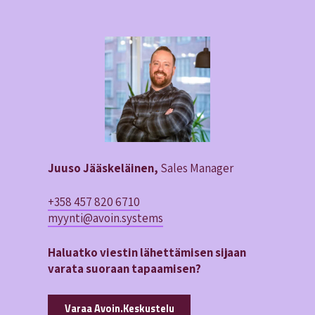
Juuso Jääskeläinen,
Sales Manager
+358 457 820 6710
myynti@avoin.systems
Haluatko viestin lähettämisen sijaan
varata suoraan tapaamisen?
Varaa Avoin.Keskustelu