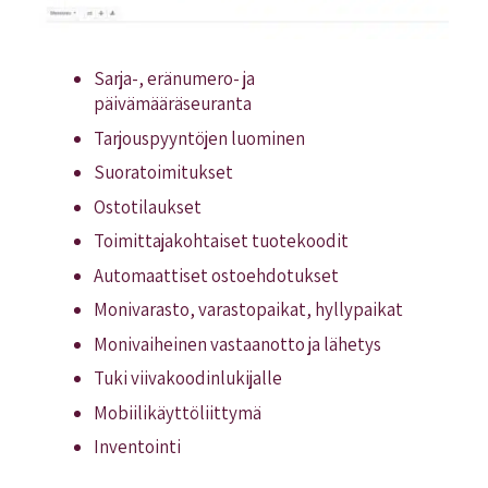
Sarja-, eränumero- ja
päivämääräseuranta
Tarjouspyyntöjen luominen
Suoratoimitukset
Ostotilaukset
Toimittajakohtaiset tuotekoodit
Automaattiset ostoehdotukset
Monivarasto, varastopaikat, hyllypaikat
Monivaiheinen vastaanotto ja lähetys
Tuki viivakoodinlukijalle
Mobiilikäyttöliittymä
Inventointi