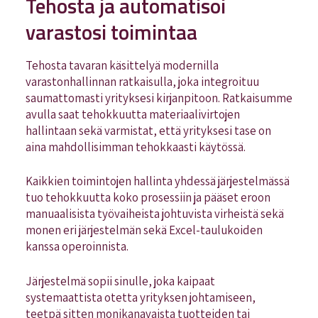
Tehosta ja automatisoi
varastosi toimintaa
Tehosta tavaran käsittelyä modernilla
varastonhallinnan ratkaisulla, joka integroituu
saumattomasti yrityksesi kirjanpitoon. Ratkaisumme
avulla saat tehokkuutta materiaalivirtojen
hallintaan sekä varmistat, että yrityksesi tase on
aina mahdollisimman tehokkaasti käytössä.
Kaikkien toimintojen hallinta yhdessä järjestelmässä
tuo tehokkuutta koko prosessiin ja pääset eroon
manuaalisista työvaiheista johtuvista virheistä sekä
monen eri järjestelmän sekä Excel-taulukoiden
kanssa operoinnista.
Järjestelmä sopii sinulle, joka kaipaat
systemaattista otetta yrityksen johtamiseen,
teetpä sitten monikanavaista tuotteiden tai