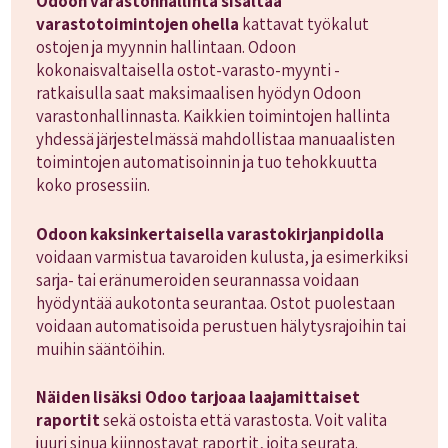
Odoon varastonhallinta sisältää
varastotoimintojen ohella
kattavat työkalut
ostojen ja myynnin hallintaan. Odoon
kokonaisvaltaisella ostot-varasto-myynti -
ratkaisulla saat maksimaalisen hyödyn Odoon
varastonhallinnasta. Kaikkien toimintojen hallinta
yhdessä järjestelmässä mahdollistaa manuaalisten
toimintojen automatisoinnin ja tuo tehokkuutta
koko prosessiin.
Odoon kaksinkertaisella varastokirjanpidolla
voidaan varmistua tavaroiden kulusta, ja esimerkiksi
sarja- tai eränumeroiden seurannassa voidaan
hyödyntää aukotonta seurantaa. Ostot puolestaan
voidaan automatisoida perustuen hälytysrajoihin tai
muihin sääntöihin.
Näiden lisäksi Odoo tarjoaa laajamittaiset
raportit
sekä ostoista että varastosta. Voit valita
juuri sinua kiinnostavat raportit, joita seurata.