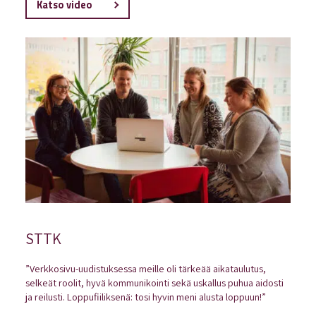
Katso video
STTK
”Verkkosivu-uudistuksessa meille oli tärkeää aikataulutus,
selkeät roolit, hyvä kommunikointi sekä uskallus puhua aidosti
ja reilusti. Loppufiiliksenä: tosi hyvin meni alusta loppuun!”