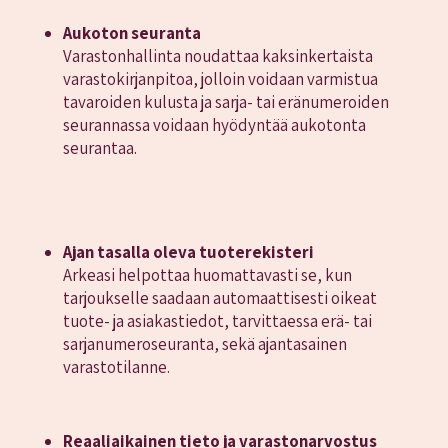
Aukoton seuranta
Varastonhallinta noudattaa kaksinkertaista
varastokirjanpitoa, jolloin voidaan varmistua
tavaroiden kulusta ja sarja- tai eränumeroiden
seurannassa voidaan hyödyntää aukotonta
seurantaa.
Ajan tasalla oleva tuoterekisteri
Arkeasi helpottaa huomattavasti se, kun
tarjoukselle saadaan automaattisesti oikeat
tuote- ja asiakastiedot, tarvittaessa erä- tai
sarjanumeroseuranta, sekä ajantasainen
varastotilanne.
Reaaliaikainen tieto ja varastonarvostus