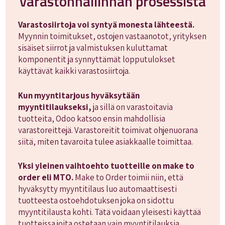
varastonhallinnan prosessista
Varastosiirtoja voi syntyä monesta lähteestä.
Myynnin toimitukset, ostojen vastaanotot, yrityksen
sisäiset siirrot ja valmistuksen kuluttamat
komponentit ja synnyttämät lopputulokset
käyttävät kaikki varastosiirtoja.
Kun myyntitarjous hyväksytään
myyntitilaukseksi,
ja sillä on varastoitavia
tuotteita, Odoo katsoo ensin mahdollisia
varastoreittejä. Varastoreitit toimivat ohjenuorana
siitä, miten tavaroita tulee asiakkaalle toimittaa.
Yksi yleinen vaihtoehto tuotteille on make to
order eli MTO.
Make to Order toimii niin, että
hyväksytty myyntitilaus luo automaattisesti
tuotteesta ostoehdotuksen joka on sidottu
myyntitilausta kohti. Tätä voidaan yleisesti käyttää
tuotteissa joita ostetaan vain myyntitilauksia