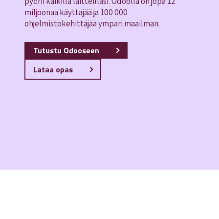
pyörii kaikilla laitteillasi. Odoolla on jopa 12
miljoonaa käyttäjää ja 100 000
ohjelmistokehittäjää ympäri maailman.
Tutustu Odooseen
Lataa opas