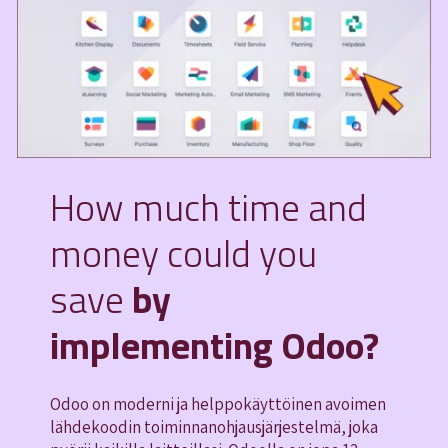
How much time and
money could you
save
by
implementing Odoo?
Odoo on moderni ja helppokäyttöinen avoimen
lähdekoodin toiminnanohjausjärjestelmä, joka