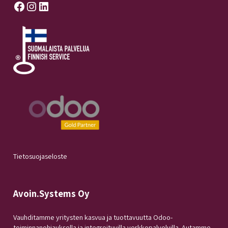
Facebook
Instagram
LinkedIn
Tietosuojaseloste
Avoin.Systems Oy
Vauhditamme yritysten kasvua ja tuottavuutta Odoo-
toiminnanohjauksella ja integroituvilla verkkopalveluilla. Autamme