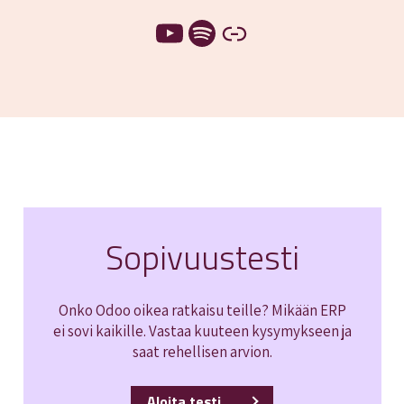
YouTube
Spotify
Linkki
Sopivuustesti
Onko Odoo oikea ratkaisu teille? Mikään ERP
ei sovi kaikille. Vastaa kuuteen kysymykseen ja
saat rehellisen arvion.
Aloita testi