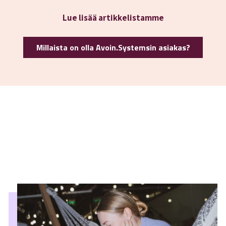
Lue lisää artikkelistamme
Millaista on olla Avoin.Systemsin asiakas?