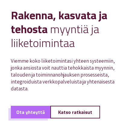
Rakenna, kasvata ja
tehosta
myyntiä ja
liiketoimintaa
Viemme koko liiketoimintasi yhteen systeemiin,
jonka ansiosta voit nauttia tehokkaista myynnin,
talouden ja toiminnanohjauksen prosesseista,
integroiduista verkkopalveluista ja yhtenäisestä
datasta.
Ota yhteyttä
Katso ratkaisut