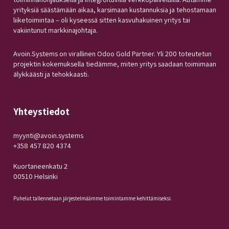
yrityksiä säästämään aikaa, karsimaan kustannuksia ja tehostamaan
liiketoimintaa – oli kyseessä sitten kasvuhakuinen yritys tai
vakiintunut markkinajohtaja.
Avoin.Systems on virallinen Odoo Gold Partner. Yli 200 toteutetun
projektin kokemuksella tiedämme, miten yritys saadaan toimimaan
älykkäästi ja tehokkaasti.
Yhteystiedot
myynti@avoin.systems
+358 457 820 4374
Kuortaneenkatu 2
00510 Helsinki
Puhelut tallennetaan järjestelmäämme toimintamme kehittämiseksi.