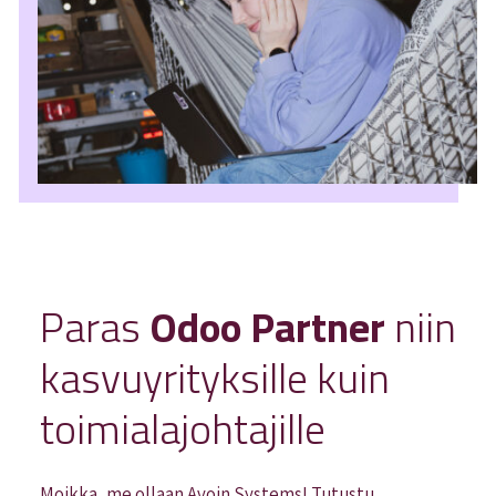
Paras
Odoo Partner
niin
kasvuyrityksille kuin
toimialajohtajille
Moikka, me ollaan Avoin.Systems! Tutustu