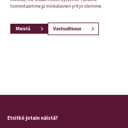
toimintaamme ja minkälainen yritys olemme.
Meistä
Vastuullisuus
Etsitkö jotain näistä?