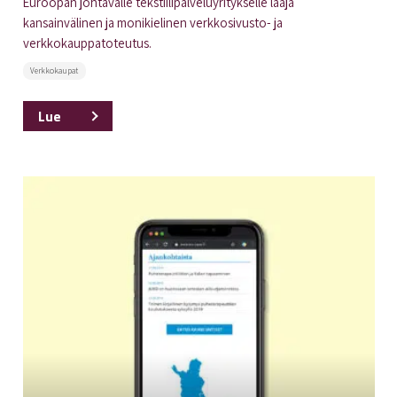
Euroopan johtavalle tekstiilipalveluyritykselle laaja
kansainvälinen ja monikielinen verkkosivusto- ja
verkkokauppatoteutus.
Verkkokaupat
Lue