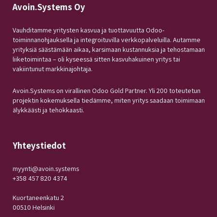
Avoin.Systems Oy
Vauhditamme yritysten kasvua ja tuottavuutta Odoo-
toiminnanohjauksella ja integroituvilla verkkopalveluilla. Autamme
yrityksiä säästämään aikaa, karsimaan kustannuksia ja tehostamaan
liiketoimintaa – oli kyseessä sitten kasvuhakuinen yritys tai
vakiintunut markkinajohtaja.
Avoin.Systems on virallinen Odoo Gold Partner. Yli 200 toteutetun
projektin kokemuksella tiedämme, miten yritys saadaan toimimaan
älykkäästi ja tehokkaasti.
Yhteystiedot
myynti@avoin.systems
+358 457 820 4374
Kuortaneenkatu 2
00510 Helsinki