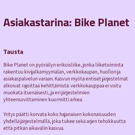
Asiakastarina: Bike Planet
Tausta
Bike Planet on pyöräilyn erikoisliike, jonka liiketoiminta
rakentuu kivijalkamyymälän, verkkokaupan, huollon ja
asiakaspalvelun varaan. Kasvun myötä entiset järjestelmät
alkoivat rajoittaa kehittämistä: verkkokauppaa ei voitu
muokata itsenäisesti, ja eri järjestelmien
yhteensovittaminen kuormitti arkea.
Yritys päätti korvata koko hajanaisen kokonaisuuden
yhdellä järjestelmällä, joka tukee sekä arjen tehokkuutta
että pitkän aikavälin kasvua.