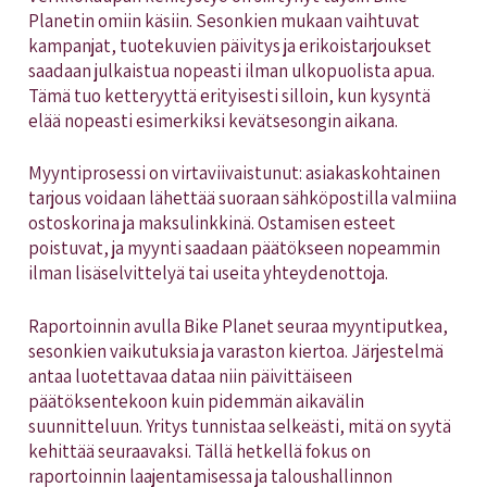
Planetin omiin käsiin. Sesonkien mukaan vaihtuvat
kampanjat, tuotekuvien päivitys ja erikoistarjoukset
saadaan julkaistua nopeasti ilman ulkopuolista apua.
Tämä tuo ketteryyttä erityisesti silloin, kun kysyntä
elää nopeasti esimerkiksi kevätsesongin aikana.
Myyntiprosessi on virtaviivaistunut: asiakaskohtainen
tarjous voidaan lähettää suoraan sähköpostilla valmiina
ostoskorina ja maksulinkkinä. Ostamisen esteet
poistuvat, ja myynti saadaan päätökseen nopeammin
ilman lisäselvittelyä tai useita yhteydenottoja.
Raportoinnin avulla Bike Planet seuraa myyntiputkea,
sesonkien vaikutuksia ja varaston kiertoa. Järjestelmä
antaa luotettavaa dataa niin päivittäiseen
päätöksentekoon kuin pidemmän aikavälin
suunnitteluun. Yritys tunnistaa selkeästi, mitä on syytä
kehittää seuraavaksi. Tällä hetkellä fokus on
raportoinnin laajentamisessa ja taloushallinnon