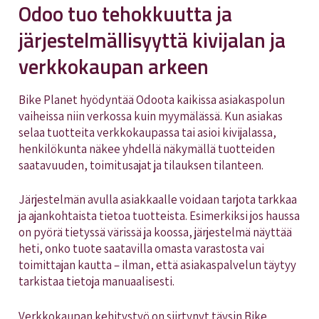
Odoo tuo tehokkuutta ja
järjestelmällisyyttä kivijalan ja
verkkokaupan arkeen
Bike Planet hyödyntää Odoota kaikissa asiakaspolun
vaiheissa niin verkossa kuin myymälässä. Kun asiakas
selaa tuotteita verkkokaupassa tai asioi kivijalassa,
henkilökunta näkee yhdellä näkymällä tuotteiden
saatavuuden, toimitusajat ja tilauksen tilanteen.
Järjestelmän avulla asiakkaalle voidaan tarjota tarkkaa
ja ajankohtaista tietoa tuotteista. Esimerkiksi jos haussa
on pyörä tietyssä värissä ja koossa, järjestelmä näyttää
heti, onko tuote saatavilla omasta varastosta vai
toimittajan kautta – ilman, että asiakaspalvelun täytyy
tarkistaa tietoja manuaalisesti.
Verkkokaupan kehitystyö on siirtynyt täysin Bike