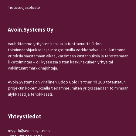
Tietosuojaseloste
Avoin.Systems Oy
Vauhditamme yritysten kasvua ja tuottavuutta Odoo-
toiminnanohjauksella ja integroituvilla verkkopalveluilla. Autamme
yrityksiä säästämään aikaa, karsimaan kustannuksia ja tehostamaan
liiketoimintaa – oli kyseessä sitten kasvuhakuinen yritys tai
vakiintunut markkinajohtaja.
Avoin.Systems on virallinen Odoo Gold Partner. Yli 200 toteutetun
projektin kokemuksella tiedämme, miten yritys saadaan toimimaan
älykkäästi ja tehokkaasti.
Yhteystiedot
myynti@avoin.systems