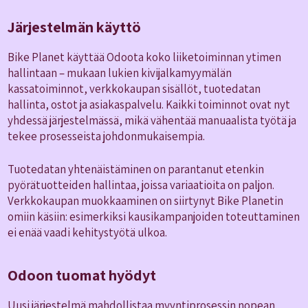
Järjestelmän käyttö
Bike Planet käyttää Odoota koko liiketoiminnan ytimen
hallintaan – mukaan lukien kivijalkamyymälän
kassatoiminnot, verkkokaupan sisällöt, tuotedatan
hallinta, ostot ja asiakaspalvelu. Kaikki toiminnot ovat nyt
yhdessä järjestelmässä, mikä vähentää manuaalista työtä ja
tekee prosesseista johdonmukaisempia.
Tuotedatan yhtenäistäminen on parantanut etenkin
pyörätuotteiden hallintaa, joissa variaatioita on paljon.
Verkkokaupan muokkaaminen on siirtynyt Bike Planetin
omiin käsiin: esimerkiksi kausikampanjoiden toteuttaminen
ei enää vaadi kehitystyötä ulkoa.
Odoon tuomat hyödyt
Uusi järjestelmä mahdollistaa myyntiprosessin nopean