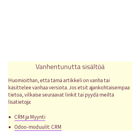
Vanhentunutta sisältöä
Huomioithan, että tämä artikkeli on vanha tai
käsittelee vanhaa versiota. Jos etsit ajankohtaisempaa
tietoa, vilkaise seuraavat linkit tai pyydä meiltä
lisätietoja:
CRM ja Myynti
Odoo-moduulit: CRM