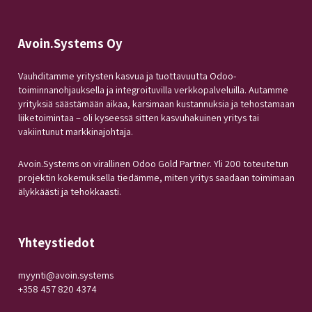
Avoin.Systems Oy
Vauhditamme yritysten kasvua ja tuottavuutta Odoo-
toiminnanohjauksella ja integroituvilla verkkopalveluilla. Autamme
yrityksiä säästämään aikaa, karsimaan kustannuksia ja tehostamaan
liiketoimintaa – oli kyseessä sitten kasvuhakuinen yritys tai
vakiintunut markkinajohtaja.
Avoin.Systems on virallinen Odoo Gold Partner. Yli 200 toteutetun
projektin kokemuksella tiedämme, miten yritys saadaan toimimaan
älykkäästi ja tehokkaasti.
Yhteystiedot
myynti@avoin.systems
+358 457 820 4374