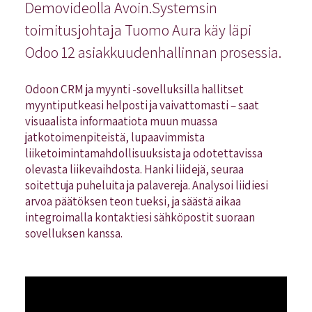
Demovideolla Avoin.Systemsin
toimitusjohtaja Tuomo Aura käy läpi
Odoo 12 asiakkuudenhallinnan prosessia.
Odoon CRM ja myynti -sovelluksilla hallitset
myyntiputkeasi helposti ja vaivattomasti – saat
visuaalista informaatiota muun muassa
jatkotoimenpiteistä, lupaavimmista
liiketoimintamahdollisuuksista ja odotettavissa
olevasta liikevaihdosta. Hanki liidejä, seuraa
soitettuja puheluita ja palavereja. Analysoi liidiesi
arvoa päätöksen teon tueksi, ja säästä aikaa
integroimalla kontaktiesi sähköpostit suoraan
sovelluksen kanssa.