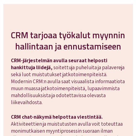
CRM tarjoaa työkalut myynnin
hallintaan ja ennustamiseen
CRM-järjestelmän avulla seuraat helposti
hankittuja liidejä,
soitettuja puheluita ja palavereja
sekä luot muistutukset jatkotoimenpiteistä.
Modernin CRM:n avulla saat visuaalista informaatiota
muun muassa jatkotoimenpiteistä, lupaavimmista
mahdollisuuksista ja odotettavissa olevasta
liikevaihdosta.
CRM chat-näkymä helpottaa viestintää.
Aktiviteettien ja muistutusten avulla voit toteuttaa
monimutkaisen myyntiprosessin suoraan ilman