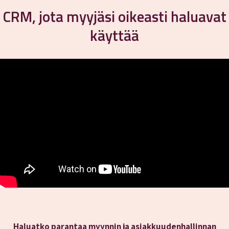
CRM, jota myyjäsi oikeasti haluavat
käyttää
Haluatko parantaa myynnin ja asiakkuudenhallinnan