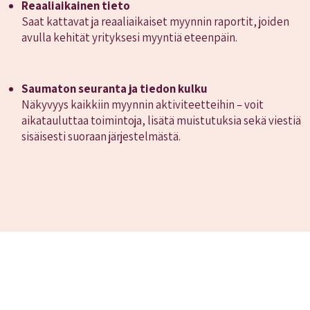
Reaaliaikainen tieto
Saat kattavat ja reaaliaikaiset myynnin raportit, joiden
avulla kehität yrityksesi myyntiä eteenpäin.
Saumaton seuranta ja tiedon kulku
Näkyvyys kaikkiin myynnin aktiviteetteihin – voit
aikatauluttaa toimintoja, lisätä muistutuksia sekä viestiä
sisäisesti suoraan järjestelmästä.