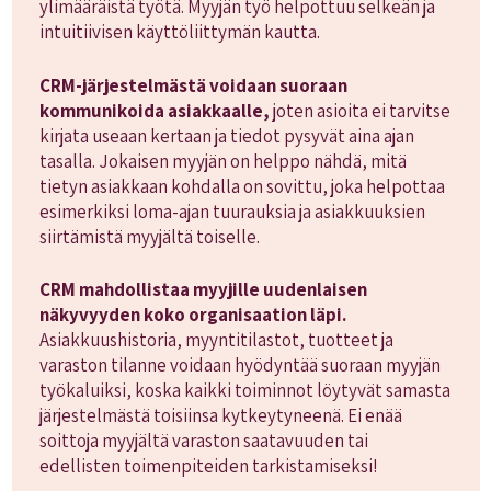
ylimääräistä työtä. Myyjän työ helpottuu selkeän ja
intuitiivisen käyttöliittymän kautta.
CRM-järjestelmästä voidaan suoraan
kommunikoida asiakkaalle,
joten asioita ei tarvitse
kirjata useaan kertaan ja tiedot pysyvät aina ajan
tasalla. Jokaisen myyjän on helppo nähdä, mitä
tietyn asiakkaan kohdalla on sovittu, joka helpottaa
esimerkiksi loma-ajan tuurauksia ja asiakkuuksien
siirtämistä myyjältä toiselle.
CRM mahdollistaa myyjille uudenlaisen
näkyvyyden koko organisaation läpi.
Asiakkuushistoria, myyntitilastot, tuotteet ja
varaston tilanne voidaan hyödyntää suoraan myyjän
työkaluiksi, koska kaikki toiminnot löytyvät samasta
järjestelmästä toisiinsa kytkeytyneenä. Ei enää
soittoja myyjältä varaston saatavuuden tai
edellisten toimenpiteiden tarkistamiseksi!