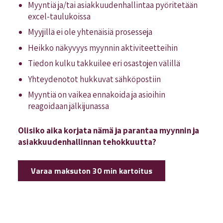
Myyntiä ja/tai asiakkuudenhallintaa pyöritetään
excel-taulukoissa
Myyjillä ei ole yhtenäisiä prosesseja
Heikko näkyvyys myynnin aktiviteetteihin
Tiedon kulku takkuilee eri osastojen välillä
Yhteydenotot hukkuvat sähköpostiin
Myyntiä on vaikea ennakoida ja asioihin
reagoidaan jälkijunassa
Olisiko aika korjata nämä ja parantaa myynnin ja
asiakkuudenhallinnan tehokkuutta?
Varaa maksuton 30 min kartoitus