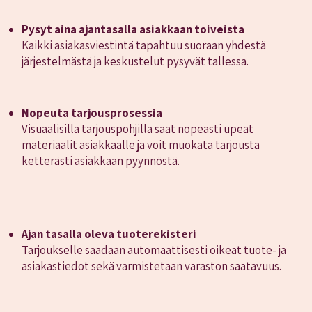
Pysyt aina ajantasalla asiakkaan toiveista
Kaikki asiakasviestintä tapahtuu suoraan yhdestä
järjestelmästä ja keskustelut pysyvät tallessa.
Nopeuta tarjousprosessia
Visuaalisilla tarjouspohjilla saat nopeasti upeat
materiaalit asiakkaalle ja voit muokata tarjousta
ketterästi asiakkaan pyynnöstä.
Ajan tasalla oleva tuoterekisteri
Tarjoukselle saadaan automaattisesti oikeat tuote- ja
asiakastiedot sekä varmistetaan varaston saatavuus.