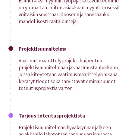
Esimerkiksi myynnin työpajassa tavoitteemme
on ymmärtää, miten asiakkaan myyntiprosessit
voitaisiin sovittaa Odooseen ja tarvitaanko
mahdollisesti räätälöintejä.
Projektisuunnitelma
Vaatimusmäärittelyprojekti huipentuu
projektisuunnitelmaan ja vaatimustaulukkoon,
joissa kiteytetään vaatimusmäärittelyn aikana
kerätyt tiedot sekä tarvittavat ominaisuudet
toteutusprojektia varten.
Tarjous toteutusprojektista
Projektisuunnitelman hyväksynnän jälkeen
asiakkaalle lähetetään tarjous varsinaisesta