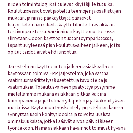
niiden toimintalogiikat tulevat käyttäjille tutuiksi.
Koulutussessiot ovat jaoteltu teemojen ja osallistujen
mukaan, ja niissä pääkäyttäjät pääsevät
harjoittelemaan oikeita käyttötilanteita asiakkaan
testiympäristössä. Varsinainen käyttöönotto, jossa
siirrytään Odoon käyttöön tuotantoympäristössä,
tapahtuu yleensä pian koulutusvaiheen jälkeen, jotta
opitut taidot eivät ehdi unohtua.
Järjestelmän käyttöönoton jälkeen asiakkaalla on
käytössään toimiva ERP-järjestelmä, joka vastaa
vaatimusmäärittelyssä asetettuja tavoitteita ja
vaatimuksia. Toteutusvaiheen päätyttyä pysymme
mielellämme mukana asiakkaan pitkäaikaisina
kumppaneina järjestelmän ylläpidon ja jatkokehityksen
merkeissä. Käytännön työskentely järjestelmän kanssa
synnyttää usein kehitysideoita ja toiveita uusista
ominaisuuksista, jotka lisäävät arvoa päivittäiseen
työntekoon. Nämä asiakkaan havainnot toimivat hyvänä