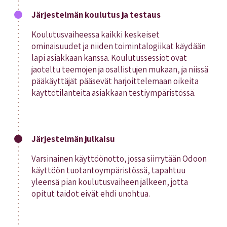
Järjestelmän koulutus ja testaus
Koulutusvaiheessa kaikki keskeiset
ominaisuudet ja niiden toimintalogiikat käydään
läpi asiakkaan kanssa. Koulutussessiot ovat
jaoteltu teemojen ja osallistujen mukaan, ja niissä
pääkäyttäjät pääsevät harjoittelemaan oikeita
käyttötilanteita asiakkaan testiympäristössä.
Järjestelmän julkaisu
Varsinainen käyttöönotto, jossa siirrytään Odoon
käyttöön tuotantoympäristössä, tapahtuu
yleensä pian koulutusvaiheen jälkeen, jotta
opitut taidot eivät ehdi unohtua.