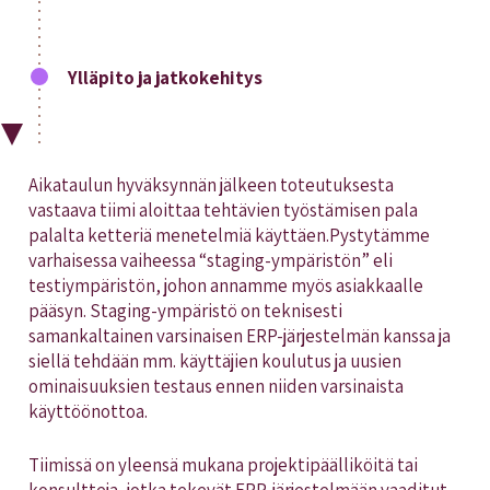
Ylläpito ja jatkokehitys
Aikataulun hyväksynnän jälkeen toteutuksesta
vastaava tiimi aloittaa tehtävien työstämisen pala
palalta ketteriä menetelmiä käyttäen.Pystytämme
varhaisessa vaiheessa “staging-ympäristön” eli
testiympäristön, johon annamme myös asiakkaalle
pääsyn. Staging-ympäristö on teknisesti
samankaltainen varsinaisen ERP-järjestelmän kanssa ja
siellä tehdään mm. käyttäjien koulutus ja uusien
ominaisuuksien testaus ennen niiden varsinaista
käyttöönottoa.
Tiimissä on yleensä mukana projektipäälliköitä tai
konsultteja, jotka tekevät ERP-järjestelmään vaaditut