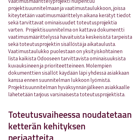
Vaatimusmäärittelyprojekti huipentuu
projektisuunnitelmaan ja vaatimustaulukkoon, joissa
kiteytetään vaatimusmäärittelyn aikana kerätyt tiedot
sekä tarvittavat ominaisuudet toteutusprojektia
varten. Projektisuunnitelma on kattava dokumentti
vaatimusmäärittelyssä havaituista keskeisistä tarpeista
sekä toteutusprojektin sisällöstä ja aikataulusta.
Vaatimustaulukko puolestaan on yksityiskohtainen
lista kaikista Odooseen tarvittavista ominaisuuksista
kuvauksineen ja prioriteetteineen. Molempien
dokumenttien sisällöt käydään läpi yhdessä asiakkaan
kanssa ennen suunnitelman lukkoon lyömistä.
Projektisuunnitelman hyväksynnän jälkeen asiakkaalle
lähetetään tarjous varsinaisesta toteutusprojektista.
Toteutusvaiheessa noudatetaan
ketterän kehityksen
periaatteita