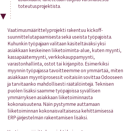
toteutusprojektista.
Vaatimusmäärittelyprojekti rakentuu kickoff-
suunnittelutapaamisesta sekä useista työpajoista.
Kuhunkin työpajaan valitaan käsiteltäväksi yksi
asiakkaan keskeinen liiketoiminta-alue, kuten myynti,
kassapäätemyynti, verkkokauppamyynti,
varastonhallinta, ostot tai kirjanpito. Esimerkiksi
myynnin työpajassa tavoitteemme on ymmärtää, miten
asiakkaan myyntiprosessit voitaisiin sovittaa Odooseen
ja tarvitaanko mahdollisesti räätälöintejä. Teknisen
puolen lisäksi saamme työpajoissa syvällisen
ymmärryksen asiakkaan liiketoiminnasta
kokonaisuutena. Näin pystymme auttamaan
liiketoiminnan kokonaisvaltaisessa kehittämisessä
ERP-järjestelmän rakentamisen lisäksi.