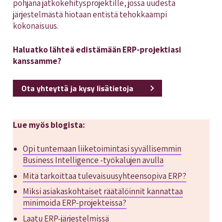
pohjana jatkokehitysprojektille, jossa uudesta
järjestelmästä hiotaan entistä tehokkaampi
kokonaisuus.
Haluatko lähteä edistämään ERP-projektiasi
kanssamme?
Ota yhteyttä ja kysy lisätietoja
Lue myös blogista:
Opi tuntemaan liiketoimintasi syvällisemmin
Business Intelligence -työkalujen avulla
Mitä tarkoittaa tulevaisuusyhteensopiva ERP?
Miksi asiakaskohtaiset räätälöinnit kannattaa
minimoida ERP-projekteissa?
Laatu ERP-järjestelmissä