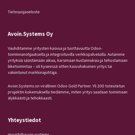
Tietosuojaseloste
Avoin.Systems Oy
Vauhditamme yritysten kasvua ja tuottavuutta Odoo-
toiminnanohjauksella ja integroituvilla verkkopalveluilla. Autamme
yrityksiä säästämään aikaa, karsimaan kustannuksia ja tehostamaan
liiketoimintaa – oli kyseessä sitten kasvuhakuinen yritys tai
vakiintunut markkinajohtaja.
Avoin.Systems on virallinen Odoo Gold Partner. Yli 200 toteutetun
projektin kokemuksella tiedämme, miten yritys saadaan toimimaan
älykkäästi ja tehokkaasti.
Yhteystiedot
myynti@avoin.systems