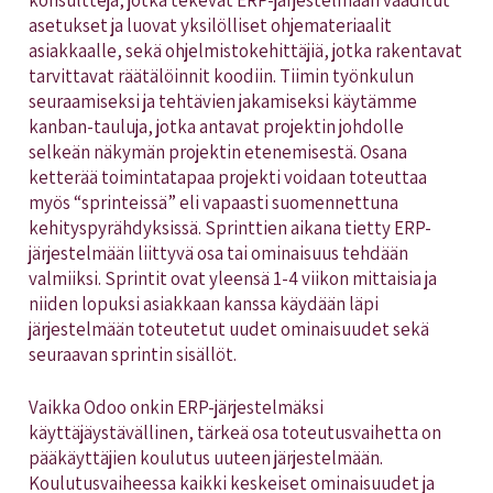
asetukset ja luovat yksilölliset ohjemateriaalit
asiakkaalle, sekä ohjelmistokehittäjiä, jotka rakentavat
tarvittavat räätälöinnit koodiin. Tiimin työnkulun
seuraamiseksi ja tehtävien jakamiseksi käytämme
kanban-tauluja, jotka antavat projektin johdolle
selkeän näkymän projektin etenemisestä. Osana
ketterää toimintatapaa projekti voidaan toteuttaa
myös “sprinteissä” eli vapaasti suomennettuna
kehityspyrähdyksissä. Sprinttien aikana tietty ERP-
järjestelmään liittyvä osa tai ominaisuus tehdään
valmiiksi. Sprintit ovat yleensä 1-4 viikon mittaisia ja
niiden lopuksi asiakkaan kanssa käydään läpi
järjestelmään toteutetut uudet ominaisuudet sekä
seuraavan sprintin sisällöt.
Vaikka Odoo onkin ERP-järjestelmäksi
käyttäjäystävällinen, tärkeä osa toteutusvaihetta on
pääkäyttäjien koulutus uuteen järjestelmään.
Koulutusvaiheessa kaikki keskeiset ominaisuudet ja