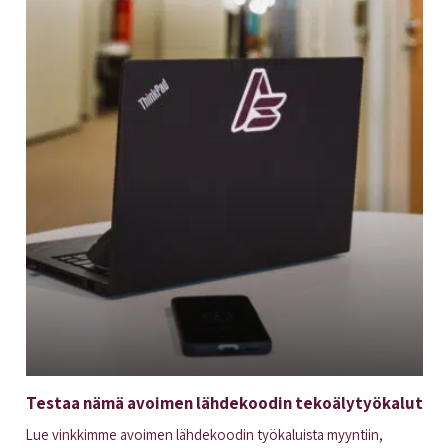
Testaa nämä avoimen lähdekoodin tekoälytyökalut
Lue vinkkimme avoimen lähdekoodin työkaluista myyntiin,