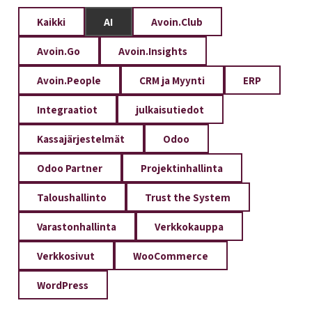
Kaikki
AI
Avoin.Club
Avoin.Go
Avoin.Insights
Avoin.People
CRM ja Myynti
ERP
Integraatiot
julkaisutiedot
Kassajärjestelmät
Odoo
Odoo Partner
Projektinhallinta
Taloushallinto
Trust the System
Varastonhallinta
Verkkokauppa
Verkkosivut
WooCommerce
WordPress