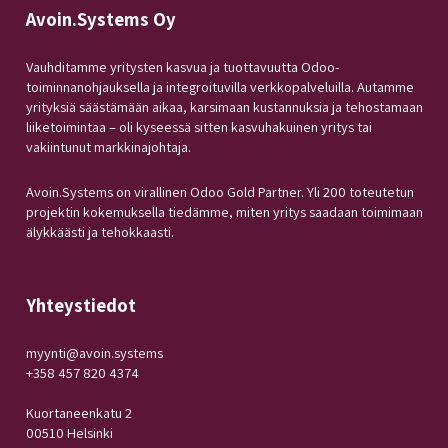
Avoin.Systems Oy
Vauhditamme yritysten kasvua ja tuottavuutta Odoo-
toiminnanohjauksella ja integroituvilla verkkopalveluilla. Autamme
yrityksiä säästämään aikaa, karsimaan kustannuksia ja tehostamaan
liiketoimintaa – oli kyseessä sitten kasvuhakuinen yritys tai
vakiintunut markkinajohtaja.
Avoin.Systems on virallinen Odoo Gold Partner. Yli 200 toteutetun
projektin kokemuksella tiedämme, miten yritys saadaan toimimaan
älykkäästi ja tehokkaasti.
Yhteystiedot
myynti@avoin.systems
+358 457 820 4374
Kuortaneenkatu 2
00510 Helsinki