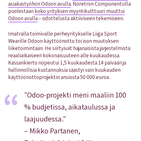
asiakastyöhön Odoon avulla
. Noretron Componentsilla
puolestaan
koko yrityksen myyntikulttuuri muuttui
Odoon avulla
– odottelusta aktiiviseen tekemiseen.
Imatralla toimivalle perheyritykselle Liiga Sport
Wearille Odoon käyttöönotto toi ison muutoksen
liiketoimintaan. He siirtyivät hajanaisista järjestelmistä
reaaliaikaiseen kokonaisuuteen alle kuukaudessa.
Kassankierto nopeutui 1,5 kuukaudesta 14 päivään ja
hallinnollisia kustannuksia säästyi vain kuukauden
käyttöönottoprojektin ansiosta 50 000 euroa.
”Odoo-projekti meni maaliin 100
% budjetissa, aikataulussa ja
laajuudessa.”
– Mikko Partanen,