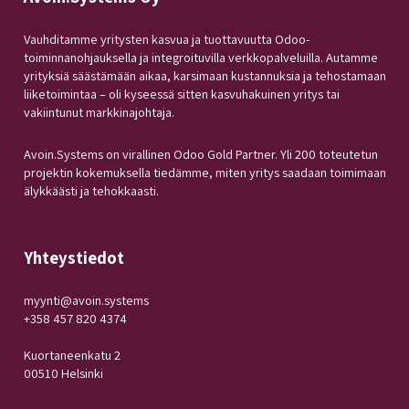
Vauhditamme yritysten kasvua ja tuottavuutta Odoo-
toiminnanohjauksella ja integroituvilla verkkopalveluilla. Autamme
yrityksiä säästämään aikaa, karsimaan kustannuksia ja tehostamaan
liiketoimintaa – oli kyseessä sitten kasvuhakuinen yritys tai
vakiintunut markkinajohtaja.
Avoin.Systems on virallinen Odoo Gold Partner. Yli 200 toteutetun
projektin kokemuksella tiedämme, miten yritys saadaan toimimaan
älykkäästi ja tehokkaasti.
Yhteystiedot
myynti@avoin.systems
+358 457 820 4374
Kuortaneenkatu 2
00510 Helsinki