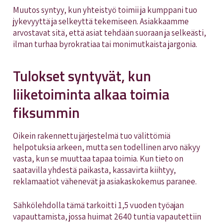
Muutos syntyy, kun yhteistyö toimii ja kumppani tuo
jykevyyttä ja selkeyttä tekemiseen. Asiakkaamme
arvostavat sitä, että asiat tehdään suoraan ja selkeästi,
ilman turhaa byrokratiaa tai monimutkaista jargonia.
Tulokset syntyvät, kun
liiketoiminta alkaa toimia
fiksummin
Oikein rakennettu järjestelmä tuo välittömiä
helpotuksia arkeen, mutta sen todellinen arvo näkyy
vasta, kun se muuttaa tapaa toimia. Kun tieto on
saatavilla yhdestä paikasta, kassavirta kiihtyy,
reklamaatiot vähenevät ja asiakaskokemus paranee.
Sähkölehdolla tämä tarkoitti 1,5 vuoden työajan
vapauttamista, jossa huimat
2640 tuntia vapautettiin