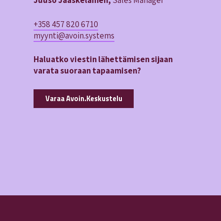
Juuso Jääskeläinen,
Sales Manager
+358 457 820 6710
myynti@avoin.systems
Haluatko viestin lähettämisen sijaan
varata suoraan tapaamisen?
Varaa Avoin.Keskustelu