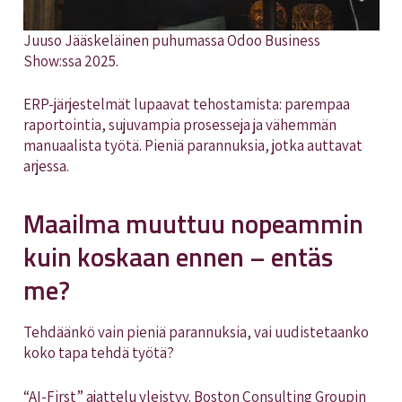
Juuso Jääskeläinen puhumassa Odoo Business
Show:ssa 2025.
ERP-järjestelmät lupaavat tehostamista: parempaa
raportointia, sujuvampia prosesseja ja vähemmän
manuaalista työtä. Pieniä parannuksia, jotka auttavat
arjessa.
Maailma muuttuu nopeammin
kuin koskaan ennen – entäs
me?
Tehdäänkö vain pieniä parannuksia, vai uudistetaanko
koko tapa tehdä työtä?
“AI-First” ajattelu yleistyy. Boston Consulting Groupin