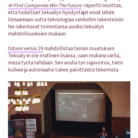
AI-First Companies Win The Future
-raportti osoittaa,
että todelliset tekoälyn hyödyntäjät eivät lähde
liimaamaan uutta teknologiaa vanhoihin rakenteisiin.
Ne rakentavat toimintansa uusiksi tekoälyn
mahdollisuuksien mukaan.
Odoon versio 19
mahdollistaa tämän muutoksen.
Tekoäly ei ole irrallinen lisäosa, vaan mukana siellä,
missä työtä tehdään. Sen avulla työ sujuvoituu, tieto
kulkee ja automaatio tukee päivittäistä tekemistä.