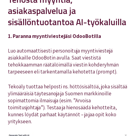
asiakaspalvelua ja
sisällöntuotantoa AI-työkaluilla
1. Paranna myyntiviestejäsi OdooBotilla
Luo automaattisesti personoituja myyntiviestejä
asiakkaille OdooBotin avulla. Saat viestistä
tehokkaamman räätälöimällä viestin kohderyhmän
tarpeeseen eli tarkentamalla kehotetta (prompt).
Tekoäly tuottaa helposti ns. höttösisältöä, joka sisältää
ylimääräisiä täytesanoja ja Suomen markkinoille
sopimattomia ilmaisuja (esim. ”Arvoisa
toimitusjohtaja”). Testaa ja hienosäädä kehotteita,
kunnes löydät parhaat käytännöt – ja jaa opit koko
yritykseen.