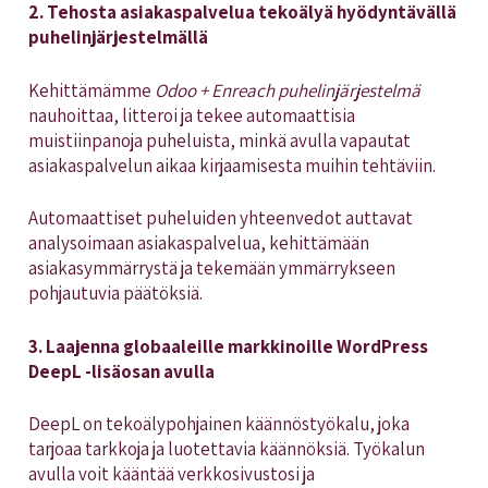
2. Tehosta asiakaspalvelua tekoälyä hyödyntävällä
puhelinjärjestelmällä
Kehittämämme
Odoo + Enreach puhelinjärjestelmä
nauhoittaa, litteroi ja tekee automaattisia
muistiinpanoja puheluista, minkä avulla vapautat
asiakaspalvelun aikaa kirjaamisesta muihin tehtäviin.
Automaattiset puheluiden yhteenvedot auttavat
analysoimaan asiakaspalvelua, kehittämään
asiakasymmärrystä ja tekemään ymmärrykseen
pohjautuvia päätöksiä.
3. Laajenna globaaleille markkinoille WordPress
DeepL -lisäosan avulla
DeepL on tekoälypohjainen käännöstyökalu, joka
tarjoaa tarkkoja ja luotettavia käännöksiä. Työkalun
avulla voit kääntää verkkosivustosi ja