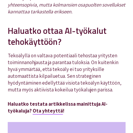
yhteensopivia, mutta kolmansien osapuolten sovellukset
kannattaa tarkastella erikseen.
Haluatko ottaa AI-työkalut
tehokäyttöön?
Tekoälyllä on valtava potentiaali tehostaa yritysten
toiminnanohjausta ja parantaa tuloksia. On kuitenkin
hyvä ymmärtää, että tekoäly ei tuo yrityksille
automaattista kilpailuetua. Sen strateginen
hyödyntäminen edellyttää visiota tekoälyn käyttöön,
mutta myös aktiivista kokeilua työkalujen parissa.
Haluatko testata artikkelissa mainittuja AI-
työkaluja?
Ota yhteyttä
!