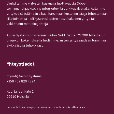
Vauhditamme yritysten kasvua ja tuottavuutta Odoo-
toiminnanohjauksella ja integroituvilla verkkopalveluilla. Autamme
yrityksiä säästämään aikaa, karsimaan kustannuksia ja tehostamaan
liiketoimintaa – oli kyseessä sitten kasvuhakuinen yritys tai
vakiintunut markkinajohtaja.
Avoin.Systems on virallinen Odoo Gold Partner. Yli 200 toteutetun
projektin kokemuksella tiedämme, miten yritys saadaan toimimaan
älykkäästi ja tehokkaasti.
Yhteystiedot
myynti@avoin.systems
+358 457 820 4374
Kuortaneenkatu 2
00510 Helsinki
Puhelut tallennetaan järjestelmäämme toimintamme kehittämiseksi.