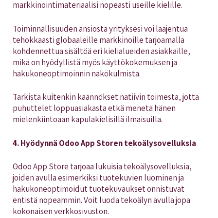
markkinointimateriaalisi nopeasti useille kielille.
Toiminnallisuuden ansiosta yrityksesi voi laajentua
tehokkaasti globaaleille markkinoille tarjoamalla
kohdennettua sisältöä eri kielialueiden asiakkaille,
mikä on hyödyllistä myös käyttökokemuksen ja
hakukoneoptimoinnin näkökulmista.
Tarkista kuitenkin käännökset natiivin toimesta, jotta
puhuttelet loppuasiakasta etkä menetä hänen
mielenkiintoaan kapulakielisillä ilmaisuilla.
4. Hyödynnä
Odoo App Store
n
tekoälysovelluksia
Odoo App Store tarjoaa lukuisia tekoälysovelluksia,
joiden avulla esimerkiksi tuotekuvien luominen ja
hakukoneoptimoidut tuotekuvaukset onnistuvat
entistä nopeammin. Voit luoda tekoälyn avulla jopa
kokonaisen verkkosivuston.