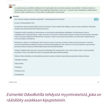
Esimerkki OdooBotilla tehdystä myyntiviestistä, joka on
räätälöity asiakkaan kipupisteisiin.