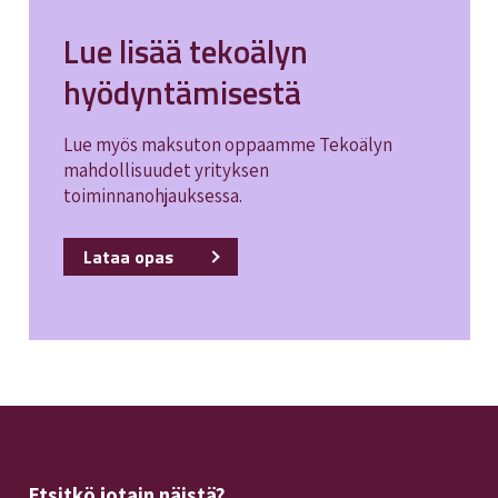
Lue lisää tekoälyn
hyödyntämisestä
Lue myös maksuton oppaamme Tekoälyn
mahdollisuudet yrityksen
toiminnanohjauksessa.
Lataa opas
Etsitkö jotain näistä?