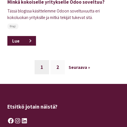
Minkä kokoiselle yritykselle Odoo soveltuu?
Tässä blogissa käsittelemme Odoon soveltuvuutta eri
kokoluokan yrityksille ja mitkä tekijät tukevat sitä.
Blogi
Lue
1
2
Seuraava »
Etsitkö jotain näistä?
Facebook
Instagram
LinkedIn