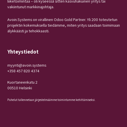
liiketoimintaa – oli kyseessä sitten kasvuhakuinen yritys tai
vakiintunut markkinajohtaja.
Avoin.Systems on virallinen Odoo Gold Partner. Yli 200 toteutetun
projektin kokemuksella tiedämme, miten yritys saadaan toimimaan
älykkäästi ja tehokkaasti.
Yhteystiedot
myynti@avoin.systems
+358 457 820 4374
Kuortaneenkatu 2
00510 Helsinki
Puhelut tallennetaan järjestelmäämme toimintamme kehittämiseksi.