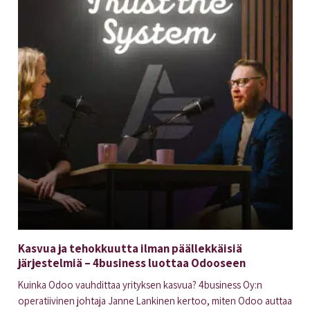
Kasvua ja tehokkuutta ilman päällekkäisiä
järjestelmiä – 4business luottaa Odooseen
Kuinka Odoo vauhdittaa yrityksen kasvua? 4business Oy:n
operatiivinen johtaja Janne Lankinen kertoo, miten Odoo auttaa