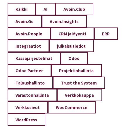
Kaikki
AI
Avoin.Club
Avoin.Go
Avoin.Insights
Avoin.People
CRM ja Myynti
ERP
Integraatiot
julkaisutiedot
Kassajärjestelmät
Odoo
Odoo Partner
Projektinhallinta
Taloushallinto
Trust the System
Varastonhallinta
Verkkokauppa
Verkkosivut
WooCommerce
WordPress