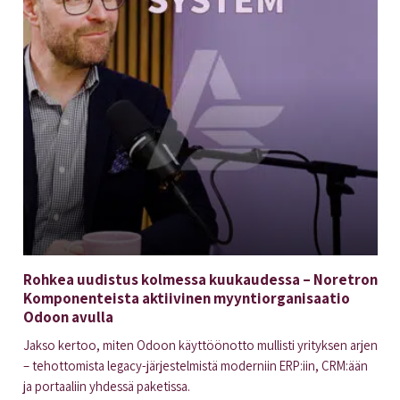
Rohkea uudistus kolmessa kuukaudessa – Noretron
Komponenteista aktiivinen myyntiorganisaatio
Odoon avulla
Jakso kertoo, miten Odoon käyttöönotto mullisti yrityksen arjen
– tehottomista legacy-järjestelmistä moderniin ERP:iin, CRM:ään
ja portaaliin yhdessä paketissa.