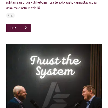
johtamaan projektiliiketoimintaa tehokkaasti, kannattavasti ja
asiakaskokemus edellä.
Vlog
Lue