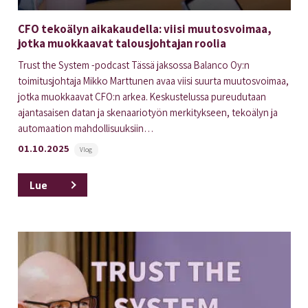
CFO tekoälyn aikakaudella: viisi muutosvoimaa,
jotka muokkaavat talousjohtajan roolia
Trust the System -podcast Tässä jaksossa Balanco Oy:n
toimitusjohtaja Mikko Marttunen avaa viisi suurta muutosvoimaa,
jotka muokkaavat CFO:n arkea. Keskustelussa pureudutaan
ajantasaisen datan ja skenaariotyön merkitykseen, tekoälyn ja
automaation mahdollisuuksiin…
01.10.2025
Vlog
Lue