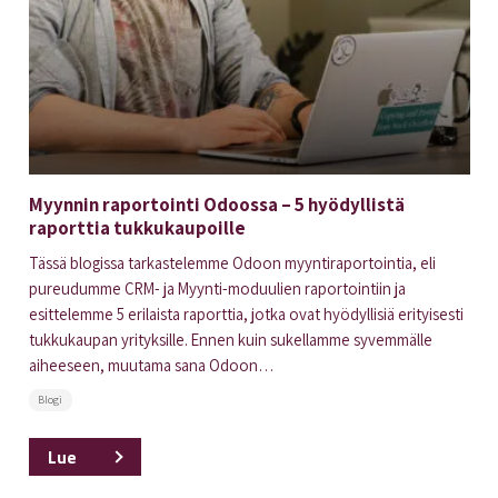
Myynnin raportointi Odoossa – 5 hyödyllistä
raporttia tukkukaupoille
Tässä blogissa tarkastelemme Odoon myyntiraportointia, eli
pureudumme CRM- ja Myynti-moduulien raportointiin ja
esittelemme 5 erilaista raporttia, jotka ovat hyödyllisiä erityisesti
tukkukaupan yrityksille. Ennen kuin sukellamme syvemmälle
aiheeseen, muutama sana Odoon…
Blogi
Lue