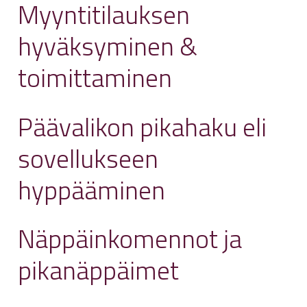
Myyntitilauksen
hyväksyminen &
toimittaminen
Päävalikon pikahaku eli
sovellukseen
hyppääminen
Näppäinkomennot ja
pikanäppäimet