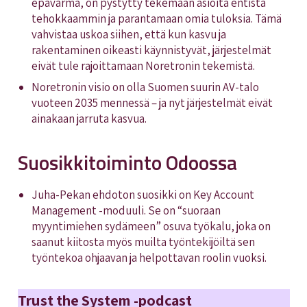
epävarma, on pystytty tekemään asioita entistä
tehokkaammin ja parantamaan omia tuloksia. Tämä
vahvistaa uskoa siihen, että kun kasvu ja
rakentaminen oikeasti käynnistyvät, järjestelmät
eivät tule rajoittamaan Noretronin tekemistä.
Noretronin visio on olla Suomen suurin AV-talo
vuoteen 2035 mennessä – ja nyt järjestelmät eivät
ainakaan jarruta kasvua.
Suosikkitoiminto Odoossa
Juha-Pekan ehdoton suosikki on Key Account
Management -moduuli. Se on “suoraan
myyntimiehen sydämeen” osuva työkalu, joka on
saanut kiitosta myös muilta työntekijöiltä sen
työntekoa ohjaavan ja helpottavan roolin vuoksi.
Trust the System -podcast