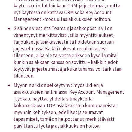
käytössä ei ollut lainkaan CRM-järjestelmää, mutta
nyt käytössä on kattava CRM sekä Key Account
Management -moduuli asiakkuuksien hoitoon.
Sisäinen viestintä Teamsin ja sähköpostin yli on
vähentynyt merkittävästi, sillä myyntitilaukset,
tarjoukset ja asiakasviestintä hoidetaan suoraan
järjestelmässä. Kaikki näkevät reaaliaikaisesti
tilanteen, eikä ole tarvetta erikseen kysellä mitä
kunkin asiakkaan kanssa on sovittu – kaikki tiedot
löytyvät järjestelmästä ja kuka tahansa voi tarkistaa
tilanteen.
Myynnin arki on selkeytynyt myös liidien ja
asiakkuuksien hallinnassa. Key Account Management
-työkalu näyttää yhdellä silmäyksellä
kokonaiskuvan TOP-asiakkaista ja kumppaneista:
myynnin kehityksen, edelliset ja seuraavat
tapaamiset, tämä on helpottanut merkittävästi
päivittäistä työtä ja asiakkuuksien hoitoa.