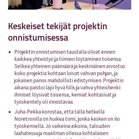
Keskeiset tekijät projektin
onnistumisessa
Projektin onnistumisen taustalla olivat ennen
kaikkea yhteistyö ja tiimien löytäminen toisensa.
Selkeä yhteinen päämäärä ja keskinäinen arvostus
koko projektia kohtaan loivat vahvan pohjan, ja
jokaisen panos mahdollisti edistymisen. Projektin
aikana paistoi läpi hyvä fiilis ja vahva yhteishenki:
ihmiset löysivät toisensa, kemiat kohtasivat ja
työskentely oli innostavaa.
Juha-Pekka korostaa, että tällä hetkellä
Noretronilla on huikea tiimi, jonka kesken on ilo
työskennellä. Jo vaikeina aikoina, talouden
laahatessa ja maailman ollessa kohtalaisen