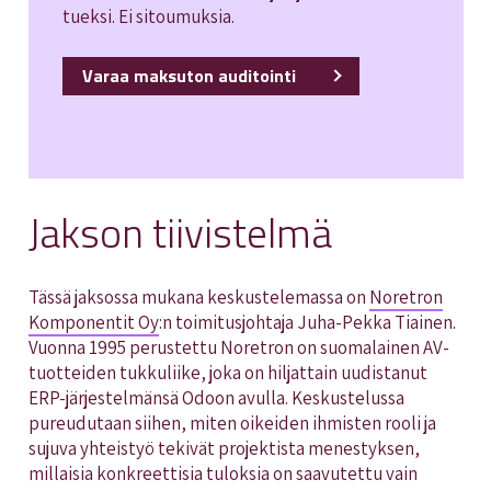
tueksi. Ei sitoumuksia.
Varaa maksuton auditointi
Jakson tiivistelmä
Tässä jaksossa mukana keskustelemassa on
Noretron
Komponentit Oy
:n toimitusjohtaja Juha-Pekka Tiainen.
Vuonna 1995 perustettu Noretron on suomalainen AV-
tuotteiden tukkuliike, joka on hiljattain uudistanut
ERP-järjestelmänsä Odoon avulla. Keskustelussa
pureudutaan siihen, miten oikeiden ihmisten rooli ja
sujuva yhteistyö tekivät projektista menestyksen,
millaisia konkreettisia tuloksia on saavutettu vain