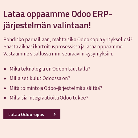
Lataa oppaamme Odoo ERP-
järjestelmän valintaan!
Pohditko parhaillaan, mahtaisiko Odoo sopia yrityksellesi?
Säästä aikaasi kartoitusprosessissa ja lataa oppaamme.
Vastaamme sisällössä mm. seuraaviin kysymyksiin:
Mikä teknologia on Odoon taustalla?
Millaiset kulut Odoossa on?
Mitä toimintoja Odoo-järjestelmä sisältää?
Millaisia integraatioita Odoo tukee?
Lataa Odoo-opas