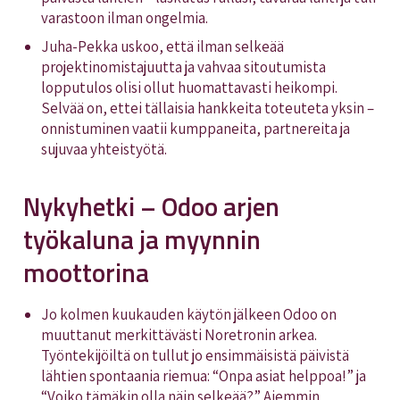
varastoon ilman ongelmia.
Juha-Pekka uskoo, että ilman selkeää
projektinomistajuutta ja vahvaa sitoutumista
lopputulos olisi ollut huomattavasti heikompi.
Selvää on, ettei tällaisia hankkeita toteuteta yksin –
onnistuminen vaatii kumppaneita, partnereita ja
sujuvaa yhteistyötä.
Nykyhetki – Odoo arjen
työkaluna ja myynnin
moottorina
Jo kolmen kuukauden käytön jälkeen Odoo on
muuttanut merkittävästi Noretronin arkea.
Työntekijöiltä on tullut jo ensimmäisistä päivistä
lähtien spontaania riemua: “Onpa asiat helppoa!” ja
“Voiko tämäkin olla näin selkeää?” Aiemmin