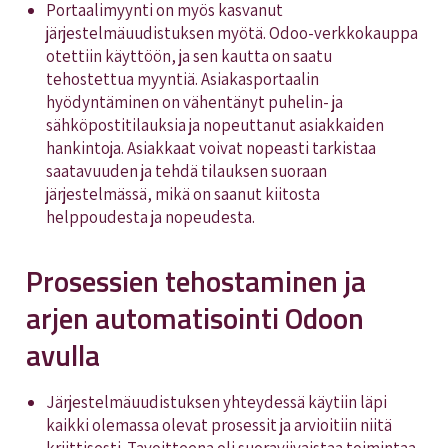
Portaalimyynti on myös kasvanut
järjestelmäuudistuksen myötä. Odoo-verkkokauppa
otettiin käyttöön, ja sen kautta on saatu
tehostettua myyntiä. Asiakasportaalin
hyödyntäminen on vähentänyt puhelin- ja
sähköpostitilauksia ja nopeuttanut asiakkaiden
hankintoja. Asiakkaat voivat nopeasti tarkistaa
saatavuuden ja tehdä tilauksen suoraan
järjestelmässä, mikä on saanut kiitosta
helppoudesta ja nopeudesta.
Prosessien tehostaminen ja
arjen automatisointi Odoon
avulla
Järjestelmäuudistuksen yhteydessä käytiin läpi
kaikki olemassa olevat prosessit ja arvioitiin niitä