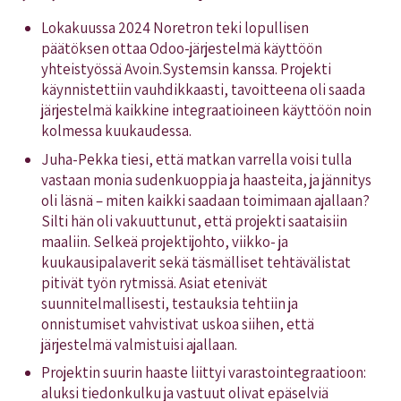
Lokakuussa 2024 Noretron teki lopullisen
päätöksen ottaa Odoo-järjestelmä käyttöön
yhteistyössä Avoin.Systemsin kanssa. Projekti
käynnistettiin vauhdikkaasti, tavoitteena oli saada
järjestelmä kaikkine integraatioineen käyttöön noin
kolmessa kuukaudessa.
Juha-Pekka tiesi, että matkan varrella voisi tulla
vastaan monia sudenkuoppia ja haasteita, ja jännitys
oli läsnä – miten kaikki saadaan toimimaan ajallaan?
Silti hän oli vakuuttunut, että projekti saataisiin
maaliin. Selkeä projektijohto, viikko- ja
kuukausipalaverit sekä täsmälliset tehtävälistat
pitivät työn rytmissä. Asiat eteni­vät
suunnitelmallisesti, testauksia tehtiin ja
onnistumiset vahvistivat uskoa siihen, että
järjestelmä valmistuisi ajallaan.
Projektin suurin haaste liittyi varastointegraatioon:
aluksi tiedonkulku ja vastuut olivat epäselviä