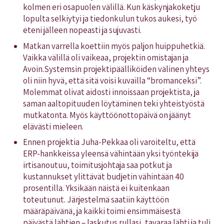
kolmen eri osapuolen välillä. Kun käskynjakoketju
lopulta selkiytyi ja tiedonkulun tukos aukesi, työ
eteni jälleen nopeasti ja sujuvasti.
Matkan varrella koettiin myös paljon huippuhetkiä.
Vaikka välillä oli vaikeaa, projektin omistajan ja
Avoin.Systemsin projektipäälliköiden välinen yhteys
oli niin hyvä, että sitä voisi kuvailla “bromanceksi”.
Molemmat olivat aidosti innoissaan projektista, ja
saman aaltopituuden löytäminen teki yhteistyöstä
mutkatonta. Myös käyttöönottopäivä on jäänyt
elävästi mieleen.
Ennen projektia Juha-Pekkaa oli varoiteltu, että
ERP-hankkeissa yleensä vähintään yksi työntekijä
irtisanoutuu, toimitusjohtaja saa potkut ja
kustannukset ylittävät budjetin vähintään 40
prosentilla. Yksikään näistä ei kuitenkaan
toteutunut. Järjestelmä saatiin käyttöön
määräpäivänä, ja kaikki toimi ensimmäisestä
päivästä lähtien – laskutus rullasi, tavaraa lähti ja tuli