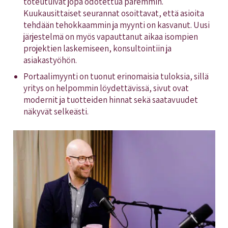
toteutuivat jopa odotettua paremmin.
Kuukausittaiset seurannat osoittavat, että asioita
tehdään tehokkaammin ja myynti on kasvanut. Uusi
järjestelmä on myös vapauttanut aikaa isompien
projektien laskemiseen, konsultointiin ja
asiakastyöhön.
Portaalimyynti on tuonut erinomaisia tuloksia, sillä
yritys on helpommin löydettävissä, sivut ovat
modernit ja tuotteiden hinnat sekä saatavuudet
näkyvät selkeästi.