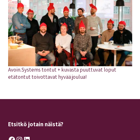
Avoin.Systems tontut + kuvasta puuttuvat loput
etätontut toivottavat hyvää joulua!
Etsitkö jotain näistä?
Facebook
Instagram
LinkedIn