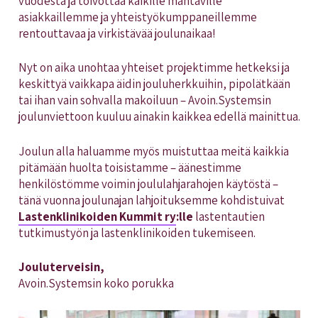
vuodesta ja toivottaa kaikille mahtaville
asiakkaillemme ja yhteistyökumppaneillemme
rentouttavaa ja virkistävää joulunaikaa!
Nyt on aika unohtaa yhteiset projektimme hetkeksi ja
keskittyä vaikkapa äidin jouluherkkuihin, pipolätkään
tai ihan vain sohvalla makoiluun – Avoin.Systemsin
joulunviettoon kuuluu ainakin kaikkea edellä mainittua.
Joulun alla haluamme myös muistuttaa meitä kaikkia
pitämään huolta toisistamme – äänestimme
henkilöstömme voimin joululahjarahojen käytöstä –
tänä vuonna joulunajan lahjoituksemme kohdistuivat
Lastenklinikoiden Kummit ry
:lle
lastentautien
tutkimustyön ja lastenklinikoiden tukemiseen.
Jouluterveisin,
Avoin.Systemsin koko porukka