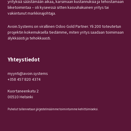
yrityksiä säästämään aikaa, karsimaan kustannuksia ja tehostamaan
liiketoimintaa – oli kyseessä sitten kasvuhakuinen yritys tai
vakiintunut markkinajohtaja.
Avoin.Systems on virallinen Odoo Gold Partner. Yli 200 toteutetun
projektin kokemuksella tiedämme, miten yritys saadaan toimimaan
älykkäästi ja tehokkaasti.
Yhteystiedot
myynti@avoin.systems
+358 457 820 4374
Kuortaneenkatu 2
00510 Helsinki
Puhelut tallennetaan järjestelmäämme toimintamme kehittämiseksi.