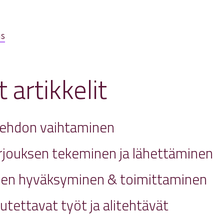
us
t artikkelit
ehdon vaihtaminen
rjouksen tekeminen ja lähettäminen
sen hyväksyminen & toimittaminen
kutettavat työt ja alitehtävät