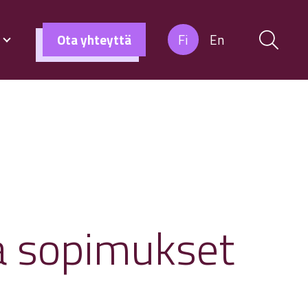
s
Ota yhteyttä
Fi
En
ja sopimukset