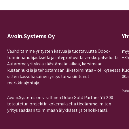
Avoin.Systems Oy
Yh
Vauhditamme yritysten kasvua ja tuottavuutta Odoo-
myy
toiminnanohjauksella ja integroituvilla verkkopalveluilla.
+35
Autamme yrityksiä säästämään aikaa, karsimaan
kustannuksia ja tehostamaan liiketoimintaa – oli kyseessä
Kuo
sitten kasvuhakuinen yritys tai vakiintunut
005
markkinajohtaja.
Puhe
Avoin.Systems on virallinen Odoo Gold Partner. Yli 200
toteutetun projektin kokemuksella tiedämme, miten
yritys saadaan toimimaan älykkäästi ja tehokkaasti.