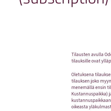
Tilausten avulla Od
tilauksille ovat yll
Oletuksena tilaukse
tilauksen joko myynt
menemällä ensin tila
Kustannuspaikka) ja
kustannuspaikkaan l
oikeasta yläkulmasta