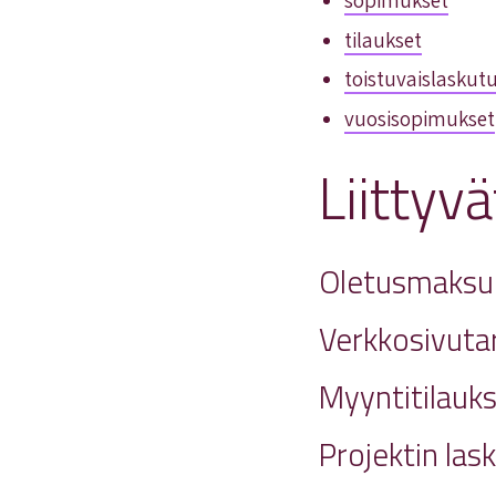
sopimukset
tilaukset
toistuvaislaskut
vuosisopimukset
Liittyvä
Oletusmaksu
Verkkosivuta
Myyntitilauk
Projektin las