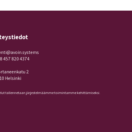
teystiedot
nti@avoin.systems
8 457 820 4374
rtaneenkatu 2
10 Helsinki
lut tallennetaan järjestelmäämme toimintamme kehittämiseksi.