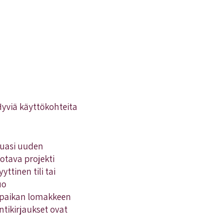
Hyviä käyttökohteita
tuasi uuden
uotava projekti
ttinen tili tai
uo
uspaikan lomakkeen
untikirjaukset ovat