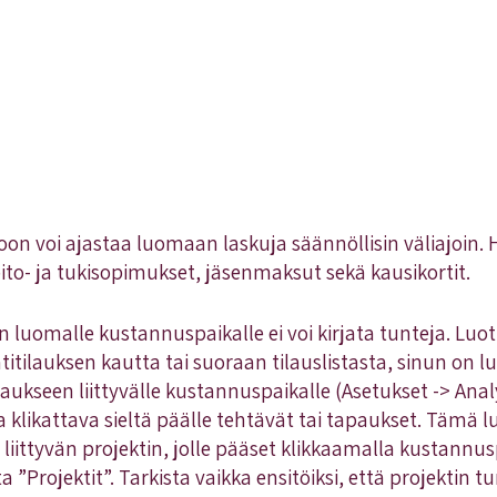
oon voi ajastaa luomaan laskuja säännöllisin väliajoin. 
äpito- ja tukisopimukset, jäsenmaksut sekä kausikortit.
n luomalle kustannuspaikalle ei voi kirjata tunteja. Luo
itilauksen kautta tai suoraan tilauslistasta, sinun on l
ukseen liittyvälle kustannuspaikalle (Asetukset -> Analyy
 klikattava sieltä päälle tehtävät tai tapaukset. Tämä l
iittyvän projektin, jolle pääset klikkaamalla kustann
 ”Projektit”. Tarkista vaikka ensitöiksi, että projektin t