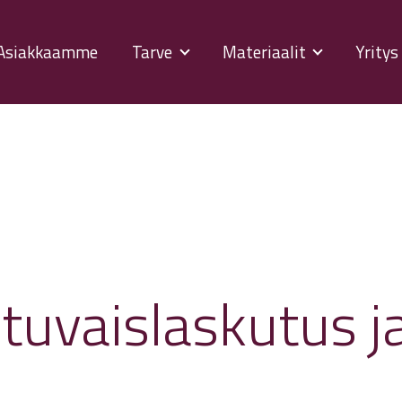
Asiakkaamme
Tarve
Materiaalit
Yrity
istuvaislaskutus 