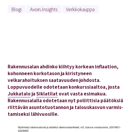
Blogi
Avoin.Insights
Verkkokauppa
Rakennusalan ahdinko kiihtyy korkean inflaation,
kohonneen korkotason ja kiristyneen
velkarahoituksen saatavuuden johdosta.
Loppuvuodelle odotetaan konkurssiaaltoa, josta
Jukkatalo
ja
Siklatilat
ovat vasta esimakua.
Rakennusalalla odotetaan nyt poliittisia päätöksiä
riit­tä­vän asun­to­tuo­tan­non ja ta­lous­kas­vun var­mis­
ta­mi­sek­si lä­hi­vuo­sil­le.