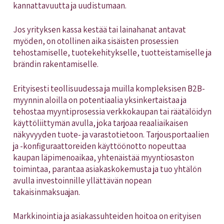
kannattavuutta ja uudistumaan.
Jos yrityksen kassa kestää tai lainahanat antavat
myöden, on otollinen aika sisäisten prosessien
tehostamiselle, tuotekehitykselle, tuotteistamiselle ja
brändin rakentamiselle.
Erityisesti teollisuudessa ja muilla kompleksisen B2B-
myynnin aloilla on potentiaalia yksinkertaistaa ja
tehostaa myyntiprosessia verkkokaupan tai räätälöidyn
käyttöliittymän avulla, joka tarjoaa reaaliaikaisen
näkyvyyden tuote- ja varastotietoon. Tarjousportaalien
ja -konfiguraattoreiden käyttöönotto nopeuttaa
kaupan läpimenoaikaa, yhtenäistää myyntiosaston
toimintaa, parantaa asiakaskokemusta ja tuo yhtälön
avulla investoinnille yllättävän nopean
takaisinmaksuajan.
Markkinointia ja asiakassuhteiden hoitoa on erityisen