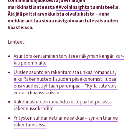
toiminnanohjauksesta ja eri alojen
markkinatilanteesta
#AvoinInsights
tunnisteella.
Älä jää paitsi arvokkaista oivalluksista – anna
meidän auttaa sinua navigoimaan tulevaisuuden
haasteissa.
Lähteet:
Asun­to­ra­ken­ta­mi­nen tar­vit­see nä­ky­män ken­gän kär­
kiä pi­dem­mäl­le
Uusien asuntojen rakentamista uhkaa romahdus,
eikä Rakennusteollisuuden pääekonomisti lupaa
ensi vuodesta yhtään parempaa – ”Kyllä tätä voisi
verrata finanssikriisiin”
Rakennuslupien romahdus ei lupaa helpotusta
rakennussektorille
Yritysten suhdannetilanne sakkaa – synkin tilanne
rakentamisessa