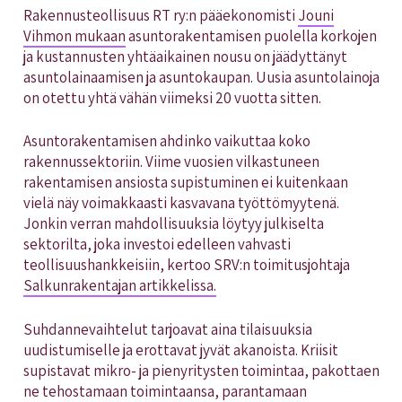
Rakennusteollisuus RT ry:n pääekonomisti
Jouni
Vihmon mukaan
asun­to­ra­ken­ta­mi­sen puolella korkojen
ja kus­tan­nus­ten yh­täai­kai­nen nou­su on jää­dyt­tä­nyt
asun­to­lai­naa­mi­sen ja asun­to­kau­pan. Uusia asuntolainoja
on otettu yhtä vähän viimeksi 20 vuotta sitten.
Asuntorakentamisen ahdinko vaikuttaa koko
rakennussektoriin. Viime vuosien vilkastuneen
rakentamisen ansiosta supistuminen ei kuitenkaan
vielä näy voimakkaasti kasvavana työttömyytenä.
Jonkin verran mahdollisuuksia löytyy julkiselta
sektorilta, joka investoi edelleen vahvasti
teollisuushankkeisiin, kertoo SRV:n toimitusjohtaja
Salkunrakentajan artikkelissa.
Suhdannevaihtelut tarjoavat aina tilaisuuksia
uudistumiselle ja erottavat jyvät akanoista. Kriisit
supistavat mikro- ja pienyritysten toimintaa, pakottaen
ne tehostamaan toimintaansa, parantamaan