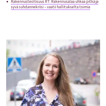
Rakennusteollisuus RT: Rakennusalaa uhkaa pitkä ja
syvä suhdannekriisi – vaatii hallitukselta toimia