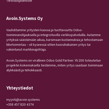
Tietosuojaseloste
Avoin.Systems Oy
Vauhditamme yritysten kasvua ja tuottavuutta Odoo-
toiminnanohjauksella ja integroituvilla verkkopalveluilla. Autamme
yrityksiä säästämään aikaa, karsimaan kustannuksia ja tehostamaan
liiketoimintaa – oli kyseessä sitten kasvuhakuinen yritys tai
vakiintunut markkinajohtaja.
Avoin.Systems on virallinen Odoo Gold Partner. Yli 200 toteutetun
projektin kokemuksella tiedämme, miten yritys saadaan toimimaan
älykkäästi ja tehokkaasti.
Yhteystiedot
myynti@avoin.systems
+358 457 820 4374