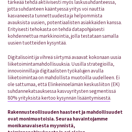
tärkeää tehdä aktiivisesti myös laskusuhdanteessa,
jotta suhdanteen kääntyessä yritys voi nauttia
kasvaneesta tunnettuudesta ja helpommista
avauksista uusien, potentiaalisten asiakkaiden kanssa.
Erityisesti tehokasta on tehdä datapohjaisesti
kohdennettua markkinointia, jolla testataan samalla
uusien tuotteiden kysyntää.
Digitalisointi ja vihreä siirtymä avaavat kokonaan uusia
liiketoimintamahdollisuuksia. Uusilla strategioilla,
innovoinnilla ja digitaalisten työkalujen avulla
liiketoimintaa on mahdollista muotoilla uudelleen. Ei
ole sattumaa, että Elinkeinoelämän keskusliiton (EK)
suhdannekatsauksessa kasvuyritysten segmentissä
80% yrityksistä kertoo kysynnän lisääntymisestä
.
Rakennusteollisuuden haasteet ja mahdollisuudet
ovat monimuotoisia. Seuraa havaintojamme
monikanavaisesta myynnistä,