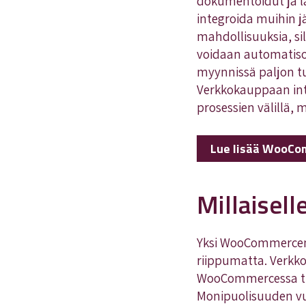
dokumentoidut ja l
integroida muihin 
mahdollisuuksia, si
voidaan automatisoi
myynnissä paljon t
Verkkokauppaan inte
prosessien välillä
Lue lisää WooCo
Millaisel
Yksi WooCommercen e
riippumatta. Verkkok
WooCommercessa tuo
Monipuolisuuden vuok