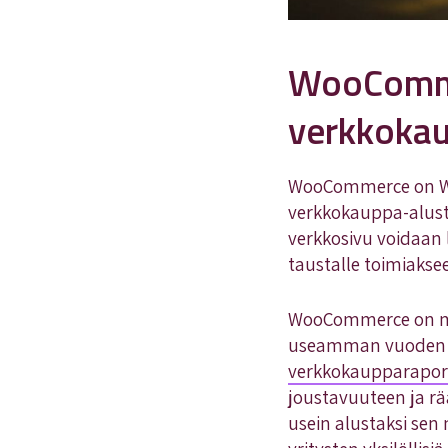
WooComme
verkkokau
WooCommerce on Wor
verkkokauppa-alust
verkkosivu voidaan 
taustalle toimiakse
WooCommerce on maa
useamman vuoden aj
verkkokaupparapor
joustavuuteen ja r
usein alustaksi se