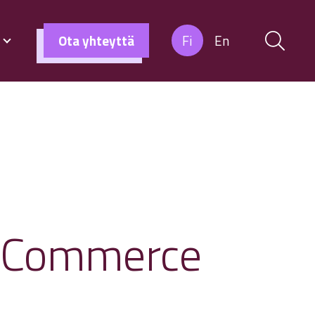
s
Ota yhteyttä
Fi
En
ooCommerce