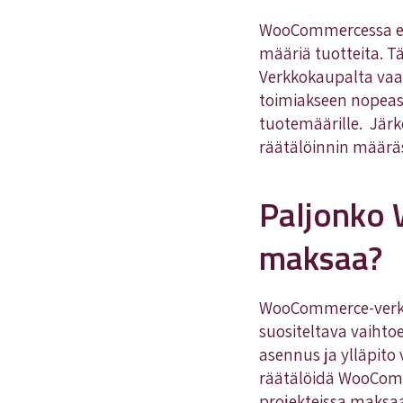
WooCommercessa ei o
määriä tuotteita. T
Verkkokaupalta vaad
toimiakseen nopeas
tuotemäärille. Jär
räätälöinnin määräs
Paljonko
maksaa?
WooCommerce-verkko
suositeltava vaihto
asennus ja ylläpito
räätälöidä WooComme
projekteissa maksaa