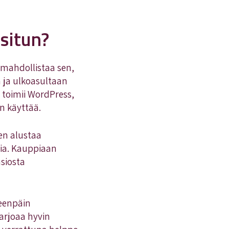
situn?
mahdollistaa sen,
n ja ulkoasultaan
toimii WordPress,
en käyttää.
en alustaa
osia. Kauppiaan
siosta
teenpäin
arjoaa hyvin