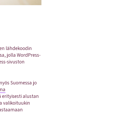
en lähdekoodin
a, jolla WordPress-
ess-sivuston
 myös Suomessa jo
ama
 erityisesti alustan
 valikoituukin
 vastaamaan