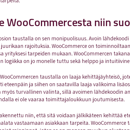
 tarpeita.
e WooCommercesta niin suo
on taustalla on sen monipuolisuus. Avoin lähdekoodi 
le juurikaan rajoituksia. WooCommerce on toiminnoiltaa
sa yrityksesi tarpeiden mukaan. WooCommercen takana 
n logiikka on jo monelle tuttu sekä helppo ja intuitiivin
WooCommercen taustalla on laaja kehittäjäyhteisö, jot
i eteenpäin ja siihen on saatavilla laaja valikoima lisä
myös turvallinen valinta, sillä avoimen lähdekoodin an
lla ei ole vaaraa toimittajaloukkuun joutumisesta.
nnettu niin, että sitä voidaan jälkikäteen kehittää e
skaalata vastaamaan asiakkaan tarpeita. WooCommerce t