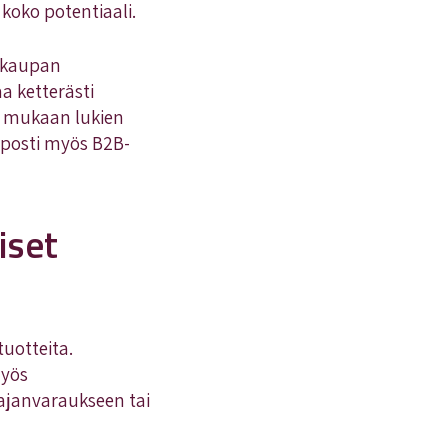
 koko potentiaali.
okaupan
a ketterästi
ä, mukaan lukien
lposti myös B2B-
iset
tuotteita.
myös
ajanvaraukseen tai