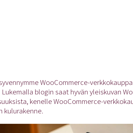
a syvennymme WooCommerce-verkkokauppaa
. Lukemalla blogin saat hyvän yleiskuvan
suuksista, kenelle WooCommerce-verkkokau
n kulurakenne.