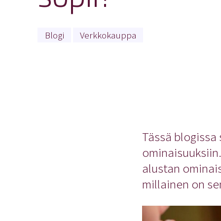
Blogi
Verkkokauppa
Tässä blogiss
ominaisuuksiin
alustan ominai
millainen on se