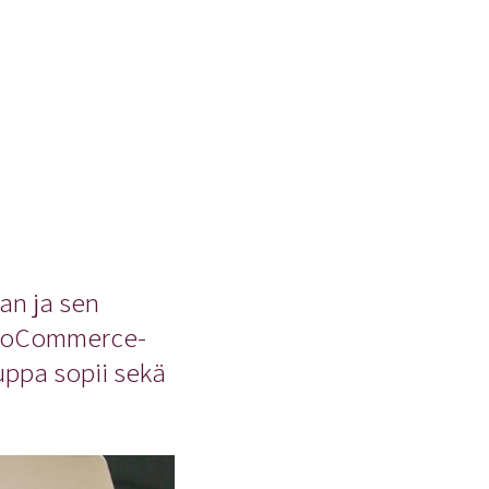
n ja sen
 WooCommerce-
ppa sopii sekä