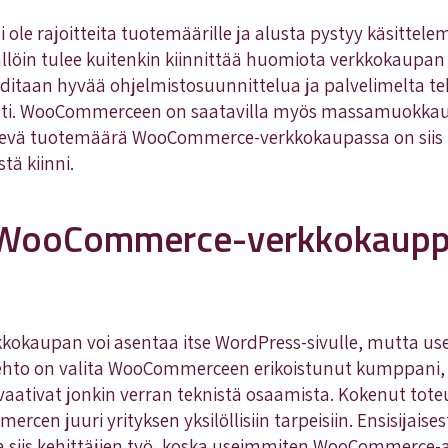
le rajoitteita tuotemäärille ja alusta pystyy käsittele
ällöin tulee kuitenkin kiinnittää huomiota verkkokaupan 
itaan hyvää ohjelmistosuunnittelua ja palvelimelta te
ti. WooCommerceen on saatavilla myös massamuokkaus
kevä tuotemäärä WooCommerce-verkkokaupassa on siis m
tä kiinni.
 WooCommerce-verkkokaup
kaupan voi asentaa itse WordPress-sivulle, mutta use
ehto on valita WooCommerceen erikoistunut kumppani, s
 vaativat jonkin verran teknistä osaamista. Kokenut to
rcen juuri yrityksen yksilöllisiin tarpeisiin. Ensisijai
 siis kehittäjien työ, koska useimmiten WooCommerce-alu