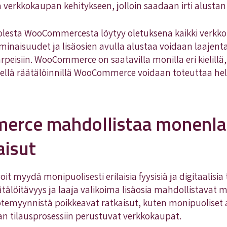
 verkkokaupan kehitykseen, jolloin saadaan irti alustan
lesta WooCommercesta löytyy oletuksena kaikki verkk
naisuudet ja lisäosien avulla alustaa voidaan laajenta
 tarpeisiin. WooCommerce on saatavilla monilla eri kielill
yellä räätälöinnillä WooCommerce voidaan toteuttaa he
rce mahdollistaa monenla
aisut
myydä monipuolisesti erilaisia fyysisiä ja digitaalisia 
löitävyys ja laaja valikoima lisäosia mahdollistavat 
temyynnistä poikkeavat ratkaisut, kuten monipuoliset 
tilausprosessiin perustuvat verkkokaupat.