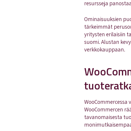
resursseja panostaa
Ominaisuuksien puo
tärkeimmät perusomi
yritysten erilaisiin
suomi. Alustan kev
verkkokauppaan.
WooComme
tuoteratk
WooCommercessa voit 
WooCommercen räätä
tavanomaisesta tuo
monimutkaisempaan 