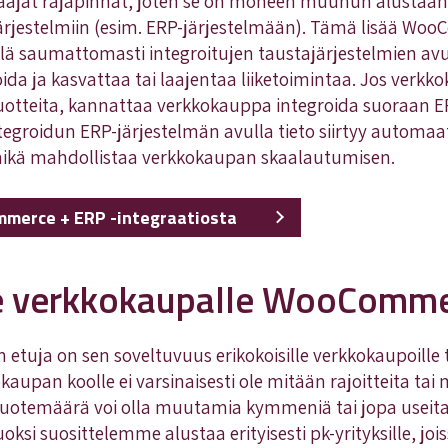
aajat rajapinnat, joten se on moneen muuhun alustaan
järjestelmiin (esim. ERP-järjestelmään). Tämä lisää W
llä saumattomasti integroitujen taustajärjestelmien a
da ja kasvattaa tai laajentaa liiketoimintaa. Jos verkk
uotteita, kannattaa verkkokauppa integroida suoraan E
groidun ERP-järjestelmän avulla tieto siirtyy automaatt
, mikä mahdollistaa verkkokaupan skaalautumisen.
mmerce + ERP -integraatiosta
le verkkokaupalle WooComme
tuja on sen soveltuvuus erikokoisille verkkokaupoille 
aupan koolle ei varsinaisesti ole mitään rajoitteita tai 
temäärä voi olla muutamia kymmeniä tai jopa useita
si suosittelemme alustaa erityisesti pk-yrityksille, joi