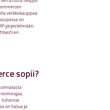
 verrattuna helppo
ooCommercen
vulla verkkokauppaa
okaupassa on
RP-järjestelmään.
isesti eri
rce sopii?
toimialasta
minimirajaa.
 tuhansia.
ssa on halua ja