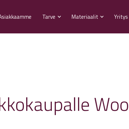
Asiakkaamme
Tarve
Materiaalit
Yrity
verkkokaupalle W