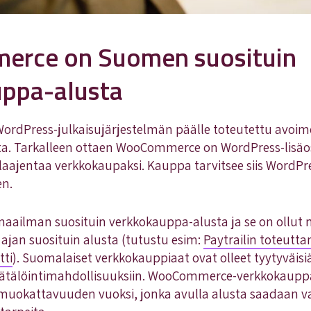
rce on Suomen suosituin
ppa-alusta
dPress-julkaisujärjestelmän päälle toteutettu avoim
a. Tarkalleen ottaen WooCommerce on WordPress-lisäos
laajentaa verkkokaupaksi. Kauppa tarvitsee siis WordPr
en.
ilman suosituin verkkokauppa-alusta ja se on ollut
an suosituin alusta (tutustu esim:
Paytrailin toteutt
tti
). Suomalaiset verkkokauppiaat ovat olleet tyytyväisiä
äätälöintimahdollisuuksiin. WooCommerce-verkkokauppa
n muokattavuuden vuoksi, jonka avulla alusta saadaan