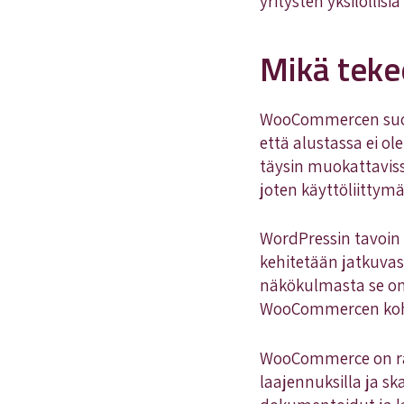
yritysten yksilöllisiä
Mikä teke
WooCommercen suosi
että alustassa ei o
täysin muokattavis
joten käyttöliittymä
WordPressin tavoin 
kehitetään jatkuvast
näkökulmasta se on 
WooCommercen kohda
WooCommerce on rake
laajennuksilla ja 