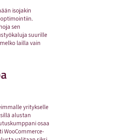
mään isojakin
optimointiin.
hoja sen
työkaluja suurille
elko lailla vain
pa
immalle yritykselle
illä alustan
teutuskumppani osaa
sesti WooCommerce-
sta valitaan siksi,