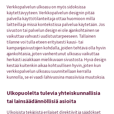
Verkkopalvelun ulkoasu on myös sidoksissa
käytettävyyteen. Verkkopalvelun designin pitää
palvella käyttötilanteita ja ottaa huomioon millä
laitteilla ja missä kontekstissa palvelua käytetään. Jos
sivuston tai palvelun design ei ole ajankohtainen se
vaikuttaa vahvasti uudistustarpeeseen. Tällainen
tilanne voi tulla eteen erityisesti kausi- tai
kampanjasivustojen kohdalla, joiden tehtävä olla hyvin
ajankohtaisia, joten vanhentunut ulkoasu vaikuttaa
herkästi asiakkaan mielikuvaan sivustosta. Hyvä design
kestää kuitenkin aikaa kohtuullisen hyvin, joten kun
verkkopalvelun ulkoasu suunnitellaan kerralla
kunnolla, se ei vaadi lähivuosina massiivisia muutoksia.
Ulkopuolelta tulevia yhteiskunnallisia
tai lainsäädännöllisiä asioita
Ulkoisista tekijöistä erilaiset direktiivit ja säädökset