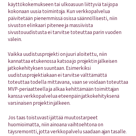
käyttökokemukseen tai ulkoasuun liittyviä tai jopa
kokonaan uusia toimintoja. Kun verkkopalvelua
päivitetään pienemmissä osissa säännöllisesti, niin
sivuston elinkaari pitenee ja massiivista
sivustouudistusta ei tarvitse toteuttaa parin vuoden
välein.
Vaikka uudistusprojekti on juuri aloitettu, niin
kannattaa etukenossa katsoa jo projektin jälkeisen
jatkokehityksen suuntaan. Esimerkiksi
uudistusprojektiakaan ei tarvitse välttämättä
toteuttaa todella mittavana, vaan se voidaan toteuttaa
MVP-periaatteella ja alkaa kehittämään toimittajan
kanssa verkkopalvelua eteenpäin jatkokehityksenä
varsinaisen projektin jälkeen.
Jos taas toistuvasti jättää muutostarpeet
huomioimatta, niin ainoana vaihtoehtona on
täysremontti, jotta verkkopalvelu saadaan ajan tasalle.