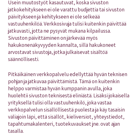
Usein muutostyöt kasautuvat, koska sivuston
jatkokehitykseen ei ole varattu budjettia tai sivuston
päivitykseen ja kehitykseen ei ole selkeää
vastuuhenkilöä. Verkkosivuja tulisi kuitenkin päivittää
jatkuvasti, jotta ne pysyvät mukana kilpailussa.
Sivuston päivittäminen on järkevää myös
hakukonenäkyvyyden kannalta, sillä hakukoneet
arvostavat sivustoja, jotka julkaisevat sisältöä
säännöllisesti.
Pitkäikäinen verkkopalvelu edellyttää hyvän teknisen
pohjan ja jatkuvaa päivittämistä. Tämä on kuitenkin
helppo varmistaa hyvän kumppanin avulla, joka
huolehtii sivuston teknisestä eliniästä. Lisäksi jokaisella
yrityksellä tulisi olla vastuuhenkilö, joka vastaa
verkkopalvelun sisällöllisestä puolesta ja käy tasaisin
väliajoin läpi, että sisällöt, kieliversiot, yhteystiedot,
tapahtumakalenteri, tuotekuvaukset jne. ovat ajan
tasalla.