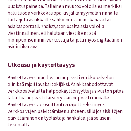
uudistuspaineita. Tällainen muutos voi olla esimerkiksi
halu tuoda verkkokauppa kivijalkamyymälän rinnalle
tai tarjota asiakkaille sähköinen asiointikanava tai
asiakasportaali. Yhdistysten osalta asia voi olla
viestinnällinen, eli halutaan viestiä entistä
monipuolisemmin verkossa ja tarjota myös digitaalinen
asiointikanava.
Ulkoasu ja käytettävyys
Käytettävyys muodostuu nopeasti verkkopalvelun
elinikää rajoittavaksi tekijäksi. Asiakkaat odottavat
verkkopalveluilta helppokäyttöisyyttä ja sivuston pitää
latautua nopeasti tai siirrytään nopeasti muualle.
Käytettävyys voi osoittautua rajoitteeksi myös
verkkosivujen päivittämisen suhteen, sillä jos sisältöjen
päivittäminen on työlästä ja hankalaa, jää se usein
tekemättä.