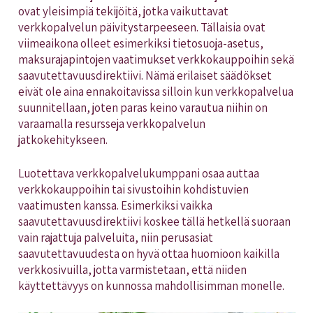
ovat yleisimpiä tekijöitä, jotka vaikuttavat
verkkopalvelun päivitystarpeeseen. Tällaisia ovat
viimeaikona olleet esimerkiksi tietosuoja-asetus,
maksurajapintojen vaatimukset verkkokauppoihin sekä
saavutettavuusdirektiivi. Nämä erilaiset säädökset
eivät ole aina ennakoitavissa silloin kun verkkopalvelua
suunnitellaan, joten paras keino varautua niihin on
varaamalla resursseja verkkopalvelun
jatkokehitykseen.
Luotettava verkkopalvelukumppani osaa auttaa
verkkokauppoihin tai sivustoihin kohdistuvien
vaatimusten kanssa. Esimerkiksi vaikka
saavutettavuusdirektiivi koskee tällä hetkellä suoraan
vain rajattuja palveluita, niin perusasiat
saavutettavuudesta on hyvä ottaa huomioon kaikilla
verkkosivuilla, jotta varmistetaan, että niiden
käyttettävyys on kunnossa mahdollisimman monelle.