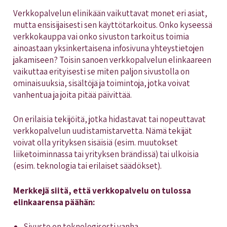
Verkkopalvelun elinikään vaikuttavat monet eri asiat,
mutta ensisijaisesti sen käyttötarkoitus. Onko kyseessä
verkkokauppa vai onko sivuston tarkoitus toimia
ainoastaan yksinkertaisena infosivuna yhteystietojen
jakamiseen? Toisin sanoen verkkopalvelun elinkaareen
vaikuttaa erityisesti se miten paljon sivustolla on
ominaisuuksia, sisältöjä ja toimintoja, jotka voivat
vanhentua ja joita pitää päivittää.
On erilaisia tekijöitä, jotka hidastavat tai nopeuttavat
verkkopalvelun uudistamistarvetta. Nämä tekijät
voivat olla yrityksen sisäisiä (esim. muutokset
liiketoiminnassa tai yrityksen brändissä) tai ulkoisia
(esim. teknologia tai erilaiset säädökset).
Merkkejä siitä, että verkkopalvelu on tulossa
elinkaarensa päähän:
Sivusto on teknologisesti vanha