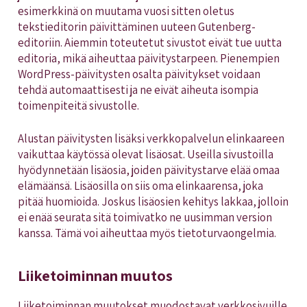
esimerkkinä on muutama vuosi sitten oletus
tekstieditorin päivittäminen uuteen Gutenberg-
editoriin. Aiemmin toteutetut sivustot eivät tue uutta
editoria, mikä aiheuttaa päivitystarpeen. Pienempien
WordPress-päivitysten osalta päivitykset voidaan
tehdä automaattisesti ja ne eivät aiheuta isompia
toimenpiteitä sivustolle.
Alustan päivitysten lisäksi verkkopalvelun elinkaareen
vaikuttaa käytössä olevat lisäosat. Useilla sivustoilla
hyödynnetään lisäosia, joiden päivitystarve elää omaa
elämäänsä. Lisäosilla on siis oma elinkaarensa, joka
pitää huomioida. Joskus lisäosien kehitys lakkaa, jolloin
ei enää seurata sitä toimivatko ne uusimman version
kanssa. Tämä voi aiheuttaa myös tietoturvaongelmia.
Liiketoiminnan muutos
Liiketoiminnan muutokset muodostavat verkkosivuille