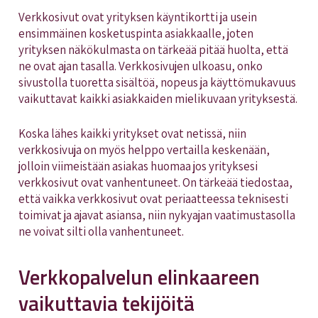
Verkkosivut ovat yrityksen käyntikortti ja usein
ensimmäinen kosketuspinta asiakkaalle, joten
yrityksen näkökulmasta on tärkeää pitää huolta, että
ne ovat ajan tasalla. Verkkosivujen ulkoasu, onko
sivustolla tuoretta sisältöä, nopeus ja käyttömukavuus
vaikuttavat kaikki asiakkaiden mielikuvaan yrityksestä.
Koska lähes kaikki yritykset ovat netissä, niin
verkkosivuja on myös helppo vertailla keskenään,
jolloin viimeistään asiakas huomaa jos yrityksesi
verkkosivut ovat vanhentuneet. On tärkeää tiedostaa,
että vaikka verkkosivut ovat periaatteessa teknisesti
toimivat ja ajavat asiansa, niin nykyajan vaatimustasolla
ne voivat silti olla vanhentuneet.
Verkkopalvelun elinkaareen
vaikuttavia tekijöitä