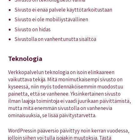
Sivusto ei enää palvele käyttötarkoitustaan
​​Sivusto ei ole mobiiliystävällinen
Sivusto on hidas
Sivustolla on vanhentunutta sisältöä
Teknologia
Verkkopalvelun teknologia on isoin elinkaareen
vaikuttava tekijä. Mitä monimutkaisempi sivusto on
kyseessä, niin myös todennäköisemmin muodostuu
painetta, että se vanhenee. Yksinkertainen sivusto
ilman laajoja toimintoja ei vaadi juurikaan päivittämistä,
mutta mitä enemmän sivustolla on vanhenevia
ominaisuuksia, se lisää päivitystarvetta.
WordPressin pääversio päivittyy noin kerran vuodessa,
jolloin siihen voi tulla isojakin muutoksia. Tästä