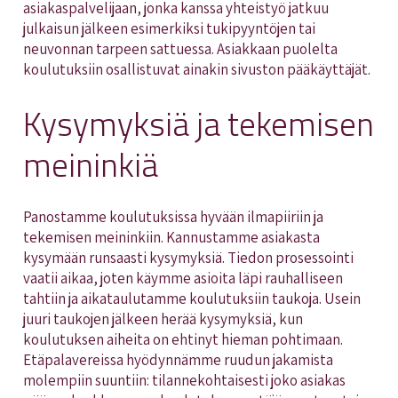
asiakaspalvelijaan, jonka kanssa yhteistyö jatkuu
julkaisun jälkeen esimerkiksi tukipyyntöjen tai
neuvonnan tarpeen sattuessa. Asiakkaan puolelta
koulutuksiin osallistuvat ainakin sivuston pääkäyttäjät.
Kysymyksiä ja tekemisen
meininkiä
Panostamme koulutuksissa hyvään ilmapiiriin ja
tekemisen meininkiin. Kannustamme asiakasta
kysymään runsaasti kysymyksiä. Tiedon prosessointi
vaatii aikaa, joten käymme asioita läpi rauhalliseen
tahtiin ja aikataulutamme koulutuksiin taukoja. Usein
juuri taukojen jälkeen herää kysymyksiä, kun
koulutuksen aiheita on ehtinyt hieman pohtimaan.
Etäpalavereissa hyödynnämme ruudun jakamista
molempiin suuntiin: tilannekohtaisesti joko asiakas