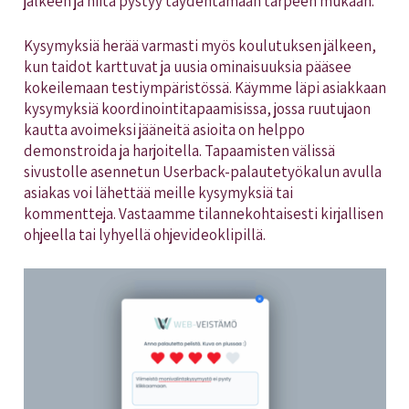
jälkeen ja niitä pystyy täydentämään tarpeen mukaan.
Kysymyksiä herää varmasti myös koulutuksen jälkeen,
kun taidot karttuvat ja uusia ominaisuuksia pääsee
kokeilemaan testiympäristössä. Käymme läpi asiakkaan
kysymyksiä koordinointitapaamisissa, jossa ruutujaon
kautta avoimeksi jääneitä asioita on helppo
demonstroida ja harjoitella. Tapaamisten välissä
sivustolle asennetun Userback-palautetyökalun avulla
asiakas voi lähettää meille kysymyksiä tai
kommentteja. Vastaamme tilannekohtaisesti kirjallisen
ohjeella tai lyhyellä ohjevideoklipillä.