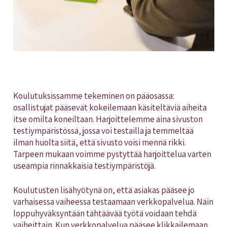
Koulutuksissamme tekeminen on pääosassa:
osallistujat pääsevät kokeilemaan käsiteltäviä aiheita
itse omilta koneiltaan. Harjoittelemme aina sivuston
testiympäristössä, jossa voi testailla ja temmeltää
ilman huolta siitä, että sivusto voisi mennä rikki.
Tarpeen mukaan voimme pystyttää harjoittelua varten
useampia rinnakkaisia testiympäristöjä.
Koulutusten lisähyötynä on, että asiakas pääsee jo
varhaisessa vaiheessa testaamaan verkkopalvelua. Näin
loppuhyväksyntään tähtäävää työtä voidaan tehdä
vaiheittain. Kun verkkopalvelua pääsee klikkailemaan,