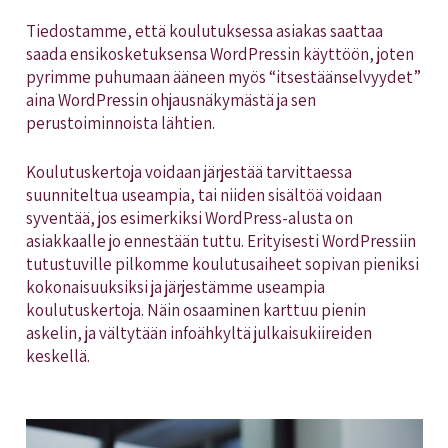
Tiedostamme, että koulutuksessa asiakas saattaa
saada ensikosketuksensa WordPressin käyttöön, joten
pyrimme puhumaan ääneen myös “itsestäänselvyydet”
aina WordPressin ohjausnäkymästä ja sen
perustoiminnoista lähtien.
Koulutuskertoja voidaan järjestää tarvittaessa
suunniteltua useampia, tai niiden sisältöä voidaan
syventää, jos esimerkiksi WordPress-alusta on
asiakkaalle jo ennestään tuttu. Erityisesti WordPressiin
tutustuville pilkomme koulutusaiheet sopivan pieniksi
kokonaisuuksiksi ja järjestämme useampia
koulutuskertoja. Näin osaaminen karttuu pienin
askelin, ja vältytään infoähkyltä julkaisukiireiden
keskellä.