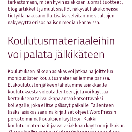
tarkastamaan, miten hyvin asiakkaan luomat tuotteet,
blogiartikkelit ja muut sisällöt näkyvät hakukoneissa
tietyillä hakusanoilla. Lisäksi selvitämme sisältöjen
näkyvyyttä eri sosiaalisen median kanavissa.
Koulutusmateriaaleihin
voi palata jälkikäteen
Koulutuksen jälkeen asiakas voi jatkaa harjoittelua
monipuolisten koulutusmateriaaliemme parissa.
Etäkoulutusten jälkeen lähetämme asiakkaalle
koulutuksesta videotallenteen, jota voi käyttää
kertauksena tai vaikkapa antaa katsottavaksi
kollegalle, joka ei itse päässyt paikalle. Tallenteen
lisäksi asiakas saa aina kirjalliset ohjeet WordPressin
perustoiminnallisuuksien käyttöön. Kaikki
koulutusmateriaalit jäävät asiakkaan käyttöön julkaisun