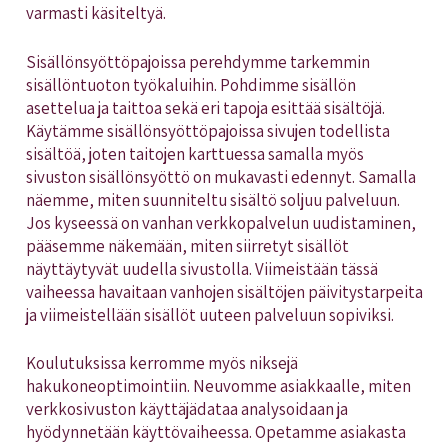
varmasti käsiteltyä.
Sisällönsyöttöpajoissa perehdymme tarkemmin
sisällöntuoton työkaluihin. Pohdimme sisällön
asettelua ja taittoa sekä eri tapoja esittää sisältöjä.
Käytämme sisällönsyöttöpajoissa sivujen todellista
sisältöä, joten taitojen karttuessa samalla myös
sivuston sisällönsyöttö on mukavasti edennyt. Samalla
näemme, miten suunniteltu sisältö soljuu palveluun.
Jos kyseessä on vanhan verkkopalvelun uudistaminen,
pääsemme näkemään, miten siirretyt sisällöt
näyttäytyvät uudella sivustolla. Viimeistään tässä
vaiheessa havaitaan vanhojen sisältöjen päivitystarpeita
ja viimeistellään sisällöt uuteen palveluun sopiviksi.
Koulutuksissa kerromme myös niksejä
hakukoneoptimointiin. Neuvomme asiakkaalle, miten
verkkosivuston käyttäjädataa analysoidaan ja
hyödynnetään käyttövaiheessa. Opetamme asiakasta