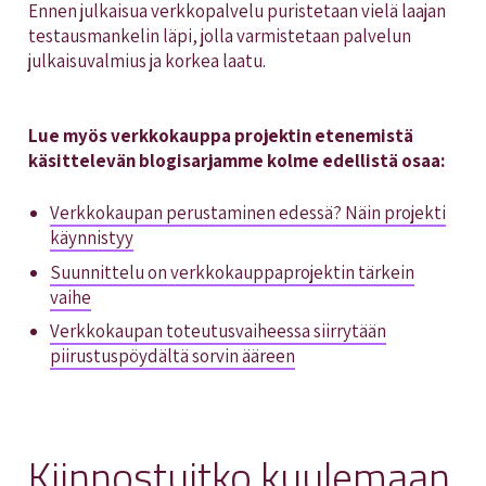
Ennen julkaisua verkkopalvelu puristetaan vielä laajan
testausmankelin läpi, jolla varmistetaan palvelun
julkaisuvalmius ja korkea laatu.
Lue myös verkkokauppa projektin etenemistä
käsittelevän blogisarjamme kolme edellistä osaa:
Verkkokaupan perustaminen edessä? Näin projekti
käynnistyy
Suunnittelu on verkkokauppaprojektin tärkein
vaihe
Verkkokaupan toteutusvaiheessa siirrytään
piirustuspöydältä sorvin ääreen
Kiinnostuitko kuulemaan