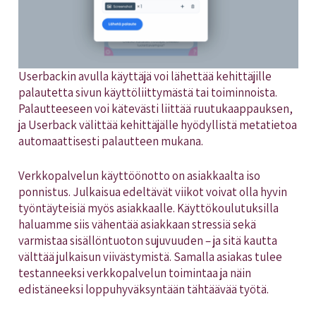
Userbackin avulla käyttäjä voi lähettää kehittäjille
palautetta sivun käyttöliittymästä tai toiminnoista.
Palautteeseen voi kätevästi liittää ruutukaappauksen,
ja Userback välittää kehittäjälle hyödyllistä metatietoa
automaattisesti palautteen mukana.
Verkkopalvelun käyttöönotto on asiakkaalta iso
ponnistus. Julkaisua edeltävät viikot voivat olla hyvin
työntäyteisiä myös asiakkaalle. Käyttökoulutuksilla
haluamme siis vähentää asiakkaan stressiä sekä
varmistaa sisällöntuoton sujuvuuden – ja sitä kautta
välttää julkaisun viivästymistä. Samalla asiakas tulee
testanneeksi verkkopalvelun toimintaa ja näin
edistäneeksi loppuhyväksyntään tähtäävää työtä.