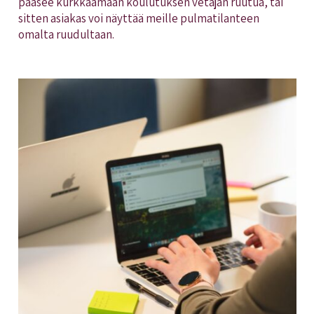
pääsee kurkkaamaan koulutuksen vetäjän ruutua, tai
sitten asiakas voi näyttää meille pulmatilanteen
omalta ruudultaan.