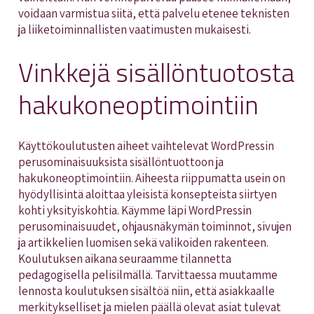
voidaan varmistua siitä, että palvelu etenee teknisten
ja liiketoiminnallisten vaatimusten mukaisesti.
Vinkkejä sisällöntuotosta
hakukoneoptimointiin
Käyttökoulutusten aiheet vaihtelevat WordPressin
perusominaisuuksista sisällöntuottoon ja
hakukoneoptimointiin. Aiheesta riippumatta usein on
hyödyllisintä aloittaa yleisistä konsepteista siirtyen
kohti yksityiskohtia. Käymme läpi WordPressin
perusominaisuudet, ohjausnäkymän toiminnot, sivujen
ja artikkelien luomisen sekä valikoiden rakenteen.
Koulutuksen aikana seuraamme tilannetta
pedagogisella pelisilmällä. Tarvittaessa muutamme
lennosta koulutuksen sisältöä niin, että asiakkaalle
merkitykselliset ja mielen päällä olevat asiat tulevat