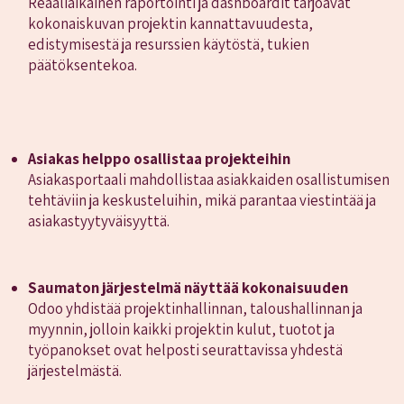
Reaaliaikainen raportointi ja dashboardit tarjoavat
kokonaiskuvan projektin kannattavuudesta,
edistymisestä ja resurssien käytöstä, tukien
päätöksentekoa.
Asiakas helppo osallistaa projekteihin
Asiakasportaali mahdollistaa asiakkaiden osallistumisen
tehtäviin ja keskusteluihin, mikä parantaa viestintää ja
asiakastyytyväisyyttä.
Saumaton järjestelmä näyttää kokonaisuuden
Odoo yhdistää projektinhallinnan, taloushallinnan ja
myynnin, jolloin kaikki projektin kulut, tuotot ja
työpanokset ovat helposti seurattavissa yhdestä
järjestelmästä.