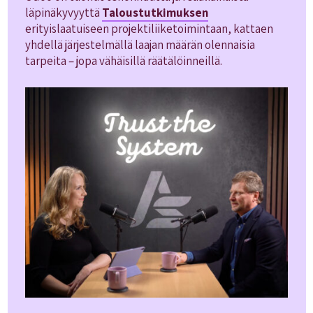
läpinäkyvyyttä
Taloustutkimuksen
erityislaatuiseen projektiliiketoimintaan, kattaen
yhdellä järjestelmällä laajan määrän olennaisia
tarpeita – jopa vähäisillä räätälöinneillä.