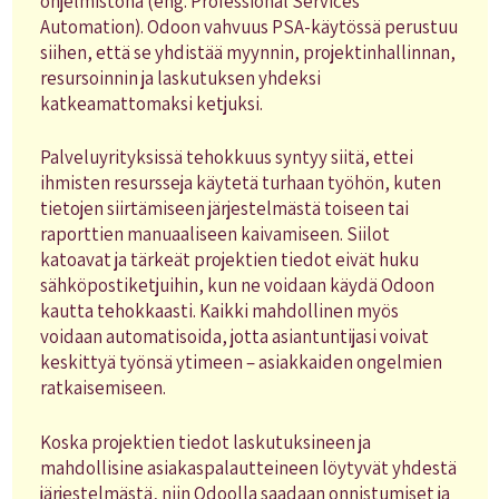
ohjelmistona (eng. Professional Services
Automation). Odoon vahvuus PSA-käytössä perustuu
siihen, että se yhdistää myynnin, projektinhallinnan,
resursoinnin ja laskutuksen yhdeksi
katkeamattomaksi ketjuksi.
Palveluyrityksissä tehokkuus syntyy siitä, ettei
ihmisten resursseja käytetä turhaan työhön, kuten
tietojen siirtämiseen järjestelmästä toiseen tai
raporttien manuaaliseen kaivamiseen. Siilot
katoavat ja tärkeät projektien tiedot eivät huku
sähköpostiketjuihin, kun ne voidaan käydä Odoon
kautta tehokkaasti. Kaikki mahdollinen myös
voidaan automatisoida, jotta asiantuntijasi voivat
keskittyä työnsä ytimeen – asiakkaiden ongelmien
ratkaisemiseen.
Koska projektien tiedot laskutuksineen ja
mahdollisine asiakaspalautteineen löytyvät yhdestä
järjestelmästä, niin Odoolla saadaan onnistumiset ja