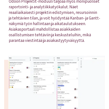
Odoon Projektit-moduuli tarjoaa myös monipuoliset
raportointi- ja analytiikkatyökalut. Näet
reaaliaikaisesti projektin edistymisen, resursoinnin
ja tehtävien tilan, ja voit hyödyntää Kanban- ja Gantt-
näkymiä työn hallintaan ja aikataulutukseen.
Asiakasportaali mahdollistaa asiakkaiden
osallistumisen tehtäviin ja keskusteluihin, mikä
parantaa viestintää ja asiakastyytyväisyyttä.