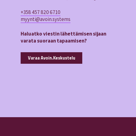
+358 457 820 6710
myynti@avoin.systems
Haluatko viestin lähettämisen sijaan
varata suoraan tapaamisen?
Varaa Avoin.Keskustelu