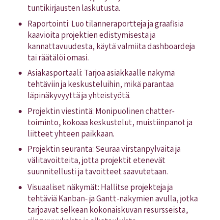
tuntikirjausten laskutusta.
Raportointi: Luo tilanneraportteja ja graafisia
kaavioita projektien edistymisestä ja
kannattavuudesta, käytä valmiita dashboardeja
tai räätälöi omasi.
Asiakasportaali: Tarjoa asiakkaalle näkymä
tehtäviin ja keskusteluihin, mikä parantaa
läpinäkyvyyttä ja yhteistyötä.
Projektin viestintä: Monipuolinen chatter-
toiminto, kokoaa keskustelut, muistiinpanot ja
liitteet yhteen paikkaan.
Projektin seuranta: Seuraa virstanpylväitä ja
välitavoitteita, jotta projektit etenevät
suunnitellusti ja tavoitteet saavutetaan.
Visuaaliset näkymät: Hallitse projekteja ja
tehtäviä Kanban- ja Gantt-näkymien avulla, jotka
tarjoavat selkeän kokonaiskuvan resursseista,