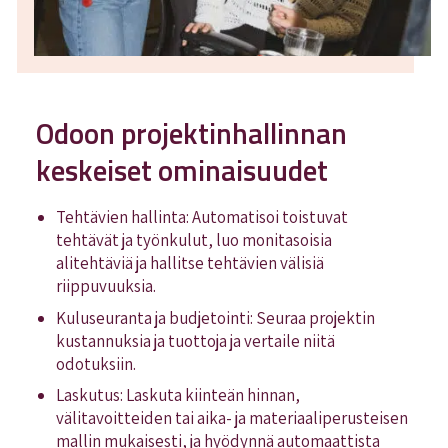
Odoon projektinhallinnan
keskeiset ominaisuudet
Tehtävien hallinta: Automatisoi toistuvat
tehtävät ja työnkulut, luo monitasoisia
alitehtäviä ja hallitse tehtävien välisiä
riippuvuuksia.
Kuluseuranta ja budjetointi: Seuraa projektin
kustannuksia ja tuottoja ja vertaile niitä
odotuksiin.
Laskutus: Laskuta kiinteän hinnan,
välitavoitteiden tai aika- ja materiaaliperusteisen
mallin mukaisesti, ja hyödynnä automaattista