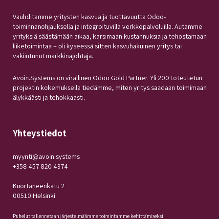
Vauhditamme yritysten kasvua ja tuottavuutta Odoo-
toiminnanohjauksella ja integroituvilla verkkopalveluilla. Autamme
yrityksiä säästämään aikaa, karsimaan kustannuksia ja tehostamaan
liiketoimintaa – oli kyseessä sitten kasvuhakuinen yritys tai
vakiintunut markkinajohtaja.
Avoin.Systems on virallinen Odoo Gold Partner. Yli 200 toteutetun
projektin kokemuksella tiedämme, miten yritys saadaan toimimaan
älykkäästi ja tehokkaasti.
Yhteystiedot
myynti@avoin.systems
+358 457 820 4374
Kuortaneenkatu 2
00510 Helsinki
Puhelut tallennetaan järjestelmäämme toimintamme kehittämiseksi.