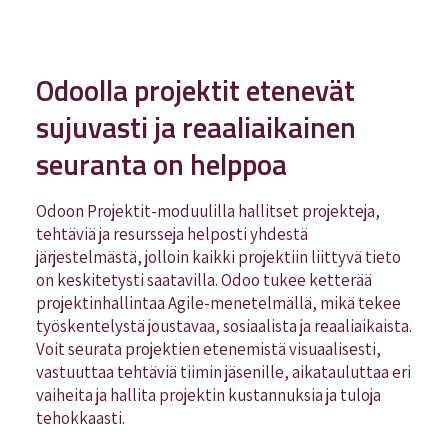
Odoolla projektit etenevät
sujuvasti ja reaaliaikainen
seuranta on helppoa
Odoon Projektit-moduulilla hallitset projekteja,
tehtäviä ja resursseja helposti yhdestä
järjestelmästä, jolloin kaikki projektiin liittyvä tieto
on keskitetysti saatavilla. Odoo tukee ketterää
projektinhallintaa Agile-menetelmällä, mikä tekee
työskentelystä joustavaa, sosiaalista ja reaaliaikaista.
Voit seurata projektien etenemistä visuaalisesti,
vastuuttaa tehtäviä tiimin jäsenille, aikatauluttaa eri
vaiheita ja hallita projektin kustannuksia ja tuloja
tehokkaasti.