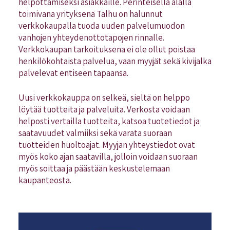
helpottamiseksi asiakkaille. Perinteisellä alalla
toimivana yrityksenä Talhu on halunnut
verkkokaupalla tuoda uuden palvelumuodon
vanhojen yhteydenottotapojen rinnalle.
Verkkokaupan tarkoituksena ei ole ollut poistaa
henkilökohtaista palvelua, vaan myyjät sekä kivijalka
palvelevat entiseen tapaansa.
Uusi verkkokauppa on selkeä, sieltä on helppo
löytää tuotteita ja palveluita. Verkosta voidaan
helposti vertailla tuotteita, katsoa tuotetiedot ja
saatavuudet valmiiksi sekä varata suoraan
tuotteiden huoltoajat. Myyjän yhteystiedot ovat
myös koko ajan saatavilla, jolloin voidaan suoraan
myös soittaa ja päästään keskustelemaan
kaupanteosta.