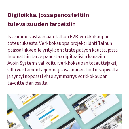
Digiloikka, jossa panostettiin
tulevaisuuden tarpeisiin
Pääsimme vastaamaan Talhun B2B-verkkokaupan
toteutuksesta. Verkkokauppa projekti lähti Talhun
päässä liikkeelle yrityksen strategiatyön kautta, jossa
huomattiin tarve panostaa digitaalisiin kanaviin.
Avoin.Systems valikoitui verkkokaupan toteuttajaksi,
sillä veistämön tarjooma ja osaaminen tuntui sopivalta
ja syntyi nopeasti yhteisymmärrys verkkokaupan
tavoitteiden osalta.