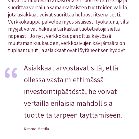
vaivattomuudessa tarkastella eri tuotteiden tietoja ja
suorittaa vertailua samankaltaisten tuotteiden välillä,
jota asiakkaat voivat suorittaa helposti itsenäisesti.
Verkkokauppa palvelee myös sisäisesti työkaluna, sillä
myyjät voivat hakea ja tarkastaa tuotetietoja sieltä
nopeasti. Jo nyt, verkkokaupan oltua käytössä
muutaman kuukauden, verkkosivujen kävijämäärä on
tuplaantunut, ja asiakkaat ovat löytäneet sen hyödyt.
Asiakkaat arvostavat sitä, että
ollessa vasta miettimässä
investointipäätöstä, he voivat
vertailla erilaisia mahdollisia
tuotteita tarpeen täyttämiseen.
Kimmo Mattila