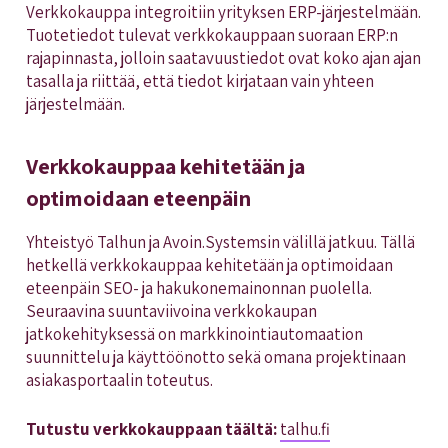
Verkkokauppa integroitiin yrityksen ERP-järjestelmään.
Tuotetiedot tulevat verkkokauppaan suoraan ERP:n
rajapinnasta, jolloin saatavuustiedot ovat koko ajan ajan
tasalla ja riittää, että tiedot kirjataan vain yhteen
järjestelmään.
Verkkokauppaa kehitetään ja
optimoidaan eteenpäin
Yhteistyö Talhun ja Avoin.Systemsin välillä jatkuu. Tällä
hetkellä verkkokauppaa kehitetään ja optimoidaan
eteenpäin SEO- ja hakukonemainonnan puolella.
Seuraavina suuntaviivoina verkkokaupan
jatkokehityksessä on markkinointiautomaation
suunnittelu ja käyttöönotto sekä omana projektinaan
asiakasportaalin toteutus.
Tutustu verkkokauppaan täältä:
talhu.fi