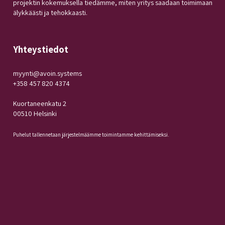
projektin kokemuksella tiedämme, miten yritys saadaan toimimaan
älykkäästi ja tehokkaasti.
Yhteystiedot
myynti@avoin.systems
+358 457 820 4374
Kuortaneenkatu 2
00510 Helsinki
Puhelut tallennetaan järjestelmäämme toimintamme kehittämiseksi.