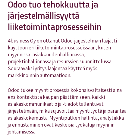
Odoo tuo tehokkuutta ja
järjestelmällisyyttä
liiketoimintaprosesseihin
4business Oy on ottanut Odoo-järjestelmän laajasti
käyttöön eri liiketoimintaprosesseissaan, kuten
myynnissä, asiakkuudenhallinnassa,
projektinhallinnassa ja resurssien suunnittelussa.
Seuraavaksi yritys laajentaa käyttöä myös
markkinoinnin automaatioon.
Odoo tukee myyntiprosessia kokonaisvaltaisesti aina
ensikontaktista kaupan päättämiseen. Kaikki
asiakaskommunikaatio ja -tiedot tallentuvat
järjestelmään, mikä sujuvoittaa myyntityötä ja parantaa
asiakaskokemusta. Myyntiputken hallinta, analytiikka
ja ennustaminen ovat keskeisiä työkaluja myynnin
johtamisessa.