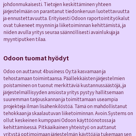
johdonmukaisesti. Tietojen keskittäminen yhteen
järjestelmään on parantanut tiedonkeruun luotettavuutta
ja ennustettavuutta. Erityisesti Odoon raportointityökalut
ovat tukeneet myynnin ja liiketoiminnan kehittämistä, ja
niiden avulla yritys seuraa säännöllisesti avainlukuja ja
myyntiputken tilaa.
Odoon tuomat hyödyt
Odoo on auttanut 4business Oy:tä kasvamaan ja
tehostamaan toimintaansa. Päällekkäisten järjestelmien
poistaminen on tuonut merkittäviä kustannussäästöjä, ja
järjestelmällisyyden ansiosta yritys pystyy hallitsemaan
suuremman tarjouskannan ja toimittamaan useampia
projekteja ilman lisähenkilöstöä. Tämä on mahdollistanut
tehokkaan ja skaalautuvan liiketoiminnan. Avoin.Systems on
ollut keskeinen kumppani Odoon käyttöönotossa ja
kehittämisessä. Pitkäaikainen yhteistyö on auttanut
yritystä optimoimaan järjestelmän käyttöä ja tukemaan sen