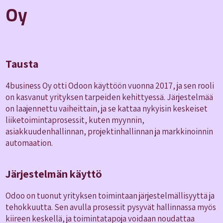
Oy
Tausta
4business Oy otti Odoon käyttöön vuonna 2017, ja sen rooli
on kasvanut yrityksen tarpeiden kehittyessä. Järjestelmää
on laajennettu vaiheittain, ja se kattaa nykyisin keskeiset
liiketoimintaprosessit, kuten myynnin,
asiakkuudenhallinnan, projektinhallinnan ja markkinoinnin
automaation.
Järjestelmän käyttö
Odoo on tuonut yrityksen toimintaan järjestelmällisyyttä ja
tehokkuutta. Sen avulla prosessit pysyvät hallinnassa myös
kiireen keskellä, ja toimintatapoja voidaan noudattaa