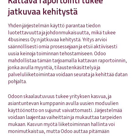
Kattava raportointi tukee
jatkuvaa kehitystä
Yhden järjestelmän käyttö parantaa tiedon
luotettavuutta ja johdonmukaisuutta, mikä tukee
4business Oy:n jatkuvaa kehitystä. Yritys arvioi
säännöllisesti omia prosessejaan ja etsii aktiivisesti
uusia keinoja toiminnan tehostamiseen. Odoo
mahdollistaa tämän tarjoamalla kattavan raportoinnin,
jonka avulla myyntiä, tilaustenkäsittelyä ja
palveluliiketoimintaa voidaan seurata ja kehittää datan
pohjalta.
Odoon skaalautuvuus tukee yrityksen kasvua, ja
asiantuntevan kumppanin avulla uusien moduulien
käyttöönotto on sujunut vaivattomasti. Järjestelmää
voidaan laajentaa vaiheittain ja mukauttaa tarpeiden
mukaan. Kasvun myötä liiketoiminnan hallinta voi
monimutkaistua, mutta Odoo auttaa pitämään