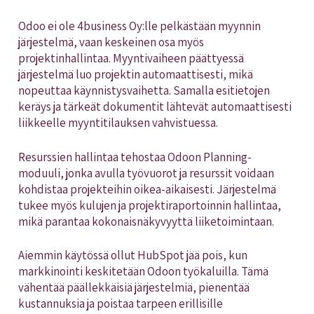
Odoo ei ole 4business Oy:lle pelkästään myynnin
järjestelmä, vaan keskeinen osa myös
projektinhallintaa. Myyntivaiheen päättyessä
järjestelmä luo projektin automaattisesti, mikä
nopeuttaa käynnistysvaihetta. Samalla esitietojen
keräys ja tärkeät dokumentit lähtevät automaattisesti
liikkeelle myyntitilauksen vahvistuessa.
Resurssien hallintaa tehostaa Odoon Planning-
moduuli, jonka avulla työvuorot ja resurssit voidaan
kohdistaa projekteihin oikea-aikaisesti. Järjestelmä
tukee myös kulujen ja projektiraportoinnin hallintaa,
mikä parantaa kokonaisnäkyvyyttä liiketoimintaan.
Aiemmin käytössä ollut HubSpot jää pois, kun
markkinointi keskitetään Odoon työkaluilla. Tämä
vähentää päällekkäisiä järjestelmiä, pienentää
kustannuksia ja poistaa tarpeen erillisille