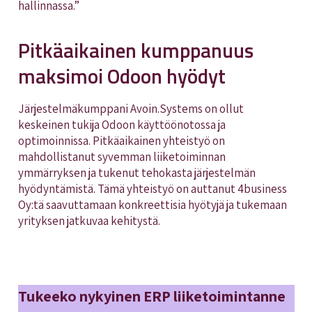
hallinnassa.”
Pitkäaikainen kumppanuus
maksimoi Odoon hyödyt
Järjestelmäkumppani Avoin.Systems on ollut
keskeinen tukija Odoon käyttöönotossa ja
optimoinnissa. Pitkäaikainen yhteistyö on
mahdollistanut syvemman liiketoiminnan
ymmärryksen ja tukenut tehokasta järjestelmän
hyödyntämistä. Tämä yhteistyö on auttanut 4business
Oy:tä saavuttamaan konkreettisia hyötyjä ja tukemaan
yrityksen jatkuvaa kehitystä.
Tukeeko nykyinen ERP liiketoimintanne