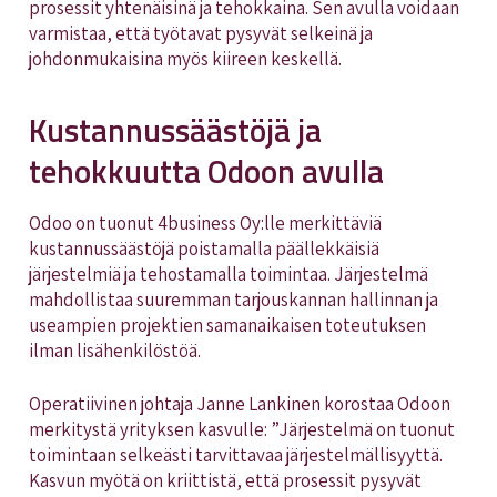
prosessit yhtenäisinä ja tehokkaina. Sen avulla voidaan
varmistaa, että työtavat pysyvät selkeinä ja
johdonmukaisina myös kiireen keskellä.
Kustannussäästöjä ja
tehokkuutta Odoon avulla
Odoo on tuonut 4business Oy:lle merkittäviä
kustannussäästöjä poistamalla päällekkäisiä
järjestelmiä ja tehostamalla toimintaa. Järjestelmä
mahdollistaa suuremman tarjouskannan hallinnan ja
useampien projektien samanaikaisen toteutuksen
ilman lisähenkilöstöä.
Operatiivinen johtaja Janne Lankinen korostaa Odoon
merkitystä yrityksen kasvulle: ”Järjestelmä on tuonut
toimintaan selkeästi tarvittavaa järjestelmällisyyttä.
Kasvun myötä on kriittistä, että prosessit pysyvät