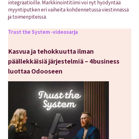
integraatioille. Markkinointitiimi voi nyt hyödyntää
myyntiputken eri vaiheita kohdennetussa viestinnässä
ja toimenpiteissä.
Trust the System -videosarja
Kasvua ja tehokkuutta ilman
päällekkäisiä järjestelmiä – 4business
luottaa Odooseen