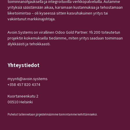
toiminnanohjauksella ja integroituvilla verkkopalveluilla. Autamme
yrityksiä säästämään aikaa, karsimaan kustannuksia ja tehostamaan
liiketoimintaa – oli kyseessä sitten kasvuhakuinen yritys tai
vakiintunut markkinajohtaja.
Avoin.Systems on virallinen Odoo Gold Partner. Yli 200 toteutetun
projektin kokemuksella tiedämme, miten yritys saadaan toimimaan
älykkäästi ja tehokkaasti.
Yhteystiedot
myynti@avoin.systems
+358 457 820 4374
Kuortaneenkatu 2
00510 Helsinki
Puhelut tallennetaan järjestelmäämme toimintamme kehittämiseksi.