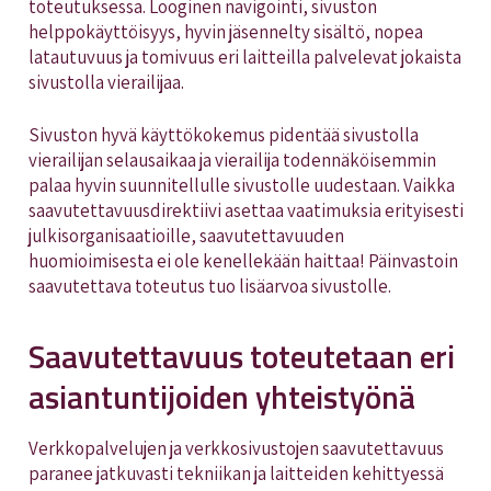
toteutuksessa. Looginen navigointi, sivuston
helppokäyttöisyys, hyvin jäsennelty sisältö, nopea
latautuvuus ja tomivuus eri laitteilla palvelevat jokaista
sivustolla vierailijaa.
Sivuston hyvä käyttökokemus pidentää sivustolla
vierailijan selausaikaa ja vierailija todennäköisemmin
palaa hyvin suunnitellulle sivustolle uudestaan. Vaikka
saavutettavuusdirektiivi asettaa vaatimuksia erityisesti
julkisorganisaatioille, saavutettavuuden
huomioimisesta ei ole kenellekään haittaa! Päinvastoin
saavutettava toteutus tuo lisäarvoa sivustolle.
Saavutettavuus toteutetaan eri
asiantuntijoiden yhteistyönä
Verkkopalvelujen ja verkkosivustojen saavutettavuus
paranee jatkuvasti tekniikan ja laitteiden kehittyessä