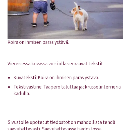
Koira on ihmisen paras ystävä.
Viereisessä kuvassa voisi olla seuraavat tekstit
Kuvateksti: Koira on ihmisen paras ystävä.
Tekstivastine: Taapero taluttaa jackrusselinterrieriä
kadulla.
Sivustolle upotetut tiedostot on mahdollista tehdä
saavutettavasti. Saavutettavassa tiedostossa