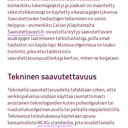
esimerkiksi lukemisjärjestys ja pääkieli on määritetty
sekä otsikkotasoja on käytetty oikeassa järjestyksessä.
Saavutettavien tiedostojen tekeminen on varsin
helppoa – esimerkiksi Celian ylläpitämältä
Saavutettavasti.fi
-sivustolta löytyy saavutettavien
asiakirjojen laatimiseen tarkistuslistoja, joilla omat
tiedostot voi käydä läpi. Monissa ohjelmissa on lisäksi
toiminto, joka etsii tiedostosta
saavutettavuuspuutteita ja kertoo, miten ne korjataan.
Tekninen saavutettavuus
Teknisellä saavutettavuudella tähdätään siihen, että
verkkopalvelua voidaan käyttää saumattomasti
avustavien teknologioiden kuten puheohjauksen tai
ruudunlukuohjelman avulla tai pelkällä näppäimistöllä.
Teknisessä toteutuksessa käytetään apuna
kansainvälistä
WCAG-standardia
, jota noudattamalla