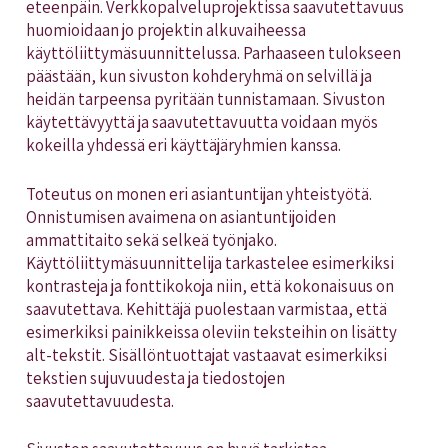
eteenpäin. Verkkopalveluprojektissa saavutettavuus
huomioidaan jo projektin alkuvaiheessa
käyttöliittymäsuunnittelussa. Parhaaseen tulokseen
päästään, kun sivuston kohderyhmä on selvillä ja
heidän tarpeensa pyritään tunnistamaan. Sivuston
käytettävyyttä ja saavutettavuutta voidaan myös
kokeilla yhdessä eri käyttäjäryhmien kanssa.
Toteutus on monen eri asiantuntijan yhteistyötä.
Onnistumisen avaimena on asiantuntijoiden
ammattitaito sekä selkeä työnjako.
Käyttöliittymäsuunnittelija tarkastelee esimerkiksi
kontrasteja ja fonttikokoja niin, että kokonaisuus on
saavutettava. Kehittäjä puolestaan varmistaa, että
esimerkiksi painikkeissa oleviin teksteihin on lisätty
alt-tekstit. Sisällöntuottajat vastaavat esimerkiksi
tekstien sujuvuudesta ja tiedostojen
saavutettavuudesta.