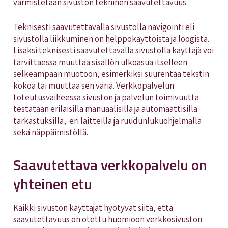
varmistetaan sivuston tekninen saavutettavuus.
Teknisesti saavutettavalla sivustolla navigointi eli
sivustolla liikkuminen on helppokäyttöistä ja loogista.
Lisäksi teknisesti saavutettavalla sivustolla käyttäjä voi
tarvittaessa muuttaa sisällön ulkoasua itselleen
selkeämpään muotoon, esimerkiksi suurentaa tekstin
kokoa tai muuttaa sen väriä. Verkkopalvelun
toteutusvaiheessa sivuston ja palvelun toimivuutta
testataan erilaisilla manuaalisilla ja automaattisilla
tarkastuksilla, eri laitteilla ja ruudunlukuohjelmalla
sekä näppäimistöllä.
Saavutettava verkkopalvelu on
yhteinen etu
Kaikki sivuston käyttäjät hyötyvät siitä, että
saavutettavuus on otettu huomioon verkkosivuston