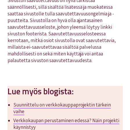
Sivuston saavutettavuus on hyvä tarkistaa
säännöllisesti, sillä sisältöä lisätessä ja muokatessa
saattaa sivustolle tulla saavutettavuusongelmia ja -
puutteita. Sivustolla on hyvä olla ajantasainen
saavutettavuusseloste, johon yleensä löytyy linkki
sivuston footerista. Saavutettavuusselosteessa
kerrotaan, mitkä osiot sivustolla ovat saavutettavia,
millaista ei-saavutettavaa sisältöä palvelussa
mahdollisesti on sekä miten käyttäjä voi antaa
palautetta sivuston saavutettavuudesta.
Lue myös blogista:
Suunnittelu on verkkokauppaprojektin tärkein
vaihe
Verkkokaupan perustaminen edessä? Näin projekti
käynnistyy