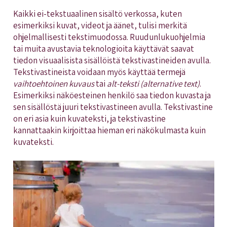
Kaikki ei-tekstuaalinen sisältö verkossa, kuten
esimerkiksi kuvat, videot ja äänet, tulisi merkitä
ohjelmallisesti tekstimuodossa. Ruudunlukuohjelmia
tai muita avustavia teknologioita käyttävät saavat
tiedon visuaalisista sisällöistä tekstivastineiden avulla.
Tekstivastineista voidaan myös käyttää termejä
vaihtoehtoinen kuvaus
tai
alt-teksti (alternative text)
.
Esimerkiksi näköesteinen henkilö saa tiedon kuvasta ja
sen sisällöstä juuri tekstivastineen avulla. Tekstivastine
on eri asia kuin kuvateksti, ja tekstivastine
kannattaakin kirjoittaa hieman eri näkökulmasta kuin
kuvateksti.