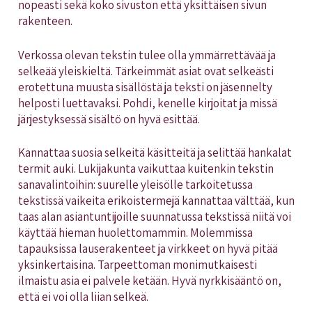
nopeasti sekä koko sivuston että yksittäisen sivun
rakenteen.
Verkossa olevan tekstin tulee olla ymmärrettävää ja
selkeää yleiskieltä. Tärkeimmät asiat ovat selkeästi
erotettuna muusta sisällöstä ja teksti on jäsennelty
helposti luettavaksi. Pohdi, kenelle kirjoitat ja missä
järjestyksessä sisältö on hyvä esittää.
Kannattaa suosia selkeitä käsitteitä ja selittää hankalat
termit auki. Lukijakunta vaikuttaa kuitenkin tekstin
sanavalintoihin: suurelle yleisölle tarkoitetussa
tekstissä vaikeita erikoistermejä kannattaa välttää, kun
taas alan asiantuntijoille suunnatussa tekstissä niitä voi
käyttää hieman huolettomammin. Molemmissa
tapauksissa lauserakenteet ja virkkeet on hyvä pitää
yksinkertaisina. Tarpeettoman monimutkaisesti
ilmaistu asia ei palvele ketään. Hyvä nyrkkisääntö on,
että ei voi olla liian selkeä.