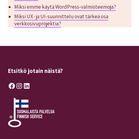
Miksi emme käytä WordPress-valmisteemoja?
Miksi UX- ja UI-suunnittelu ovat tärkeä osa
verkkosivuprojektia?
Etsitkö jotain näistä?
Facebook
Instagram
LinkedIn