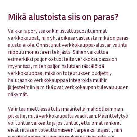
Mikä alustoista siis on paras?
Vaikka raportissa onkin listattu suosituimmat
verkkokaupat, niin yhtä oikeaa vastausta mikä on paras
alusta ei ole. Onnistunut verkkokauppa-alustan valinta
riippuu monesta eri tekijästä. Siihen vaikuttaa
esimerkiksi paljonko tuotteita verkkokaupassa on
myynnissä, miten paljon halutaan räätälöidä
verkkokauppaa, mikä on toteutuksen budjetti,
halutaanko verkkokauppaa integroida muihin
järjestelmiin ja mitkä ovat verkkokaupan tulevaisuuden
näkymät.
Valintaa miettiessä tulisi määritellä mahdollisimman
pitkälle, mitä verkkokaupalta vaaditaan. Määrittelytyö
voi tuntua vaikealta ja jos tuntuu, että omat rahkeet
eivät riitä sen toteuttamiseen tarpeeksi laajasti, niin