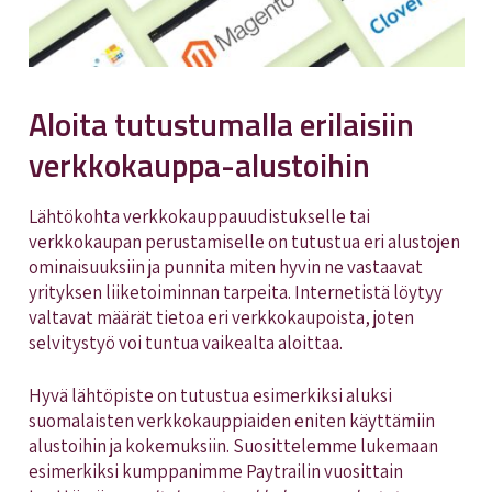
Aloita tutustumalla erilaisiin
verkkokauppa-alustoihin
Lähtökohta verkkokauppauudistukselle tai
verkkokaupan perustamiselle on tutustua eri alustojen
ominaisuuksiin ja punnita miten hyvin ne vastaavat
yrityksen liiketoiminnan tarpeita. Internetistä löytyy
valtavat määrät tietoa eri verkkokaupoista, joten
selvitystyö voi tuntua vaikealta aloittaa.
Hyvä lähtöpiste on tutustua esimerkiksi aluksi
suomalaisten verkkokauppiaiden eniten käyttämiin
alustoihin ja kokemuksiin. Suosittelemme lukemaan
esimerkiksi kumppanimme Paytrailin vuosittain