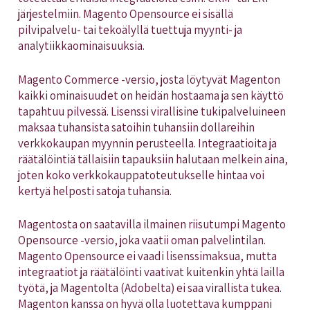
järjestelmiin. Magento Opensource ei sisällä
pilvipalvelu- tai tekoälyllä tuettuja myynti- ja
analytiikkaominaisuuksia.
Magento Commerce -versio, josta löytyvät Magenton
kaikki ominaisuudet on heidän hostaama ja sen käyttö
tapahtuu pilvessä. Lisenssi virallisine tukipalveluineen
maksaa tuhansista satoihin tuhansiin dollareihin
verkkokaupan myynnin perusteella. Integraatioita ja
räätälöintiä tällaisiin tapauksiin halutaan melkein aina,
joten koko verkkokauppatoteutukselle hintaa voi
kertyä helposti satoja tuhansia.
Magentosta on saatavilla ilmainen riisutumpi Magento
Opensource -versio, joka vaatii oman palvelintilan.
Magento Opensource ei vaadi lisenssimaksua, mutta
integraatiot ja räätälöinti vaativat kuitenkin yhtä lailla
työtä, ja Magentolta (Adobelta) ei saa virallista tukea.
Magenton kanssa on hyvä olla luotettava kumppani