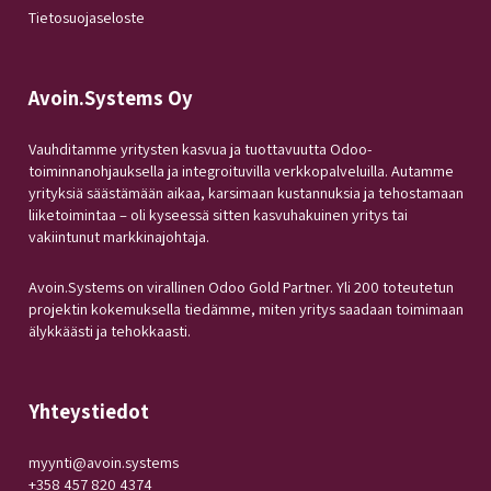
Tietosuojaseloste
Avoin.Systems Oy
Vauhditamme yritysten kasvua ja tuottavuutta Odoo-
toiminnanohjauksella ja integroituvilla verkkopalveluilla. Autamme
yrityksiä säästämään aikaa, karsimaan kustannuksia ja tehostamaan
liiketoimintaa – oli kyseessä sitten kasvuhakuinen yritys tai
vakiintunut markkinajohtaja.
Avoin.Systems on virallinen Odoo Gold Partner. Yli 200 toteutetun
projektin kokemuksella tiedämme, miten yritys saadaan toimimaan
älykkäästi ja tehokkaasti.
Yhteystiedot
myynti@avoin.systems
+358 457 820 4374