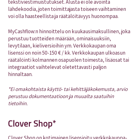
tekstiviestimuistutukset. Alusta ei ole avointa
lähdekoodia, joten toimittajasta toiseen vaihtaminen
voi olla haasteellista ja räätälöitävyys huonompaa.
MyCashflow:n hinnoittelu on kuukausimaksullinen, joka
perustuu tuotteiden määrään, ominaisuuksiin,
levytilaan, kieliversioihin ym. Verkkokaupan oma
lisenssi on noin 50-150 € / kk. Verkkokaupan ulkoasun
räätälöinti kolmannen osapuolen toimesta, lisäosat tai
integraatiot vaihtelevat oletettavasti paljon
hinnaltaan.
*Ei omakohtaista käyttö- tai kehittäjäkokemusta, arvio
perustuu dokumentaatioon ja muualta saatuihin
tietoihin.
Clover Shop*
Clover Shop on kotimainen lisensioitu verkkokauppa-