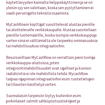
käytettävyyden kannalta helppokäyttöinen ja se on
yleisin syy sen valintaan, koska sen pystyttäminen ei
vaadi perustajalta teknistä osaamista.
MyCashflowin käyttäjät suosittelevat alustaa pienille
tai aloittelevalle verkkokaupalle. Alustaa suositellaan
pienille tuotemäärille, koska isompia verkkokauppoja
varten siinä ei välttämättä ole tarpeeksi ominaisuuksia
tai mahdollisuuksia integraatioihin.
Resursseiltaan MyCashflow on verrattain pieni toimija
verkkokauppa-alustoissa, joten
integrointimahdollisuudet ovat rajalliset ja kunnon
räätälöintiä ei ole mahdollista tehdä. Mycashflow
tarjoaa rajapinnan integraatioihin esim. tuotetietojen
tai tilausten käsittelyä varten.
Suomalaisiin tarpeisiin löytyy kuitenkin esim.
jonkinlaiset valmiit sähköpostiuutiskirjeet ja