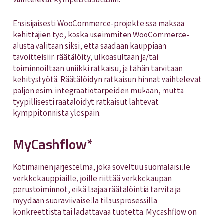
Ensisijaisesti WooCommerce-projekteissa maksaa
kehittäjien työ, koska useimmiten WooCommerce-
alusta valitaan siksi, että saadaan kauppiaan
tavoitteisiin räätälöity, ulkoasultaan ja/tai
toiminnoiltaan uniikki ratkaisu, ja tähän tarvitaan
kehitystyötä. Räätälöidyn ratkaisun hinnat vaihtelevat
paljon esim. integraatiotarpeiden mukaan, mutta
tyypillisesti räätälöidyt ratkaisut lähtevät
kymppitonnista ylöspäin.
MyCashflow*
Kotimainen järjestelmä, joka soveltuu suomalaisille
verkkokauppiaille, joille riittää verkkokaupan
perustoiminnot, eikä laajaa räätälöintiä tarvita ja
myydään suoraviivaisella tilausprosessilla
konkreettista tai ladattavaa tuotetta. Mycashflow on