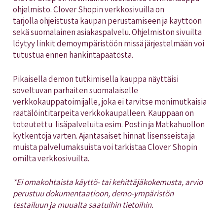
ohjelmisto. Clover Shopin verkkosivuilla on
tarjolla ohjeistusta kaupan perustamiseen ja käyttöön
sekä suomalainen asiakaspalvelu. Ohjelmiston sivuilta
löytyy linkit demoympäristöön missä järjestelmään voi
tutustua ennen hankintapäätöstä.
Pikaisella demon tutkimisella kauppa näyttäisi
soveltuvan parhaiten suomalaiselle
verkkokauppatoimijalle, joka ei tarvitse monimutkaisia
räätälöintitarpeita verkkokaupalleen. Kauppaan on
toteutettu lisäpalveluita esim. Postin ja Matkahuollon
kytkentöjä varten. Ajantasaiset hinnat lisensseistä ja
muista palvelumaksuista voi tarkistaa Clover Shopin
omilta verkkosivuilta.
*Ei omakohtaista käyttö- tai kehittäjäkokemusta, arvio
perustuu dokumentaatioon, demo-ympäristön
testailuun ja muualta saatuihin tietoihin.