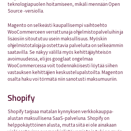
teknologiapuolen hoitamiseen, mikäli mennään Open
Source -versiolla.
Magento on selkeästi kaupallisempi vaihtoehto
WooCommerceen verrattuna ja ohjelmistopalveluihin ja
lisäosiin sitoututuu usein maksullisuus. Myöskin
ohjelmistotaloja ja ostettavia palveluita on selkeämmin
saatavilla. Se näkyy välillä myös kehittäjäyhteisön
avoimuudessa, eli jos googlaat ongelmaa
WooCommercessa voit todennäköisesti löytää siihen
vastauksen kehittäjien keskustelupalstoilta. Magenton
osalta haku voi törmätä niin sanotusti maksumuuriin.
Shopify
Shopify tarjoaa matalan kynnyksen verkkokauppa-
alustan maksullisena SaaS-palveluna. Shopify on
helppokäyttöinen alusta, mutta siitä ei ole ainakaan