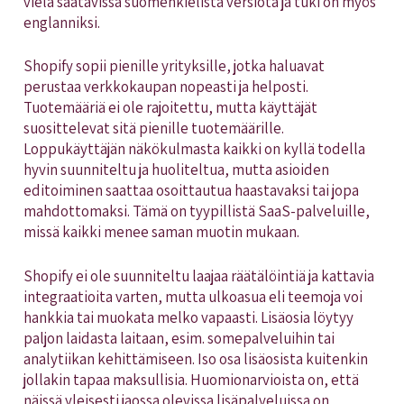
vielä saatavissa suomenkielistä versiota ja tuki on myös
englanniksi.
Shopify sopii pienille yrityksille, jotka haluavat
perustaa verkkokaupan nopeasti ja helposti.
Tuotemääriä ei ole rajoitettu, mutta käyttäjät
suosittelevat sitä pienille tuotemäärille.
Loppukäyttäjän näkökulmasta kaikki on kyllä todella
hyvin suunniteltu ja huoliteltua, mutta asioiden
editoiminen saattaa osoittautua haastavaksi tai jopa
mahdottomaksi. Tämä on tyypillistä SaaS-palveluille,
missä kaikki menee saman muotin mukaan.
Shopify ei ole suunniteltu laajaa räätälöintiä ja kattavia
integraatioita varten, mutta ulkoasua eli teemoja voi
hankkia tai muokata melko vapaasti. Lisäosia löytyy
paljon laidasta laitaan, esim. somepalveluihin tai
analytiikan kehittämiseen. Iso osa lisäosista kuitenkin
jollakin tapaa maksullisia. Huomionarvioista on, että
näissä yleisesti jaossa olevissa lisäpalveluissa on