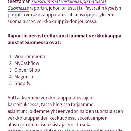
teettämän
suosituimmat verkkokauppa-alustat
Suomessa
raportin, johon on listattu Paytrailin kyselyn
pohjalta verkkokauppa-alustat suosiojärjestykseen
suomalaisten verkkokauppiaiden joukossa.
Raportin perusteella suosituimmat verkkokauppa-
alustat Suomessa ovat:
WooCommerce
MyCashflow
Clover Shop
Magento
Shopify
Auttaaksemme verkkokauppa-alustojen
kartoituksessa, tässä blogissa tarjoamme
asiantuntijoidemme yhteenvedon näiden suomalaisten
verkkokauppiaiden keskuudessa suosituimpien
alustojen ominaisuuksista ja eroista sekä