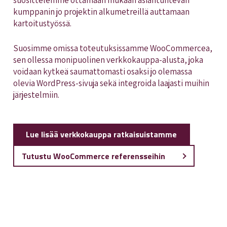
suosittelemme ottamaan mukaan asiantuntevan
kumppanin jo projektin alkumetreillä auttamaan
kartoitustyössä.
Suosimme omissa toteutuksissamme WooCommercea,
sen ollessa monipuolinen verkkokauppa-alusta, joka
voidaan kytkeä saumattomasti osaksi jo olemassa
olevia WordPress-sivuja sekä integroida laajasti muihin
järjestelmiin.
Lue lisää verkkokauppa ratkaisuistamme
Tutustu WooCommerce referensseihin