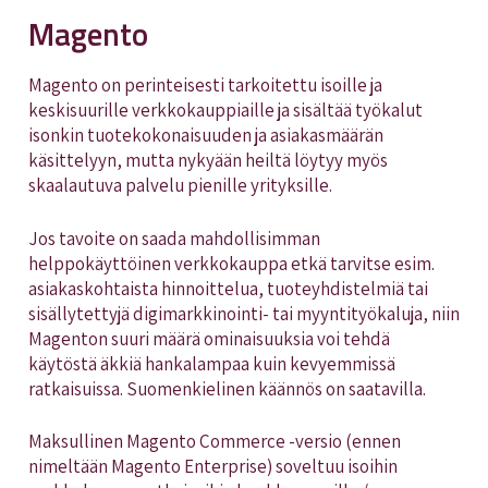
Magento
Magento on perinteisesti tarkoitettu isoille ja
keskisuurille verkkokauppiaille ja sisältää työkalut
isonkin tuotekokonaisuuden ja asiakasmäärän
käsittelyyn, mutta nykyään heiltä löytyy myös
skaalautuva palvelu pienille yrityksille.
Jos tavoite on saada mahdollisimman
helppokäyttöinen verkkokauppa etkä tarvitse esim.
asiakaskohtaista hinnoittelua, tuoteyhdistelmiä tai
sisällytettyjä digimarkkinointi- tai myyntityökaluja, niin
Magenton suuri määrä ominaisuuksia voi tehdä
käytöstä äkkiä hankalampaa kuin kevyemmissä
ratkaisuissa. Suomenkielinen käännös on saatavilla.
Maksullinen Magento Commerce -versio (ennen
nimeltään Magento Enterprise) soveltuu isoihin