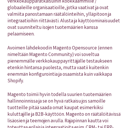
verkkokaupparatkaisuihin kookkaammille /
globaaleille organisaatioille, jotka vaativat ja ovat
valmiita panostamaan räätälöinteihin, ylläpitoon ja
integraatioihin riittävästi. Alusta ja käyttöominaisuudet
ovat suunniteltu isojen tuotemäärien kanssa
pelaamiseen.
Avoimen lähdekoodin Magento Opensource (ennen
nimeltään Magento Community) voi soveltua
pienemmälle verkkokauppayrittäjälle testaukseen
etenkin hintansa puolesta, mutta vaatii kuitenkin
enemmän konfigurointia ja osaamista kuin vaikkapa
Shopify.
Magento toimii hyvin todella suurien tuotemäärien
hallinnoinnissa ja se on hyvä ratkaisu jos samoille
tuotteille pitää saada omat kaupat esimerkiksi
kuluttajille ja B2B-käyttöön. Magento on räätälöitävissä
lisäosien ja teemojen avulla. Rajapinnan kautta voi
toteuttaa erilaisia integraatioita esim. CRM- tai ERP-