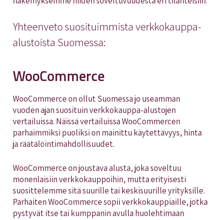
näkemyksemme niiden soveltuvuudesta eri tilanteisiin.
Yhteenveto suosituimmista verkkokauppa-
alustoista Suomessa:
WooCommerce
WooCommerce on ollut Suomessa jo useamman
vuoden ajan suosituin verkkokauppa-alustojen
vertailuissa. Näissä vertailuissa WooCommercen
parhaimmiksi puoliksi on mainittu käytettävyys, hinta
ja räätälöintimahdollisuudet.
WooCommerce on joustava alusta, joka soveltuu
monenlaisiin verkkokauppoihin, mutta erityisesti
suosittelemme sitä suurille tai keskisuurille yrityksille.
Parhaiten WooCommerce sopii verkkokauppiaille, jotka
pystyvät itse tai kumppanin avulla huolehtimaan