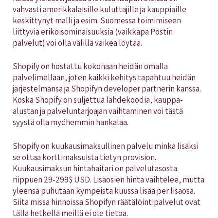
vahvasti amerikkalaisille kuluttajille ja kauppiaille
keskittynyt malli ja esim. Suomessa toimimiseen
liittyviä erikoisominaisuuksia (vaikkapa Postin
palvelut) voi olla välillä vaikea löytää.
Shopify on hostattu kokonaan heidän omalla
palvelimellaan, joten kaikki kehitys tapahtuu heidän
järjestelmänsä ja Shopifyn developer partnerin kanssa.
Koska Shopify on suljettua lähdekoodia, kauppa-
alustan ja palveluntarjoajan vaihtaminen voi tästä
syystä olla myöhemmin hankalaa.
Shopify on kuukausimaksullinen palvelu minkä lisäksi
se ottaa korttimaksuista tietyn provision.
Kuukausimaksun hintahaitari on palvelutasosta
riippuen 29-299$ USD. Lisäosien hinta vaihtelee, mutta
yleensä puhutaan kympeistä kuussa lisää per lisäosa.
Siitä missä hinnoissa Shopifyn räätälöintipalvelut ovat
tällä hetkellä meillä ei ole tietoa.