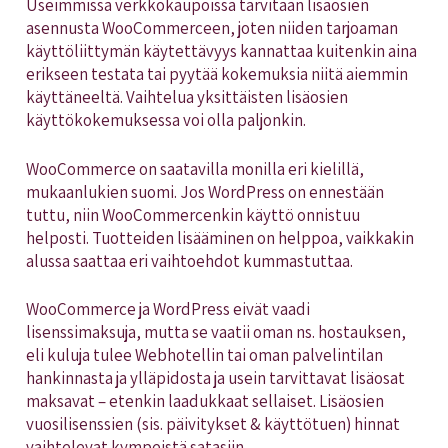
Useimmissa verkkokaupoissa tarvitaan lisäosien
asennusta WooCommerceen, joten niiden tarjoaman
käyttöliittymän käytettävyys kannattaa kuitenkin aina
erikseen testata tai pyytää kokemuksia niitä aiemmin
käyttäneeltä. Vaihtelua yksittäisten lisäosien
käyttökokemuksessa voi olla paljonkin.
WooCommerce on saatavilla monilla eri kielillä,
mukaanlukien suomi. Jos WordPress on ennestään
tuttu, niin WooCommercenkin käyttö onnistuu
helposti. Tuotteiden lisääminen on helppoa, vaikkakin
alussa saattaa eri vaihtoehdot kummastuttaa.
WooCommerce ja WordPress eivät vaadi
lisenssimaksuja, mutta se vaatii oman ns. hostauksen,
eli kuluja tulee Webhotellin tai oman palvelintilan
hankinnasta ja ylläpidosta ja usein tarvittavat lisäosat
maksavat – etenkin laadukkaat sellaiset. Lisäosien
vuosilisenssien (sis. päivitykset & käyttötuen) hinnat
vaihtelevat kympeistä satasiin.