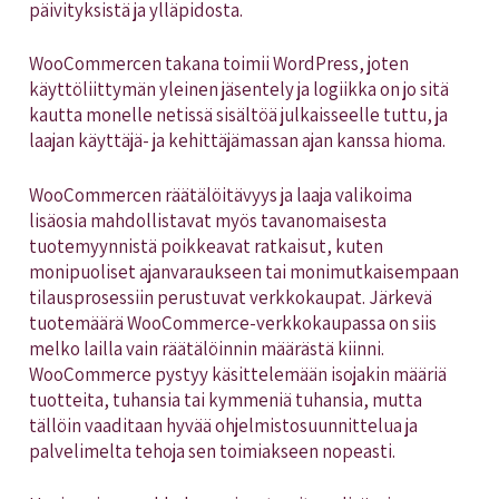
päivityksistä ja ylläpidosta.
WooCommercen takana toimii WordPress, joten
käyttöliittymän yleinen jäsentely ja logiikka on jo sitä
kautta monelle netissä sisältöä julkaisseelle tuttu, ja
laajan käyttäjä- ja kehittäjämassan ajan kanssa hioma.
WooCommercen räätälöitävyys ja laaja valikoima
lisäosia mahdollistavat myös tavanomaisesta
tuotemyynnistä poikkeavat ratkaisut, kuten
monipuoliset ajanvaraukseen tai monimutkaisempaan
tilausprosessiin perustuvat verkkokaupat. Järkevä
tuotemäärä WooCommerce-verkkokaupassa on siis
melko lailla vain räätälöinnin määrästä kiinni.
WooCommerce pystyy käsittelemään isojakin määriä
tuotteita, tuhansia tai kymmeniä tuhansia, mutta
tällöin vaaditaan hyvää ohjelmistosuunnittelua ja
palvelimelta tehoja sen toimiakseen nopeasti.