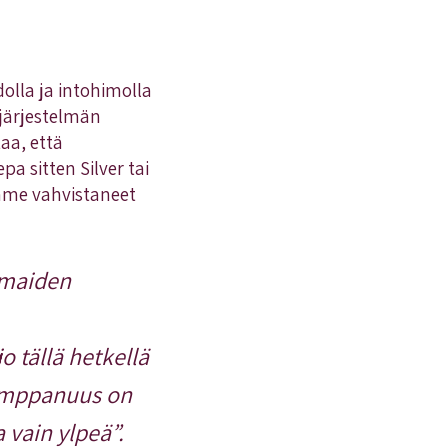
lla ja intohimolla
-järjestelmän
aa, että
 sitten Silver tai
mme vahvistaneet
smaiden
o tällä hetkellä
kumppanuus on
 vain ylpeä”.