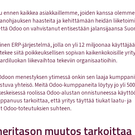
uluu ennen kaikkea asiakkaillemme, joiden kanssa olemm
nohjauksen haasteita ja kehittämään heidän liiketoim
, että Odoo on vahvistanut entisestään jalansijaansa S
nen ERP-järjestelmä, jolla on yli 12 miljoonaa käyttäj
kee siitä poikkeuksellisen sopivan kaikenkokoisille yrityk
jardiluokan liikevaihtoa tekeviin organisaatioihin.
a Odoon menestyksen ytimessä onkin sen laaja kumppaniv
ostuva yhteisö. Meitä Odoo-kumppaneita löytyy jo yli 5
eskeisessä roolissa Odoo-alustan onnistuneessa käyttö
panuus tarkoittaa, että yritys täyttää tiukat laatu- ja
 Odoo-toteutuksien suhteen.
neritason muutos tarkoittaa