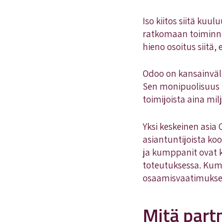
Iso kiitos siitä ku
ratkomaan toiminna
hieno osoitus siitä
Odoo on kansainväli
Sen monipuolisuus te
toimijoista aina mil
Yksi keskeinen asi
asiantuntijoista ko
ja kumppanit ovat k
toteutuksessa. Kump
osaamisvaatimukset
Mitä part