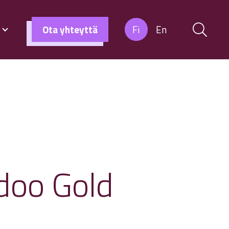
s
Ota yhteyttä
Fi
En
Odoo Gold