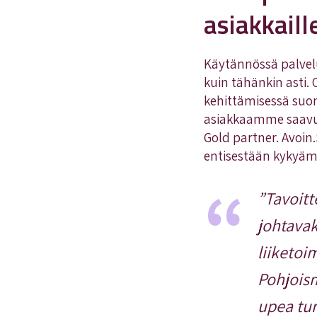
asiakkai
Käytännössä palvel
kuin tähänkin asti.
kehittämisessä suom
asiakkaamme saavutt
Gold partner. Avoi
entisestään kykyämm
”Tavoit
johtava
liiketoi
Pohjois
upea tun