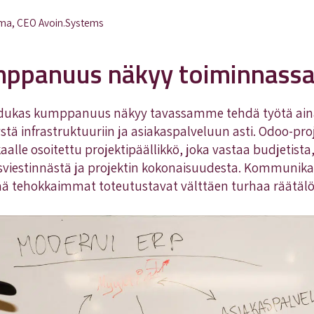
ma, CEO Avoin.Systems
mppanuus näkyy toiminnas
adukas kumppanuus näkyy tavassamme tehdä työtä ain
tä infrastruktuuriin ja asiakaspalveluun asti. Odoo-p
alle osoitettu projektipäällikkö, joka vastaa budjetista
asviestinnästä ja projektin kokonaisuudesta. Kommunikaa
ää tehokkaimmat toteutustavat välttäen turhaa räätälöi