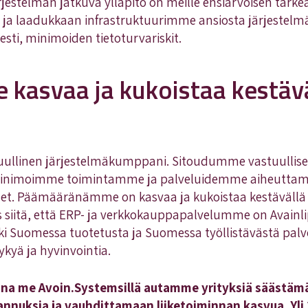
estelmän jatkuva ylläpito on meille ensiarvoisen tärkeä
ja laadukkaan infrastruktuurimme ansiosta järjestel
sesti, minimoiden tietoturvariskit.
kasvaa ja kukoistaa kestäv
llinen järjestelmäkumppani. Sitoudumme vastuullisee
minimoimme toimintamme ja palveluidemme aiheuttamat
et. Päämääränämme on kasvaa ja kukoistaa kestävällä ta
iitä, että ERP- ja verkkokauppapalvelumme on Avainlip
i Suomessa tuotetusta ja Suomessa työllistävästä palve
ykyä ja hyvinvointia.
ina me Avoin.Systemsillä autamme yrityksiä säästäm
nuksia ja vauhdittamaan liiketoiminnan kasvua. Yli 2