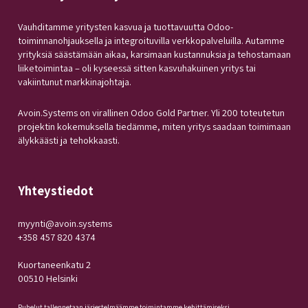
Vauhditamme yritysten kasvua ja tuottavuutta Odoo-
toiminnanohjauksella ja integroituvilla verkkopalveluilla. Autamme
yrityksiä säästämään aikaa, karsimaan kustannuksia ja tehostamaan
liiketoimintaa – oli kyseessä sitten kasvuhakuinen yritys tai
vakiintunut markkinajohtaja.
Avoin.Systems on virallinen Odoo Gold Partner. Yli 200 toteutetun
projektin kokemuksella tiedämme, miten yritys saadaan toimimaan
älykkäästi ja tehokkaasti.
Yhteystiedot
myynti@avoin.systems
+358 457 820 4374
Kuortaneenkatu 2
00510 Helsinki
Puhelut tallennetaan järjestelmäämme toimintamme kehittämiseksi.