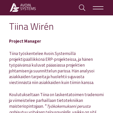
Tiina Wirén
Project Manager
Tiina työskentelee Avoin.Systemsillä
projektipäällikkönä ERP-projekteissa, ja hänen
työpäivänsä kuluvat pääasiassa projektien
johtamisen ja suunnittelun parissa. Hän analysoi
asiakkaiden tarpeita ja huolehtii sujuvasta
viestinnästä niin asiakkaiden kuin tiimin kanssa.
Koulutukseltaan Tiina on laskentatoimen tradenomi
ja viimeistelee parhaillaan tietotekniikan
maisteriopintojaan. ”
Työkokemukseni perusta
pohjautuu yrityksen talouspuolelle, vaikka on sitä