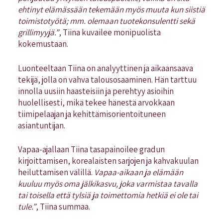
ehtinyt elämässään tekemään myös muuta kun siistiä
toimistotyötä; mm. olemaan tuotekonsulentti sekä
grillimyyjä.”
, Tiina kuvailee monipuolista
kokemustaan.
Luonteeltaan Tiina on analyyttinen ja aikaansaava
tekijä, jolla on vahva talousosaaminen. Hän tarttuu
innolla uusiin haasteisiin ja perehtyy asioihin
huolellisesti, mikä tekee hänestä arvokkaan
tiimipelaajan ja kehittämisorientoituneen
asiantuntijan.
Vapaa-ajallaan Tiina tasapainoilee gradun
kirjoittamisen, korealaisten sarjojen ja kahvakuulan
heiluttamisen välillä.
Vapaa-aikaan ja elämään
kuuluu myös oma jälkikasvu, joka varmistaa tavalla
tai toisella että tylsiä ja toimettomia hetkiä ei ole tai
tule.”
, Tiina summaa.