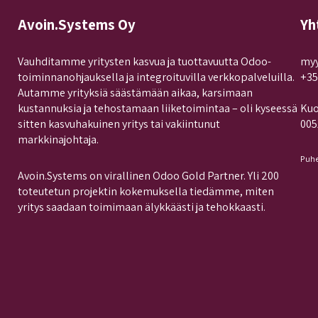
Avoin.Systems Oy
Yh
Vauhditamme yritysten kasvua ja tuottavuutta Odoo-
myy
toiminnanohjauksella ja integroituvilla verkkopalveluilla.
+35
Autamme yrityksiä säästämään aikaa, karsimaan
kustannuksia ja tehostamaan liiketoimintaa – oli kyseessä
Kuo
sitten kasvuhakuinen yritys tai vakiintunut
005
markkinajohtaja.
Puhe
Avoin.Systems on virallinen Odoo Gold Partner. Yli 200
toteutetun projektin kokemuksella tiedämme, miten
yritys saadaan toimimaan älykkäästi ja tehokkaasti.