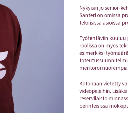
Nykyisin jo senior-ke
Santeri on omissa pr
teknisissä asioissa pr
Työtehtäviin kuuluu 
roolissa on myös tek
esimerkiksi työmäärä
toteutussuunnitelmie
mentoroi nuorempia k
Kotonaan vietetty va
videopeleihin. Lisäks
reserviläistoiminnas
perinteisissä mökkip