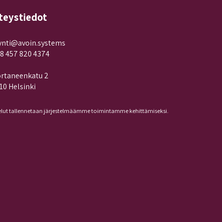
teystiedot
nti@avoin.systems
8 457 820 4374
rtaneenkatu 2
10 Helsinki
lut tallennetaan järjestelmäämme toimintamme kehittämiseksi.