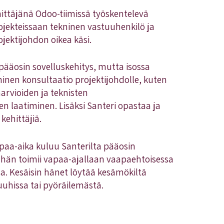
hittäjänä Odoo-tiimissä työskentelevä
ojekteissaan tekninen vastuuhenkilö ja
ojektijohdon oikea käsi.
pääosin sovelluskehitys, mutta isossa
ninen konsultaatio projektijohdolle, kuten
arvioiden ja teknisten
n laatiminen. Lisäksi Santeri opastaa ja
ehittäjiä.
paa-aika kuluu Santerilta pääosin
i hän toimii vapaa-ajallaan vaapaehtoisessa
sa. Kesäisin hänet löytää kesämökiltä
uuhissa tai pyöräilemästä.