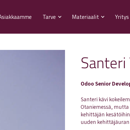
Asiakkaamme
Tarve
Materiaalit
Yrity
Santeri
Odoo Senior Develo
Santeri kävi kokeilem
Otaniemessä, mutta 
kehittäjän kesätöihin
uuden kehittäjäuran 