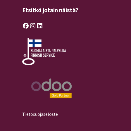
Etsitkö jotain näistä?
Facebook
Instagram
LinkedIn
Tietosuojaseloste