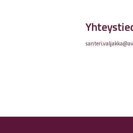
Yhteystie
santeri.valjakka@a