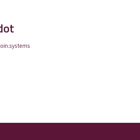
dot
voin.systems