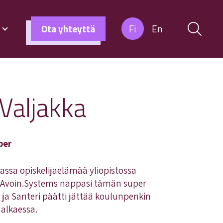
s
Ota yhteyttä
Fi
En
 Valjakka
per
assa opiskelijaelämää yliopistossa
Avoin.Systems nappasi tämän super
 ja Santeri päätti jättää koulunpenkin
alkaessa.