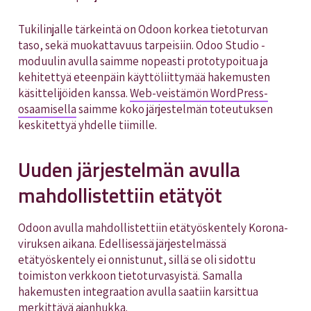
Tukilinjalle tärkeintä on Odoon korkea tietoturvan
taso, sekä muokattavuus tarpeisiin. Odoo Studio -
moduulin avulla saimme nopeasti prototypoitua ja
kehitettyä eteenpäin käyttöliittymää hakemusten
käsittelijöiden kanssa.
Web-veistämön WordPress-
osaamisella
saimme koko järjestelmän toteutuksen
keskitettyä yhdelle tiimille.
Uuden järjestelmän avulla
mahdollistettiin etätyöt
Odoon avulla mahdollistettiin etätyöskentely Korona-
viruksen aikana. Edellisessä järjestelmässä
etätyöskentely ei onnistunut, sillä se oli sidottu
toimiston verkkoon tietoturvasyistä. Samalla
hakemusten integraation avulla saatiin karsittua
merkittävä ajanhukka.