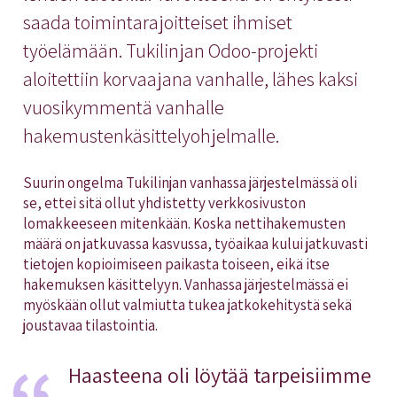
saada toimintarajoitteiset ihmiset
työelämään. Tukilinjan Odoo-projekti
aloitettiin korvaajana vanhalle, lähes kaksi
vuosikymmentä vanhalle
hakemustenkäsittelyohjelmalle.
Suurin ongelma Tukilinjan vanhassa järjestelmässä oli
se, ettei sitä ollut yhdistetty verkkosivuston
lomakkeeseen mitenkään. Koska nettihakemusten
määrä on jatkuvassa kasvussa, työaikaa kului jatkuvasti
tietojen kopioimiseen paikasta toiseen, eikä itse
hakemuksen käsittelyyn. Vanhassa järjestelmässä ei
myöskään ollut valmiutta tukea jatkokehitystä sekä
joustavaa tilastointia.
Haasteena oli löytää tarpeisiimme