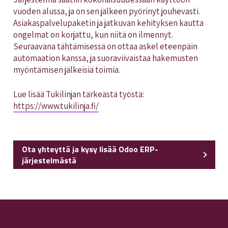
vuoden alussa, ja on sen jälkeen pyörinyt jouhevasti.
Asiakaspalvelupaketin ja jatkuvan kehityksen kautta
ongelmat on korjattu, kun niitä on ilmennyt.
Seuraavana tähtämisessä on ottaa askel eteenpäin
automaation kanssa, ja suoraviivaistaa hakemusten
myöntämisen jälkeisiä toimia.
Lue lisää Tukilinjan tärkeästä työstä:
https://www.tukilinja.fi/
Ota yhteyttä ja kysy lisää Odoo ERP-
järjestelmästä