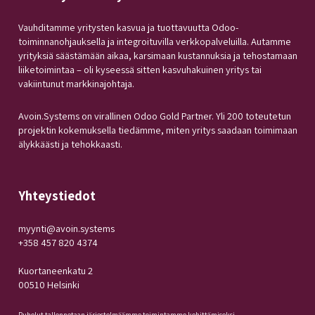
Vauhditamme yritysten kasvua ja tuottavuutta Odoo-
toiminnanohjauksella ja integroituvilla verkkopalveluilla. Autamme
yrityksiä säästämään aikaa, karsimaan kustannuksia ja tehostamaan
liiketoimintaa – oli kyseessä sitten kasvuhakuinen yritys tai
vakiintunut markkinajohtaja.
Avoin.Systems on virallinen Odoo Gold Partner. Yli 200 toteutetun
projektin kokemuksella tiedämme, miten yritys saadaan toimimaan
älykkäästi ja tehokkaasti.
Yhteystiedot
myynti@avoin.systems
+358 457 820 4374
Kuortaneenkatu 2
00510 Helsinki
Puhelut tallennetaan järjestelmäämme toimintamme kehittämiseksi.