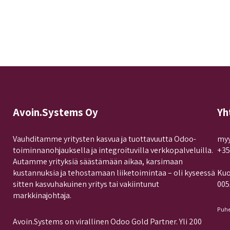
Avoin.Systems Oy
Yh
Vauhditamme yritysten kasvua ja tuottavuutta Odoo-
myy
toiminnanohjauksella ja integroituvilla verkkopalveluilla.
+35
Autamme yrityksiä säästämään aikaa, karsimaan
kustannuksia ja tehostamaan liiketoimintaa – oli kyseessä
Kuo
sitten kasvuhakuinen yritys tai vakiintunut
005
markkinajohtaja.
Puhe
Avoin.Systems on virallinen Odoo Gold Partner. Yli 200