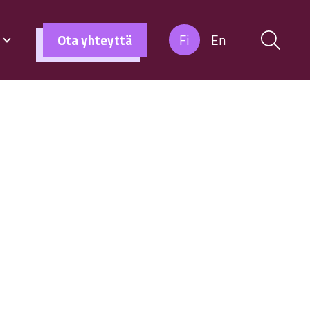
s
Ota yhteyttä
Fi
En