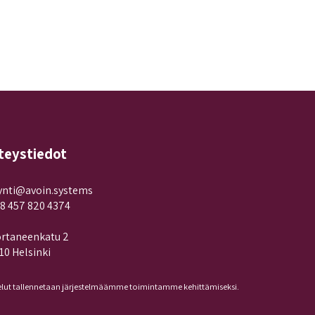
teystiedot
nti@avoin.systems
8 457 820 4374
rtaneenkatu 2
10 Helsinki
lut tallennetaan järjestelmäämme toimintamme kehittämiseksi.