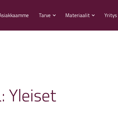
Asiakkaamme
Tarve
Materiaalit
Yrity
a:
Yleiset