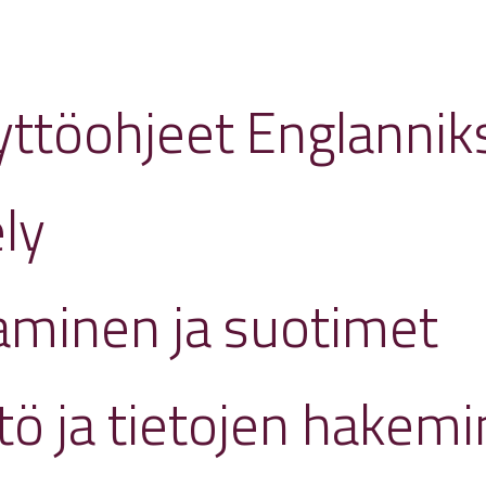
yttöohjeet Englannik
ly
aminen ja suotimet
ö ja tietojen hakem