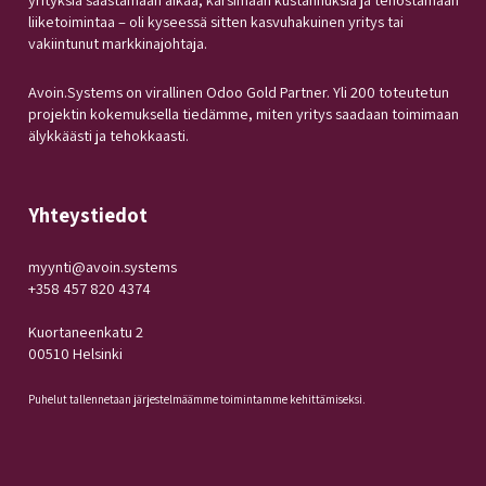
liiketoimintaa – oli kyseessä sitten kasvuhakuinen yritys tai
vakiintunut markkinajohtaja.
Avoin.Systems on virallinen Odoo Gold Partner. Yli 200 toteutetun
projektin kokemuksella tiedämme, miten yritys saadaan toimimaan
älykkäästi ja tehokkaasti.
Yhteystiedot
myynti@avoin.systems
+358 457 820 4374
Kuortaneenkatu 2
00510 Helsinki
Puhelut tallennetaan järjestelmäämme toimintamme kehittämiseksi.