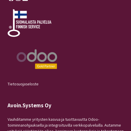
Tietosuojaseloste
Avoin.Systems Oy
Vauhditamme yritysten kasvua ja tuottavuutta Odoo-
toiminnanohjauksella ja integroituvilla verkkopalveluilla. Autamme
yrityksiä säästämään aikaa, karsimaan kustannuksia ja tehostamaan