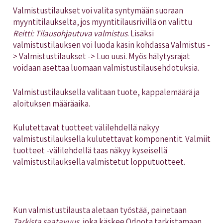
Valmistustilaukset voi valita syntymään suoraan
myyntitilaukselta, jos myyntitilausrivillä on valittu
Reitti: Tilausohjautuva valmistus
. Lisäksi
valmistustilauksen voi luoda käsin kohdassa Valmistus -
> Valmistustilaukset -> Luo uusi. Myös hälytysrajat
voidaan asettaa luomaan valmistustilausehdotuksia.
Valmistustilauksella valitaan tuote, kappalemäärä ja
aloituksen määräaika.
Kulutettavat tuotteet välilehdellä näkyy
valmistustilauksella kulutettavat komponentit. Valmiit
tuotteet -välilehdellä taas näkyy kyseisellä
valmistustilauksella valmistetut lopputuotteet.
Kun valmistustilausta aletaan työstää, painetaan
Tarkista saatavuus
, joka käskee Odoota tarkistamaan