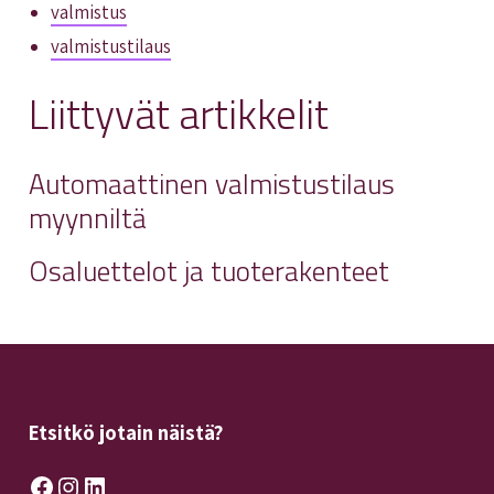
valmistus
valmistustilaus
Liittyvät artikkelit
Automaattinen valmistustilaus
myynniltä
Osaluettelot ja tuoterakenteet
Etsitkö jotain näistä?
Facebook
Instagram
LinkedIn