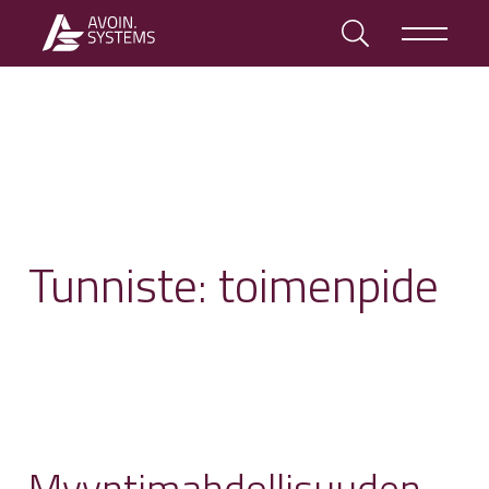
Tunniste:
toimenpide
Myyntimahdollisuuden