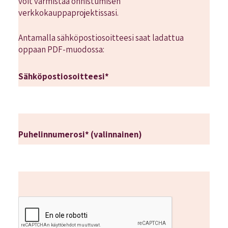
voit varmistaa onnistumisen
verkkokauppaprojektissasi.
Antamalla sähköpostiosoitteesi saat ladattua
oppaan PDF-muodossa:
Sähköpostiosoitteesi*
Puhelin­numerosi* (valinnainen)