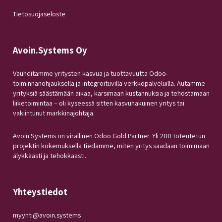
Tietosuojaseloste
Avoin.Systems Oy
Vauhditamme yritysten kasvua ja tuottavuutta Odoo-
toiminnanohjauksella ja integroituvilla verkkopalveluilla. Autamme
yrityksiä säästämään aikaa, karsimaan kustannuksia ja tehostamaan
liiketoimintaa – oli kyseessä sitten kasvuhakuinen yritys tai
vakiintunut markkinajohtaja.
Avoin.Systems on virallinen Odoo Gold Partner. Yli 200 toteutetun
projektin kokemuksella tiedämme, miten yritys saadaan toimimaan
älykkäästi ja tehokkaasti.
Yhteystiedot
myynti@avoin.systems