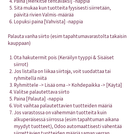
Paina [Merkitse tehtäväksi] -nappia
Sitä mukaa kun tuotteita fyysisesti siirretään,
päivitä rivien Valmis-määrää
Lopuksi paina [Vahvista] -nappia
Palauta vanha siirto (esim tapahtumavarastolta takaisin
kauppaan)
Ota hakutermit pois (Keräilyn tyyppi & Sisäiset
siirrot)
Jos listalla on liikaa siirtoja, voit suodattaa tai
ryhmitellä niitä
Ryhmittele -> Lisää oma -> Kohdepaikka -> [Käytä]
Valitse palautettava siirto
Paina [Palauta] -nappia
Voit vaihtaa palautettavien tuotteiden määriä
Jos varastossa on vähemmän tuotteita kuin
alkuperäisessä siirrossa (esim tapahtuman aikana
myydyt tuotteet), Odoo automaattisesti vähentää
siirrettävien tuotteiden määriä saman verran.