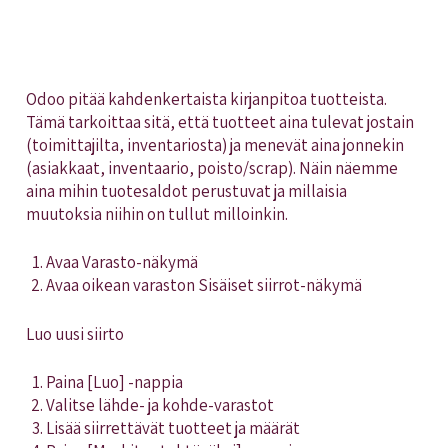
Odoo pitää kahdenkertaista kirjanpitoa tuotteista.
Tämä tarkoittaa sitä, että tuotteet aina tulevat jostain
(toimittajilta, inventariosta) ja menevät aina jonnekin
(asiakkaat, inventaario, poisto/scrap). Näin näemme
aina mihin tuotesaldot perustuvat ja millaisia
muutoksia niihin on tullut milloinkin.
Avaa Varasto-näkymä
Avaa oikean varaston Sisäiset siirrot-näkymä
Luo uusi siirto
Paina [Luo] -nappia
Valitse lähde- ja kohde-varastot
Lisää siirrettävät tuotteet ja määrät