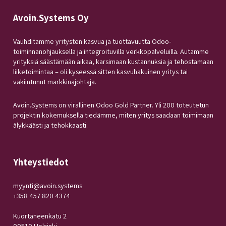
Avoin.Systems Oy
Vauhditamme yritysten kasvua ja tuottavuutta Odoo-
toiminnanohjauksella ja integroituvilla verkkopalveluilla. Autamme
yrityksiä säästämään aikaa, karsimaan kustannuksia ja tehostamaan
liiketoimintaa – oli kyseessä sitten kasvuhakuinen yritys tai
vakiintunut markkinajohtaja.
Avoin.Systems on virallinen Odoo Gold Partner. Yli 200 toteutetun
projektin kokemuksella tiedämme, miten yritys saadaan toimimaan
älykkäästi ja tehokkaasti.
Yhteystiedot
myynti@avoin.systems
+358 457 820 4374
Kuortaneenkatu 2
00510 Helsinki