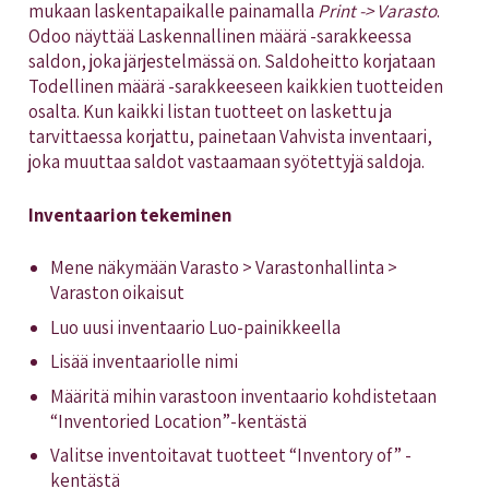
mukaan laskentapaikalle painamalla
Print -> Varasto
.
Odoo näyttää Laskennallinen määrä -sarakkeessa
saldon, joka järjestelmässä on. Saldoheitto korjataan
Todellinen määrä -sarakkeeseen kaikkien tuotteiden
osalta. Kun kaikki listan tuotteet on laskettu ja
tarvittaessa korjattu, painetaan Vahvista inventaari,
joka muuttaa saldot vastaamaan syötettyjä saldoja.
Inventaarion tekeminen
Mene näkymään Varasto > Varastonhallinta >
Varaston oikaisut
Luo uusi inventaario Luo-painikkeella
Lisää inventaariolle nimi
Määritä mihin varastoon inventaario kohdistetaan
“Inventoried Location”-kentästä
Valitse inventoitavat tuotteet “Inventory of” -
kentästä