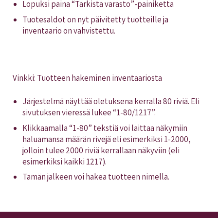
Lopuksi paina “Tarkista varasto”-painiketta
Tuotesaldot on nyt päivitetty tuotteille ja
inventaario on vahvistettu.
Vinkki: Tuotteen hakeminen inventaariosta
Järjestelmä näyttää oletuksena kerralla 80 riviä. Eli
sivutuksen vieressä lukee “1-80/1217”.
Klikkaamalla “1-80” tekstiä voi laittaa näkymiin
haluamansa määrän rivejä eli esimerkiksi 1-2000,
jolloin tulee 2000 riviä kerrallaan näkyviin (eli
esimerkiksi kaikki 1217).
Tämän jälkeen voi hakea tuotteen nimellä.